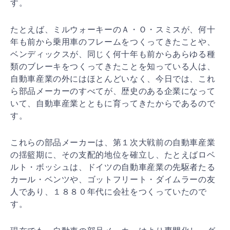
す。
たとえば、ミルウォーキーのＡ・Ｏ・スミスが、何十
年も
前から乗用車のフレームをつくってきたことや、
ベンディ
ックスが、同じく何十年も前からあらゆる種
類のブレーキ
をつくってきたことを知っている人は、
自動車産業の外に
はほとんどいなく、今日では、これ
ら部品メーカーのすべ
てが、歴史のある企業になって
いて、自動車産業とともに
育ってきたからであるので
す。
これらの部品メーカーは、第１次大戦前の自動車産業
の揺
籃期に、その支配的地位を確立し、たとえばロベ
ルト・ボ
ッシュは、ドイツの自動車産業の先駆者たる
カール・ベン
ツや、ゴットフリート・ダイムラーの友
人であり、１８８
０年代に会社をつくっていたので
す。