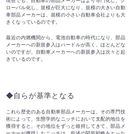
現在でも、自動車の部品メーカーはより専門化し、グ
ロー
バル化し、規模が巨大になり、規模の大きい自動
車部品メ
ーカーは、規模の小さい自動車会社よりも大
きくなってい
るのです。
最近の内燃機関から、電池自動車の時代になり、部品
メー
カーへの新規参入はハードルが高く、ほとんどな
いのです
が、自動車メーカーへの新規参入は次々と起
きているので
す。
◆自らが基準となる
これら歴史のある自動車部品メーカーは、その専門技
術に
よって、生態学的なニッチにおいて支配的地位を
獲得する
と、その地位をずっと維持してきて、部品メ
ーカーが獲得
したニッチは、前述の関所戦略をとった