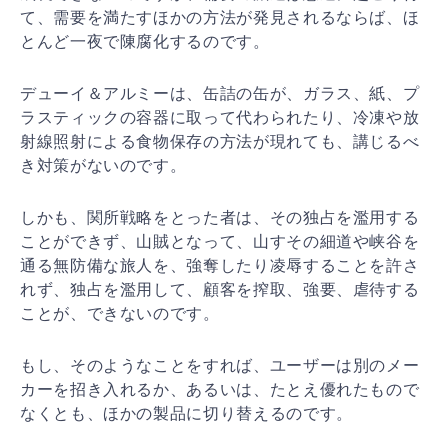
て、需要を満
たすほかの方法が発見されるならば、ほ
とんど一夜で陳腐
化するのです。
デューイ＆アルミーは、缶詰の缶が、ガラス、紙、プ
ラス
ティックの容器に取って代わられたり、冷凍や放
射線照射
による食物保存の方法が現れても、講じるべ
き対策がない
のです。
しかも、関所戦略をとった者は、その独占を濫用する
こと
ができず、山賊となって、山すその細道や峡谷を
通る無防
備な旅人を、強奪したり凌辱することを許さ
れず、独占を
濫用して、顧客を搾取、強要、虐待する
ことが、できない
のです。
もし、そのようなことをすれば、ユーザーは別のメー
カー
を招き入れるか、あるいは、たとえ優れたもので
なくとも
、ほかの製品に切り替えるのです。