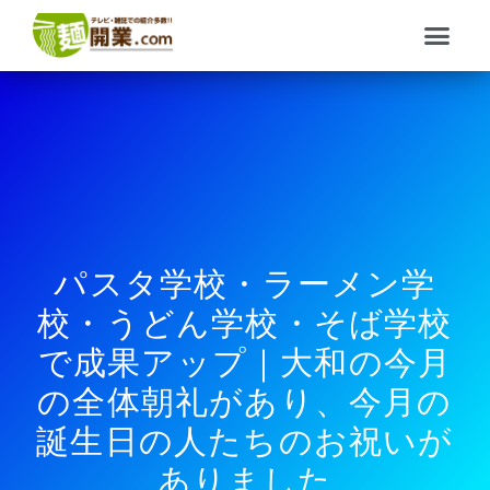
内
メ
容
ニ
を
ュ
ス
ー
キ
ッ
プ
パスタ学校・ラーメン学
校・うどん学校・そば学校
で成果アップ｜大和の今月
の全体朝礼があり、今月の
誕生日の人たちのお祝いが
ありました