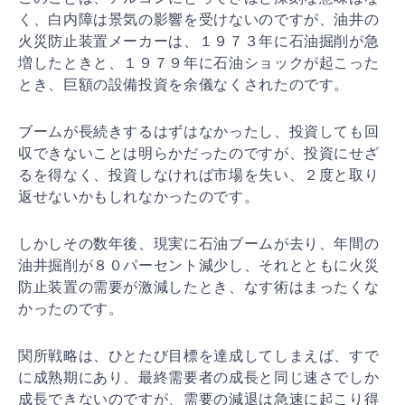
く、
白内障は景気の影響を受けないのですが、油井の
火災防止
装置メーカーは、１９７３年に石油掘削が急
増したときと
、１９７９年に石油ショックが起こった
とき、巨額の設備
投資を余儀なくされたのです。
ブームが長続きするはずはなかったし、投資しても回
収で
きないことは明らかだったのですが、投資にせざ
るを得な
く、投資しなければ市場を失い、２度と取り
返せないかも
しれなかったのです。
しかしその数年後、現実に石油ブームが去り、年間の
油井
掘削が８０パーセント減少し、それとともに火災
防止装置
の需要が激減したとき、なす術はまったくな
かったのです
。
関所戦略は、ひとたび目標を達成してしまえば、すで
に成
熟期にあり、最終需要者の成長と同じ速さでしか
成長でき
ないのですが、需要の減退は急速に起こり得