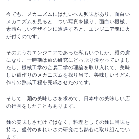
今でも、メカニズムにはたいへん興味があり、面白い
メカ
ニズムを見ると、つい写真を撮り、面白い機械、
素晴らし
いデザインに遭遇すると、エンジニア魂に火
が付くのです
。
そのようなエンジニアであった私もいつしか、麺の虜
にな
り、一時期は麺の研究にどっぷり浸かっていまし
たし、機
械工学の金属工学の理論を取り入れて、美味
しい麺作りの
メカニズムを探り当て、美味しいうどん
作りの熟成工程を
完成させたのです。
そして、麺の美味しさを求めて、日本中の美味しい店
の行
脚をしたこともあります。
麺の美味しさだけではなく、料理としての麺に興味を
持ち
、盛付のきれいさの研究にも熱心に取り組んでい
ます。