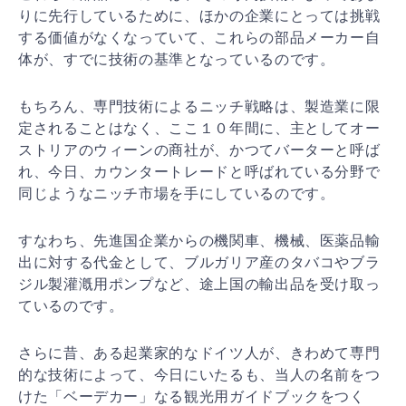
りに
先行しているために、ほかの企業にとっては挑戦
する価値
がなくなっていて、これらの部品メーカー自
体が、すでに
技術の基準となっているのです。
もちろん、専門技術によるニッチ戦略は、製造業に限
定さ
れることはなく、ここ１０年間に、主としてオー
ストリア
のウィーンの商社が、かつてバーターと呼ば
れ、今日、カ
ウンタートレードと呼ばれている分野で
同じようなニッチ
市場を手にしているのです。
すなわち、先進国企業からの機関車、機械、医薬品輸
出に
対する代金として、ブルガリア産のタバコやブラ
ジル製灌
漑用ポンプなど、途上国の輸出品を受け取っ
ているのです
。
さらに昔、ある起業家的なドイツ人が、きわめて専門
的な
技術によって、今日にいたるも、当人の名前をつ
けた「ベ
ーデカー」なる観光用ガイドブックをつく