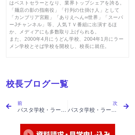
はベストセラーとなり、業界トップシェアを誇る。
「麺店の影の指南役」「行列の仕掛け人」として
「カンブリア宮殿」「ありえへん∞世界」「スーパ
ーJチャンネル」等、人気ＴＶ番組に出演するほ
か、メディアにも多数取り上げられる。
また、2000年4月にうどん学校、2004年1月にラー
メン学校とそば学校を開校し、校長に就任。
校長ブログ一覧
Prev
N
前
次
パスタ学校・ラーメン学校・うどん学校・そば学校で成果アップ｜「イノベーションと起業家精神（下）」「ニッチの占拠、関所戦略、関所戦略が成立する条件」
パスタ学校・ラーメン学校・うどん学校・そば学校で成果アップ｜「イノベーションと起業家精神（下）」「揺籃期でのスタート、不断の努力、戦略の条件、戦略の条件、その限界」