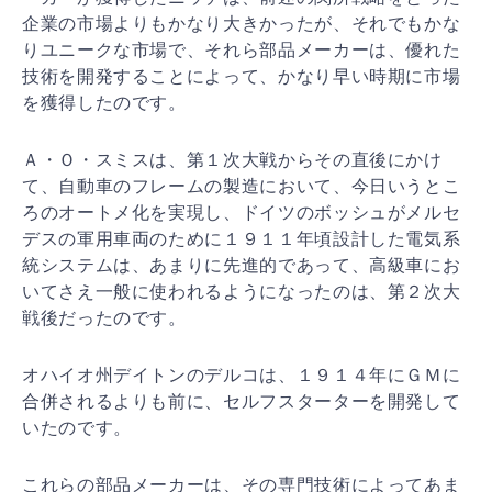
企業の市場よりも
かなり大きかったが、それでもかな
りユニークな市場で、
それら部品メーカーは、優れた
技術を開発することによっ
て、かなり早い時期に市場
を獲得したのです。
Ａ・Ｏ・スミスは、第１次大戦からその直後にかけ
て、自
動車のフレームの製造において、今日いうとこ
ろのオート
メ化を実現し、ドイツのボッシュがメルセ
デスの軍用車両
のために１９１１年頃設計した電気系
統システムは、あま
りに先進的であって、高級車にお
いてさえ一般に使われる
ようになったのは、第２次大
戦後だったのです。
オハイオ州デイトンのデルコは、１９１４年にＧＭに
合併
されるよりも前に、セルフスターターを開発して
いたので
す。
これらの部品メーカーは、その専門技術によってあま