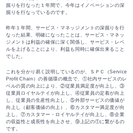
掘り
を行なった１年間で、今年はイノベーションの深
掘りを行
なっているのです。
昨年１年間、サービス・マネッジメントの深掘りを行
なっ
た結果、明確になったことは、サービス・マネッ
ジメント
は利益の確保に深く関係し、サービス・レベ
ルを上げるこ
とにより、利益も同時に確保出来ること
でした。
これを分かり易く説明しているのが、ＳＰＣ（Servi
ce
Profit Chain）の善循環の概念で、①社内サービスのレ
ベル
の質の向上により、②従業員満足度が向上し、③
従業員ロ
イヤルテイが向上し、④従業員の定着が向上
し、従業員の
生産性向上し、⑤外部サービスの価値が
向上し（顧客価値
の向上）、⑥カスタマー満足度が向
上し、⑦カスタマー・
ロイヤルテイが向上し、⑧企業
の収益性と成長性を向上さ
せ、⑨上記の①に繋がるの
です。