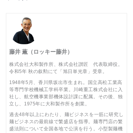
藤井 薫（ロッキー藤井）
株式会社大和製作所、株式会社讃匠 代表取締役。
令和5年 秋の叙勲にて「旭日単光章」受章。
1948年5月、香川県坂出市生まれ。国立高松工業高
等専門学校機械工学科卒業。川崎重工株式会社に入
社し、航空機事業部機体設計課に配属。その後、独
立し、1975年に大和製作所を創業。
過去48年以上にわたり、麺ビジネスを一筋に研究し
麺ビジネスの最前線で繁盛店を指導。麺専門店の繁
盛法則について全国各地で公演を行う。小型製麺機