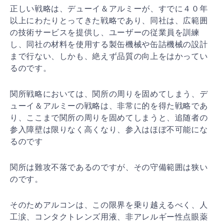
正しい戦略は、デューイ＆アルミーが、すでに４０年
以上
にわたりとってきた戦略であり、同社は、広範囲
の技術サ
ービスを提供し、ユーザーの従業員を訓練
し、同社の材料
を使用する製缶機械や缶詰機械の設計
まで行ない、しかも
、絶えず品質の向上をはかってい
るのです。
関所戦略においては、関所の周りを固めてしまう、デ
ュー
イ＆アルミーの戦略は、非常に的を得た戦略であ
り、ここ
まで関所の周りを固めてしまうと、追随者の
参入障壁は限
りなく高くなり、参入はほぼ不可能にな
るのです
関所は難攻不落であるのですが、その守備範囲は狭い
ので
す。
そのためアルコンは、この限界を乗り越えるべく、人
工涙
、コンタクトレンズ用液、非アレルギー性点眼薬