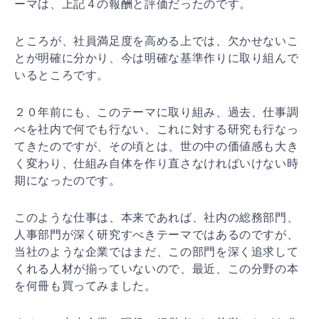
ーマ
は、上記４の報酬と評価だったのです。
ところが、社員満足度を高める上では、欠かせないこ
とが
明確に分かり、今は明確な基準作りに取り組んで
いるとこ
ろです。
２０年前にも、このテーマに取り組み、過去、仕事調
べを
社内で何でも行ない、これに対する研究も行なっ
てきたの
ですが、その頃とは、世の中の価値感も大き
く変わり、仕
組み自体を作り直さなければいけない時
期になったのです
。
このような仕事は、本来であれば、社内の総務部門、
人事
部門が深く研究すべきテーマではあるのですが、
当社のよ
うな企業ではまだ、この部門を深く追求して
くれる人材が
揃っていないので、最近、この分野の本
を何冊も買ってみ
ました。