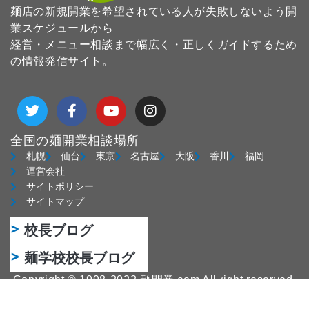
麺店の新規開業を希望されている人が失敗しないよう開
業スケジュールから
経営・メニュー相談まで幅広く・正しくガイドするため
の情報発信サイト。
T
F
Y
I
w
a
o
n
i
c
u
s
t
e
t
t
全国の麺開業相談場所
t
b
u
a
札幌
仙台
東京
名古屋
大阪
香川
福岡
e
o
b
g
運営会社
r
o
e
r
サイトポリシー
k
a
サイトマップ
-
m
f
校長ブログ
麺学校校長ブログ
Copyright © 1998-2022 麺開業.com All right reserved.