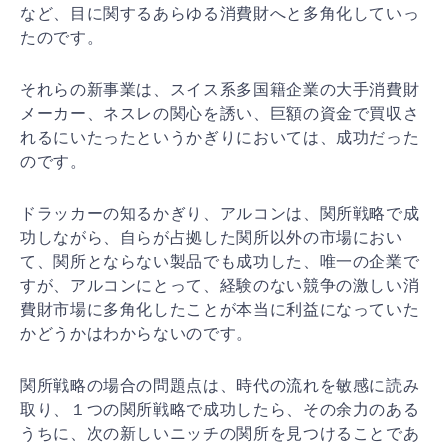
など、目
に関するあらゆる消費財へと多角化していっ
たのです。
それらの新事業は、スイス系多国籍企業の大手消費財
メー
カー、ネスレの関心を誘い、巨額の資金で買収さ
れるにい
たったというかぎりにおいては、成功だった
のです。
ドラッカーの知るかぎり、アルコンは、関所戦略で成
功し
ながら、自らが占拠した関所以外の市場におい
て、関所と
ならない製品でも成功した、唯一の企業で
すが、アルコン
にとって、経験のない競争の激しい消
費財市場に多角化し
たことが本当に利益になっていた
かどうかはわからないの
です。
関所戦略の場合の問題点は、時代の流れを敏感に読み
取り
、１つの関所戦略で成功したら、その余力のある
うちに、
次の新しいニッチの関所を見つけることであ