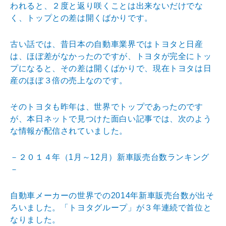
われると、２度と
返り咲くことは出来ないだけでな
く、トップとの差は開く
ばかりです。
古い話では、昔日本の自動車業界ではトヨタと日産
は、ほ
ぼ差がなかったのですが、トヨタが完全にトッ
プになると
、その差は開くばかりで、現在トヨタは日
産のほぼ３倍の
売上なのです。
そのトヨタも昨年は、世界でトップであったのです
が、本
日ネットで見つけた面白い記事では、次のよう
な情報が配
信されていました。
－２０１４年（1月～12月）新車販売台数ランキング
－
自動車メーカーの世界での2014年新車販売台数が出そ
ろいました。「トヨタグループ」が３年連続で首位と
なり
ました。