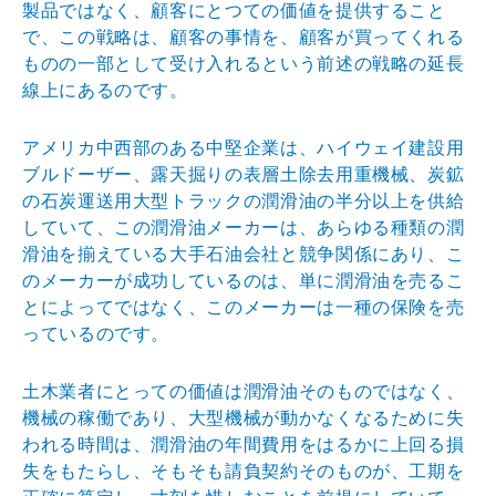
製品
ではなく、顧客にとつての価値を提供すること
で、この戦
略は、顧客の事情を、顧客が買ってくれる
ものの一部とし
て受け入れるという前述の戦略の延長
線上にあるのです。
アメリカ中西部のある中堅企業は、ハイウェイ建設用
ブル
ドーザー、露天掘りの表層土除去用重機械、炭鉱
の石炭運
送用大型トラックの潤滑油の半分以上を供給
していて、こ
の潤滑油メーカーは、あらゆる種類の潤
滑油を揃えている
大手石油会社と競争関係にあり、こ
のメーカーが成功して
いるのは、単に潤滑油を売るこ
とによってではなく、この
メーカーは一種の保険を売
っているのです。
土木業者にとっての価値は潤滑油そのものではなく、
機械
の稼働であり、大型機械が動かなくなるために失
われる時
間は、潤滑油の年間費用をはるかに上回る損
失をもたらし
、そもそも請負契約そのものが、工期を