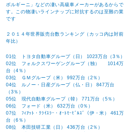
ボルギー
ニ」などの凄い高級車メーカーがあるからで
す。この物凄
いラインナップに対抗するのは至難の業
です
２０１４年世界販売台数ランキング（カッコ内は対前
年比
）
01位 トヨタ自動車グループ（日） 1023万台（3％）
02位 フォルクスワーゲングループ（独） 1014万
台（4％）
03位 ＧＭグループ（米） 992万台（2％）
04位 ルノー・日産グループ（仏・日） 847万台
（3％）
05位 現代自動車グループ（韓） 771万台（5％）
06位 フォード（米） 632万台（0％）
07位 ﾌｨｱｯﾄ・ｸﾗｲｽﾗｰ・ｵｰﾄﾓｰﾋﾞﾙｽ
ﾞ（伊・米） 461万
台（6％）
08位 本田技研工業（日） 436万台（2％）