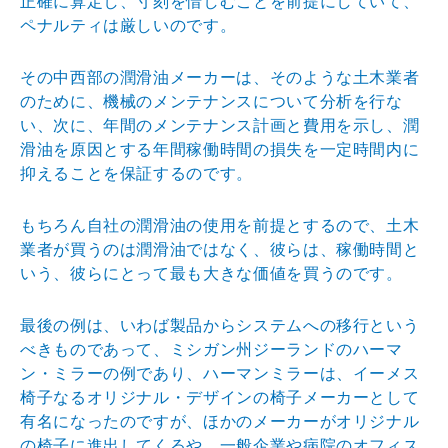
正確に算定し、寸
刻を惜しむことを前提にしていて、
ペナルティは厳しいの
です。
その中西部の潤滑油メーカーは、そのような土木業者
のた
めに、機械のメンテナンスについて分析を行な
い、次に、
年間のメンテナンス計画と費用を示し、潤
滑油を原因とす
る年間稼働時間の損失を一定時間内に
抑えることを保証す
るのです。
もちろん自社の潤滑油の使用を前提とするので、土木
業者
が買うのは潤滑油ではなく、彼らは、稼働時間と
いう、彼
らにとって最も大きな価値を買うのです。
最後の例は、いわば製品からシステムへの移行という
べき
ものであって、ミシガン州ジーランドのハーマ
ン・ミラー
の例であり、ハーマンミラーは、イーメス
椅子なるオリジ
ナル・デザインの椅子メーカーとして
有名になったのです
が、ほかのメーカーがオリジナル
の椅子に進出してくるや
、一般企業や病院のオフィス