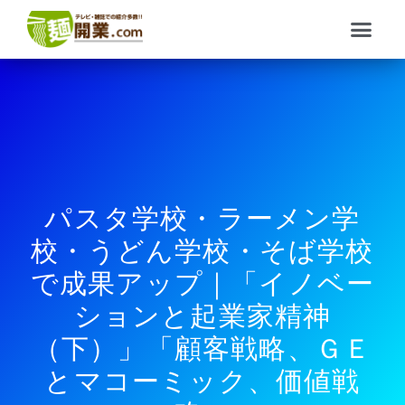
内
メ
容
ニ
を
ュ
ス
ー
キ
ッ
プ
パスタ学校・ラーメン学
校・うどん学校・そば学校
で成果アップ｜「イノベー
ションと起業家精神
（下）」「顧客戦略、ＧＥ
とマコーミック、価値戦