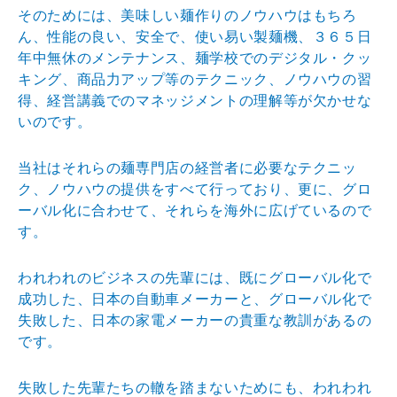
そのためには、美味しい麺作りのノウハウはもちろ
ん、性
能の良い、安全で、使い易い製麺機、３６５日
年中無休の
メンテナンス、麺学校でのデジタル・クッ
キング、商品力
アップ等のテクニック、ノウハウの習
得、経営講義でのマ
ネッジメントの理解等が欠かせな
いのです。
当社はそれらの麺専門店の経営者に必要なテクニッ
ク、ノ
ウハウの提供をすべて行っており、更に、グロ
ーバル化に
合わせて、それらを海外に広げているので
す。
われわれのビジネスの先輩には、既にグローバル化で
成功
した、日本の自動車メーカーと、グローバル化で
失敗した
、日本の家電メーカーの貴重な教訓があるの
です。
失敗した先輩たちの轍を踏まないためにも、われわれ