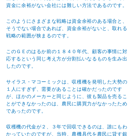
資金
に余裕がない会社には難しい方法であるのです。
このようにさまざまな戦略は資金余裕のある場合と、
そう
でない場合であれば、資金余裕がないと、取れる
戦略の範
囲が狭まるのです。
このＧＥのはるか前の１８４０年代、顧客の事情に対
応す
るという同じ考え方が分割払いなるものを生み出
したので
す。
サイラス・マコーミックは、収穫機を発明した大勢の
１人
にすぎず、需要があることは確かだったのです
が、ほかの
メーカーと同じように、彼も製品を売るこ
とができなかっ
たのは、農民に購買力がなかったため
であったのです。
収穫機の代金が２、３年で回収できるのは、誰にもわ
かっ
ていたのですが、当時、農機具代を農民に貸す銀