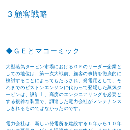
３顧客戦略
◆ＧＥとマコーミック
大型蒸気タービン市場におけるＧＥのリーダー企業と
して
の地位は、第一次大戦前、顧客の事情を徹底的に
検討する
ことによってもたらされ、発電用として、そ
れまでのピス
トンエンジンに代わって登場した蒸気タ
ービンは、設計上
、高度のエンジニアリングを必要と
する複雑な装置で、調
達した電力会社がメンテナンス
しきれるものではなかった
のです。
電力会社は、新しい発電所を建設する５年から１０年