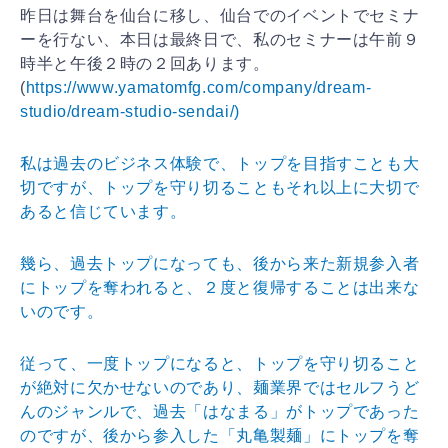
昨日は舞台を仙台に移し、仙台でのイベントでセミナ
ーを
行ない、本日は最終日で、私のセミナーは午前９
時半と午
後２時の２回あります。
(
https://www.yamatomfg.com/company/dream-
studio/dream-studio-sendai/)
私は過去のビジネス体験で、トップを目指すことも大
切で
すが、トップを守り切ることもそれ以上に大切で
あると信
じています。
幾ら、過去トップになっても、後から来た新規参入者
にト
ップを奪われると、２度と復帰することは出来な
いのです
。
従って、一度トップになると、トップを守り切ること
が絶
対に欠かせないのであり、麺業界ではセルフうど
んのジャ
ンルで、過去「はなまる」がトップであった
のですが、後
から参入した「丸亀製麺」にトップを奪