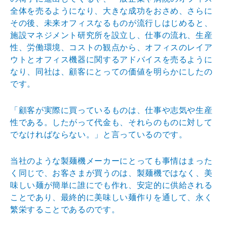
全体を売るようになり、大き
な成功をおさめ、さらに
その後、未来オフィスなるものが
流行しはじめると、
施設マネジメント研究所を設立し、仕
事の流れ、生産
性、労働環境、コストの観点から、オフィ
スのレイア
ウトとオフィス機器に関するアドバイスを売る
ように
なり、同社は、顧客にとっての価値を明らかにした
の
です。
「顧客が実際に買っているものは、仕事や志気や生産
性で
ある。したがって代金も、それらのものに対して
でなけれ
ばならない。」と言っているのです。
当社のような製麺機メーカーにとっても事情はまった
く同
じで、お客さまが買うのは、製麺機ではなく、美
味しい麺
が簡単に誰にでも作れ、安定的に供給される
ことであり、
最終的に美味しい麺作りを通して、永く
繁栄することであ
るのです。