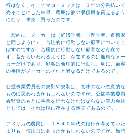
行はなく
、そこでマコーミックは、３年の分割払いで
売ることにし
た結果、農民は彼の収穫機を買えるよう
になり、事実、買
ったのです。
一般的に、メーカーは（経済学者、心理学者、道徳家
と同
じように）、合理的に行動しない顧客についてこ
ぼすので
すが、合理的に行動しない顧客など存在で
ず、昔からいわ
れるように、存在するのは無精なメー
カーだけであり、顧
客は合理的に行動し、単に、顧客
の事情がメーカーのそれ
と異なるだけであるのです。
公益事業委員会の規則や規制は、意味のない恣意的な
もの
に思われるかもしれないのですが、公益事業委員
会監督の
もとに事業を行わなければならない電力会社
としては、そ
れは現に存在する事実であるのです。
アメリカの農民は、１８４０年代の銀行が考えていた
より
も、信用力はあったかもしれないのですが、当時