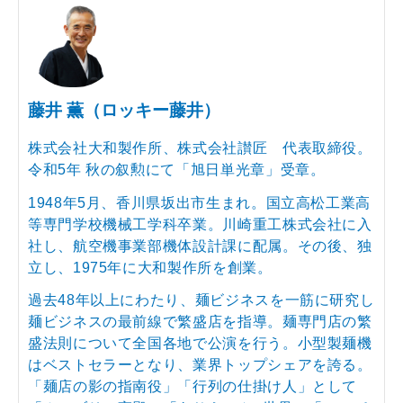
藤井 薫（ロッキー藤井）
株式会社大和製作所、株式会社讃匠 代表取締役。
令和5年 秋の叙勲にて「旭日単光章」受章。
1948年5月、香川県坂出市生まれ。国立高松工業高
等専門学校機械工学科卒業。川崎重工株式会社に入
社し、航空機事業部機体設計課に配属。その後、独
立し、1975年に大和製作所を創業。
過去48年以上にわたり、麺ビジネスを一筋に研究し
麺ビジネスの最前線で繁盛店を指導。麺専門店の繁
盛法則について全国各地で公演を行う。小型製麺機
はベストセラーとなり、業界トップシェアを誇る。
「麺店の影の指南役」「行列の仕掛け人」として