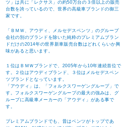
ツ」は共
に「レクサス」の約50万台の３倍以上の販売
台数を誇っ
ているので、世界の高級車ブランドの御三
家です。
「ＢＭＷ、アウディ、メルセデスベンツ」のグループ
会
社の別のブランドを除いた純粋のプレミアムブラン
ドだけ
の2014年の世界新車販売台数はどれくらいか興
味があ
ると思います。
１位はＢＭＷブランドで、2005年から10年連続首
位で
す。２位はアウディブランド、３位はメルセデスベン
ツブランドとなっています。
「アウディ」は、「フォルクスワーゲングループ」で
す
。フォルクスワーゲングループの最大の強みは、グ
ループ
に高級車メーカーの「アウディ」がある事で
す。
プレミアムブランドでも、昔はベンツがトップであ