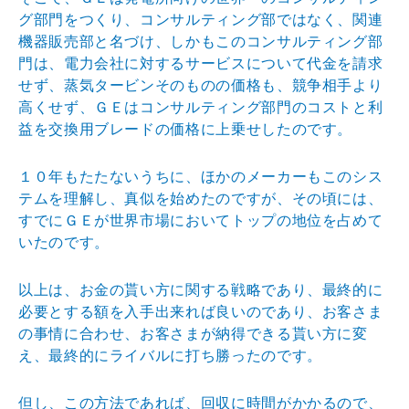
グ部
門をつくり、コンサルティング部ではなく、関連
機器販売
部と名づけ、しかもこのコンサルティング部
門は、電力会
社に対するサービスについて代金を請求
せず、蒸気タービ
ンそのものの価格も、競争相手より
高くせず、ＧＥはコン
サルティング部門のコストと利
益を交換用ブレードの価格
に上乗せしたのです。
１０年もたたないうちに、ほかのメーカーもこのシス
テム
を理解し、真似を始めたのですが、その頃には、
すでにＧ
Ｅが世界市場においてトップの地位を占めて
いたのです。
以上は、お金の貰い方に関する戦略であり、最終的に
必要
とする額を入手出来れば良いのであり、お客さま
の事情に
合わせ、お客さまが納得できる貰い方に変
え、最終的にラ
イバルに打ち勝ったのです。
但し、この方法であれば、回収に時間がかかるので、