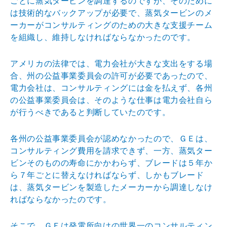
ごと
に蒸気タービンを調達するのですが、そのために
は技術的
なバックアップが必要で、蒸気タービンのメ
ーカーがコン
サルティングのための大きな支援チーム
を組織し、維持し
なければならなかったのです。
アメリカの法律では、電力会社が大きな支出をする場
合、
州の公益事業委員会の許可が必要であったので、
電力会社
は、コンサルティングには金を払えず、各州
の公益事業委
員会は、そのような仕事は電力会社自ら
が行うべきである
と判断していたのです。
各州の公益事業委員会が認めなかったので、ＧＥは、
コン
サルティング費用を請求できず、一方、蒸気ター
ビンその
ものの寿命にかかわらず、ブレードは５年か
ら７年ごとに
替えなければならず、しかもブレード
は、蒸気タービンを
製造したメーカーから調達しなけ
ればならなかったのです
。
そこで、ＧＥは発電所向けの世界一のコンサルティン