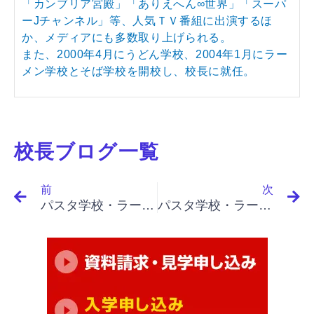
「カンブリア宮殿」「ありえへん∞世界」「スーパ
ーJチャンネル」等、人気ＴＶ番組に出演するほ
か、メディアにも多数取り上げられる。
また、2000年4月にうどん学校、2004年1月にラー
メン学校とそば学校を開校し、校長に就任。
校長ブログ一覧
Prev
N
前
次
パスタ学校・ラーメン学校・うどん学校・そば学校で成果アップ｜「イノベーションと起業家精神（下）」「価値の創造、効用戦略、真の効用の追求、価格戦略」
パスタ学校・ラーメン学校・うどん学校・そば学校で成果アップ｜「イノベーションと起業家精神（下）」「愚かさの違い、判断としての起業家戦略」