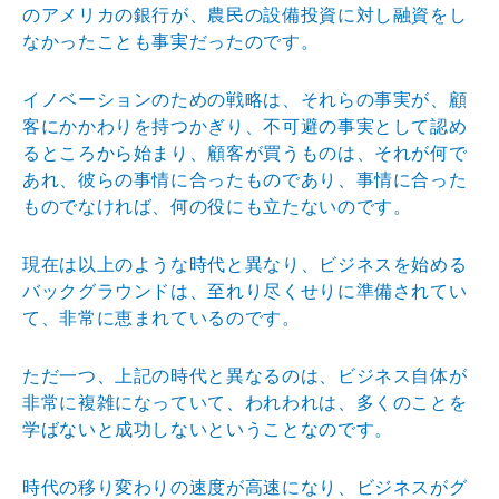
のアメリ
カの銀行が、農民の設備投資に対し融資をし
なかったこと
も事実だったのです。
イノベーションのための戦略は、それらの事実が、顧
客に
かかわりを持つかぎり、不可避の事実として認め
るところ
から始まり、顧客が買うものは、それが何で
あれ、彼らの
事情に合ったものであり、事情に合った
ものでなければ、
何の役にも立たないのです。
現在は以上のような時代と異なり、ビジネスを始める
バッ
クグラウンドは、至れり尽くせりに準備されてい
て、非常
に恵まれているのです。
ただ一つ、上記の時代と異なるのは、ビジネス自体が
非常
に複雑になっていて、われわれは、多くのことを
学ばない
と成功しないということなのです。
時代の移り変わりの速度が高速になり、ビジネスがグ