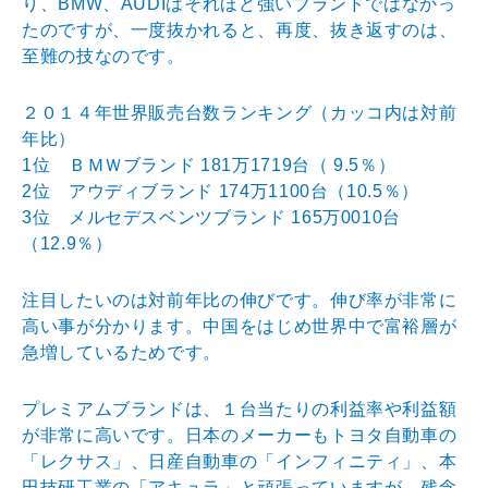
り、B
MW、AUDIはそれほど強いブランドではなかっ
たので
すが、一度抜かれると、再度、抜き返すのは、
至難の技な
のです。
２０１４年世界販売台数ランキング（カッコ内は対前
年比
）
1位 ＢＭＷブランド 181万1719台（ 9.5％）
2位 アウディブランド 174万1100台（10.5％）
3位 メルセデスベンツブランド 165万0010台
（12.9％）
注目したいのは対前年比の伸びです。伸び率が非常に
高い
事が分かります。中国をはじめ世界中で富裕層が
急増して
いるためです。
プレミアムブランドは、１台当たりの利益率や利益額
が非
常に高いです。日本のメーカーもトヨタ自動車の
「レクサ
ス」、日産自動車の「インフィニティ」、本
田技研工業の
「アキュラ」と頑張っていますが、残念