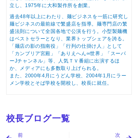
立し、1975年に大和製作所を創業。
過去48年以上にわたり、麺ビジネスを一筋に研究し
麺ビジネスの最前線で繁盛店を指導。麺専門店の繁
盛法則について全国各地で公演を行う。小型製麺機
はベストセラーとなり、業界トップシェアを誇る。
「麺店の影の指南役」「行列の仕掛け人」として
「カンブリア宮殿」「ありえへん∞世界」「スーパ
ーJチャンネル」等、人気ＴＶ番組に出演するほ
か、メディアにも多数取り上げられる。
また、2000年4月にうどん学校、2004年1月にラー
メン学校とそば学校を開校し、校長に就任。
校長ブログ一覧
Prev
N
前
次