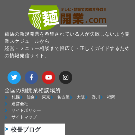
麺店の新規開業を希望されている人が失敗しないよう開
業スケジュールから
経営・メニュー相談まで幅広く・正しくガイドするため
の情報発信サイト。
T
F
Y
I
w
a
o
n
i
c
u
s
t
e
t
t
全国の麺開業相談場所
t
b
u
a
札幌
仙台
東京
名古屋
大阪
香川
福岡
e
o
b
g
運営会社
r
o
e
r
サイトポリシー
k
a
サイトマップ
-
m
f
校長ブログ