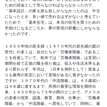
ための頭金として売らなければならなかったので、
「基本設計」の家を誰も欲しがらなかったのは、中古
になったとき、良い値で売れるはずがないと考えてい
たためで、「基本住宅」は、本当の住宅を買うための
手助けになるどころか、夢の実現の邪魔にしかならな
かったのです。
１９５０年頃の若夫婦（１９７０年代の若夫婦の親の
世代）の多くは、自分たちが「労働者階級」であるこ
とを自覚していて、欧米では「労働者階級」は見習い
期間を経て正規の職を得た後は、収入や生活水準もあ
まり変わらず、年功は、（日本を例外として）賃金よ
りも雇用の安定において意味があるに過ぎなかったの
ですが、１９７０年代の「中流階級」は、４５歳或い
は４８歳に達するまで、所得の着実な増加を期待出
来、１９５０年から７５年の間のどこかで、アメリカ
の若者の現実、認識、教育、期待、仕事が、「労働者
階級」から「中流階級」へ変化していて、同時に、最