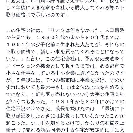
に必要な、市当局の許可証さえ手に入れ、５年後ない
し７年後に大きな家を自社から購入してくれる際の下
取り価格まで示したのです。
この住宅会社は、「リスクは何もなかった。人口構造
から見ても、１９８０年代の末から９０年代までは、
１９６１年の少子化前に生まれた人たちが、それらの
下取り価格で、新しい家を買ってくれることになって
いた。」と言い、この住宅会社は、予期せぬ失敗をイ
ノベーションの機会として捉えるまでは、ある都市で
小さな仕事をしている中小企業に過ぎなかったのです
が、５年後には、７つの都市圏に事業を拡げ、そのい
ずれにおいても最大手もしくは２位の地位を占めるま
でになり、１軒も家が売れないという大手の住宅会社
がいくつもあった、１９８１年から８２年にかけての
住宅不況の時でさえ、成長を続けたのは、「最初に下
取り保証をしたときには想像もしていなかったことが
起こった。少し手を加えるだけで、かなりの利益を上
乗せして売れる新品同様の中古住宅が安定的に手に入