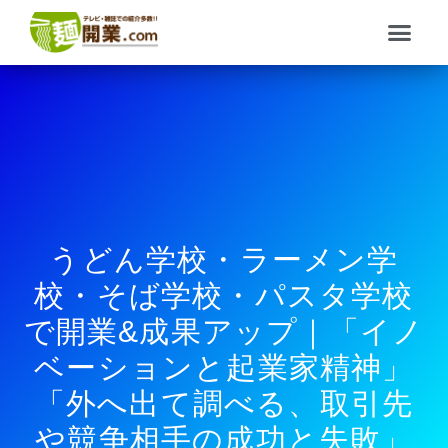
内
メ
容
ニ
を
ュ
ス
ー
キ
ッ
プ
うどん学校・ラーメン学
校・そば学校・パスタ学校
で開業&成果アップ｜「イノ
ベーションと起業家精神」
「外へ出て調べる、取引先
や競争相手の成功と失敗」