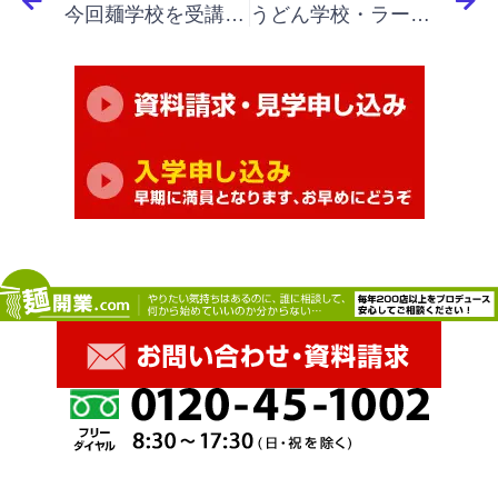
今回麺学校を受講した事で、基本の流れが良く分かりました。
うどん学校・ラーメン学校・そば学校・パスタ学校で開業&成果アップ｜「イノベーションと起業家精神」「分析と知覚の役割、原因はわからなくても良い」