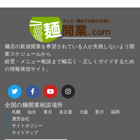
麺店の新規開業を希望されている人が失敗しないよう開
業スケジュールから
経営・メニュー相談まで幅広く・正しくガイドするため
の情報発信サイト。
T
F
Y
I
w
a
o
n
i
c
u
s
t
e
t
t
全国の麺開業相談場所
t
b
u
a
札幌
仙台
東京
名古屋
大阪
香川
福岡
e
o
b
g
運営会社
r
o
e
r
サイトポリシー
k
a
サイトマップ
-
m