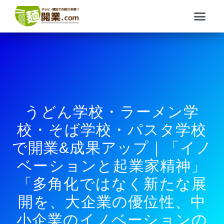
内
メ
容
ニ
を
ュ
ス
ー
キ
ッ
プ
うどん学校・ラーメン学
校・そば学校・パスタ学校
で開業&成果アップ｜「イノ
ベーションと起業家精神」
「多角化ではなく新たな展
開を、大企業の優位性、中
小企業のイノベーションの