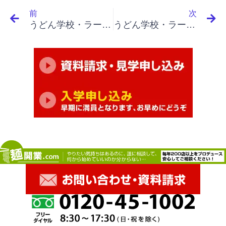
Prev
N
前
次
うどん学校・ラーメン学校・そば学校・パスタ学校で開業&成果アップ｜「イノベーションと起業家精神」「外部の予期せぬ変化、パソコンと本のスーパー」
うどん学校・ラーメン学校・そば学校・パスタ学校で開業&成果アップ｜「イノベーションと起業家精神」「ギャップを探す – 第２の機会、業績ギャップ、鉄鋼業と製紙業の例」