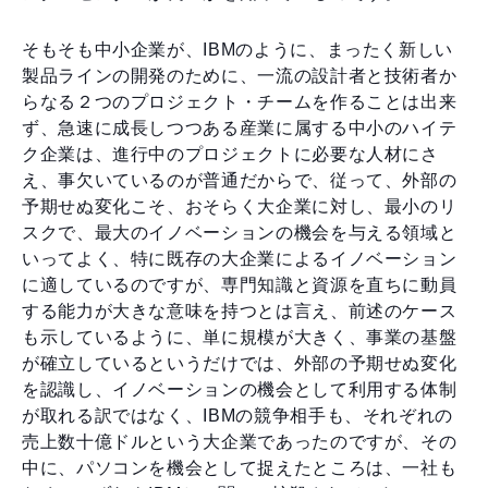
そもそも中小企業が、IBMのように、まったく新しい
製品ラインの開発のために、一流の設計者と技術者か
らなる２つのプロジェクト・チームを作ることは出来
ず、急速に成長しつつある産業に属する中小のハイテ
ク企業は、進行中のプロジェクトに必要な人材にさ
え、事欠いているのが普通だからで、従って、外部の
予期せぬ変化こそ、おそらく大企業に対し、最小のリ
スクで、最大のイノベーションの機会を与える領域と
いってよく、特に既存の大企業によるイノベーション
に適しているのですが、専門知識と資源を直ちに動員
する能力が大きな意味を持つとは言え、前述のケース
も示しているように、単に規模が大きく、事業の基盤
が確立しているというだけでは、外部の予期せぬ変化
を認識し、イノベーションの機会として利用する体制
が取れる訳ではなく、IBMの競争相手も、それぞれの
売上数十億ドルという大企業であったのですが、その
中に、パソコンを機会として捉えたところは、一社も