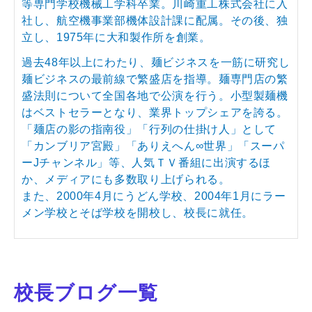
等専門学校機械工学科卒業。川崎重工株式会社に入
社し、航空機事業部機体設計課に配属。その後、独
立し、1975年に大和製作所を創業。
過去48年以上にわたり、麺ビジネスを一筋に研究し
麺ビジネスの最前線で繁盛店を指導。麺専門店の繁
盛法則について全国各地で公演を行う。小型製麺機
はベストセラーとなり、業界トップシェアを誇る。
「麺店の影の指南役」「行列の仕掛け人」として
「カンブリア宮殿」「ありえへん∞世界」「スーパ
ーJチャンネル」等、人気ＴＶ番組に出演するほ
か、メディアにも多数取り上げられる。
また、2000年4月にうどん学校、2004年1月にラー
メン学校とそば学校を開校し、校長に就任。
校長ブログ一覧