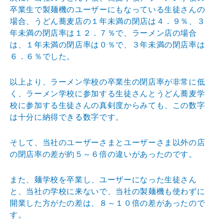
卒業
生で製麺機のユーザーにもなっている生徒さんの
場合、う
どん蕎麦店の１年未満の閉店は４．９％、３
年未満の閉店
率は１２．７％で、ラーメン店の場合
は、１年未満の閉店
率は０％で、３年未満の閉店率は
６．６％でした。
以上より、ラーメン学校の卒業生の閉店率が非常に低
く、
ラーメン学校に参加する生徒さんとうどん蕎麦学
校に参加
する生徒さんの真剣度からみても、この数字
は十分に納得
できる数字です。
そして、当社のユーザーさまとユーザーさま以外の店
の閉
店率の差が約５～６倍の違いがあったのです。
また、麺学校を卒業し、ユーザーになった生徒さん
と、当
社の学校に来ないで、当社の製麺機も使わずに
開業した方
がたの差は、８～１０倍の差があったので
す。