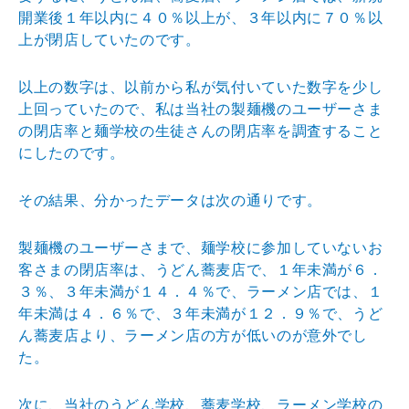
開業
後１年以内に４０％以上が、３年以内に７０％以
上が閉店
していたのです。
以上の数字は、以前から私が気付いていた数字を少し
上回
っていたので、私は当社の製麺機のユーザーさま
の閉店率
と麺学校の生徒さんの閉店率を調査すること
にしたのです
。
その結果、分かったデータは次の通りです。
製麺機のユーザーさまで、麺学校に参加していないお
客さ
まの閉店率は、うどん蕎麦店で、１年未満が６．
３％、３
年未満が１４．４％で、ラーメン店では、１
年未満は４．
６％で、３年未満が１２．９％で、うど
ん蕎麦店より、ラ
ーメン店の方が低いのが意外でし
た。
次に、当社のうどん学校、蕎麦学校、ラーメン学校の