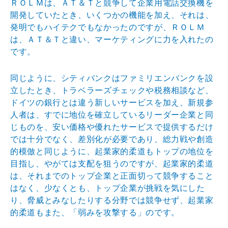
ＲＯＬＭは、ＡＴ＆Ｔと競争して企業用電話交換機を
開発
していたとき、いくつかの機能を加え、それは、
発明でも
ハイテクでもなかったのですが、ＲＯＬＭ
は、ＡＴ＆Ｔと
違い、マーケティングに力を入れたの
です。
同じように、シティバンクはファミリエンバンクを設
立し
たとき、トラベラーズチェックや税務相談など、
ドイツの
銀行とは違う新しいサービスを加え、新規参
人者は、すで
に地位を確立しているリーダー企業と同
じものを、安い価
格や優れたサービスで提供するだけ
では十分でなく、差別
化が必要であり、総力戦や創造
的模倣と同じように、起業
家的柔道もトップの地位を
目指し、やがては支配を狙うの
ですが、起業家的柔道
は、それまでのトップ企業と正面切
って競争すること
はなく、少なくとも、トップ企業が挑戦
を気にした
り、脅威とみなしたりする分野では競争せず、
起業家
的柔道もまた、「弱みを攻撃する」のです。