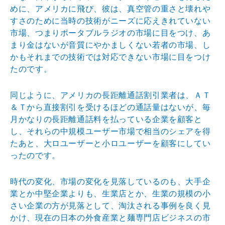
めに、ア
メリカに飛び、彼は、真空管の重さと壊れや
すさのために
当時の技術がニーズに応えきれていない
市場、つまりポー
タブルラジオの市場に目をつけ、あ
まり金はないが音質に
やかましくない若者の市場、し
かもそれまでの技術では対
応できない市場に目をつけ
たのです。
同じように、アメリカの長距離通話割引業者は、ＡＴ
＆Ｔ
から直接割引を受けるほどの通話量はないが、毎
月かなり
の長距離通話料を払っている企業を顧客と
し、それらの中
規模ユーザー市場で相当のシェアを得
たあと、大ロユーザ
ーと小ロユーザーを顧客にしてい
ったのです。
時代の変化、市場の変化を見落しているのも、大手企
業と
か中堅企業よりも、生業店とか、生業の規模の小
さい企業
の方が見落として、淘汰される事例を良く見
かけ、現在の
日本の外食産業と麺専門店ビジネスの市