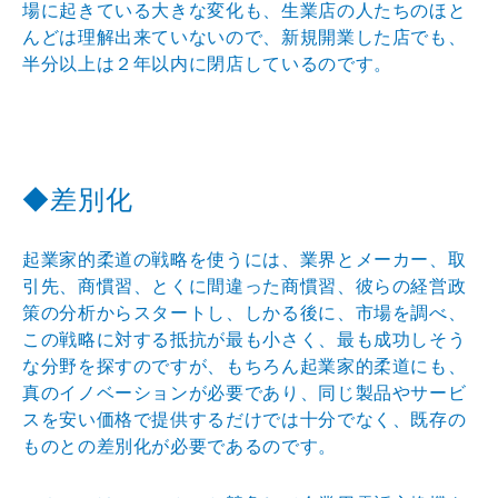
場に起きている大
きな変化も、生業店の人たちのほと
んどは理解出来ていな
いので、新規開業した店でも、
半分以上は２年以内に閉店
しているのです。
◆差別化
起業家的柔道の戦略を使うには、業界とメーカー、取
引先
、商慣習、とくに間違った商慣習、彼らの経営政
策の分析
からスタートし、しかる後に、市場を調べ、
この戦略に対
する抵抗が最も小さく、最も成功しそう
な分野を探すので
すが、もちろん起業家的柔道にも、
真のイノベーションが
必要であり、同じ製品やサービ
スを安い価格で提供するだ
けでは十分でなく、既存の
ものとの差別化が必要であるの
です。