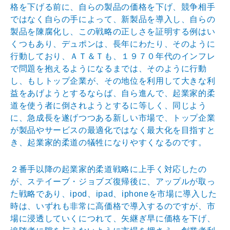
格を
下げる前に、自らの製品の価格を下げ、競争相手
ではなく
自らの手によって、新製品を導入し、自らの
製品を陳腐化
し、この戦略の正しさを証明する例はい
くつもあり、デュ
ポンは、長年にわたり、そのように
行動しており、ＡＴ＆
Ｔも、１９７０年代のインフレ
で問題を抱えるようになる
までは、そのように行動
し、もしトップ企業が、その地位
を利用して大きな利
益をあげようとするならば、自ら進ん
で、起業家的柔
道を使う者に倒されようとするに等しく、
同じよう
に、急成長を遂げつつある新しい市場で、トップ
企業
が製品やサービスの最適化ではなく最大化を目指すと
き、起業家的柔道の犠牲になりやすくなるのです。
２番手以降の起業家的柔道戦略に上手く対応したの
が、ス
テイーブ・ジョブズ復帰後に、アップルが取っ
た戦略であ
り、ipod、ipad、iphoneを市場に導入した
時は、いずれも非常に高価格で導入するのですが、市
場に
浸透していくにつれて、矢継ぎ早に価格を下げ、