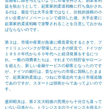
追随者に
隙を与えないように市場を押さえ、創業者利
益を狙おうと
して、起業家的柔道戦略に打ち負かされ
るのは、最近では
大手企業ではなく、比較的規模の小
さい企業がイノベーシ
ョンで成功した後、大手企業に
起業家的柔道戦略で攻撃さ
れることを注意しておかね
ばならないのです。
第３は、市場や産業が急速に構造変化するときで、フ
ァミ
リェンバンクが登場したときの状況で、ドイツが
１９５０
年代から６０年代へと経済発展をするにつ
れ、一般の消費
者たちは、それまでの預貯金やローン
を超えた、新しい金
融サービスの顧客となったのです
が、ドイツの銀行は、昔
ながらの市場に固執したまま
で、起業家的柔道は、つねに
市場志向であり市場追随
であのですが、スタートは技術か
らであってよいので
す。
盛田昭夫は、第２次大戦後の荒廃から十分立ち直って
いな
い日本から、トランジスタのライセンスを得るた