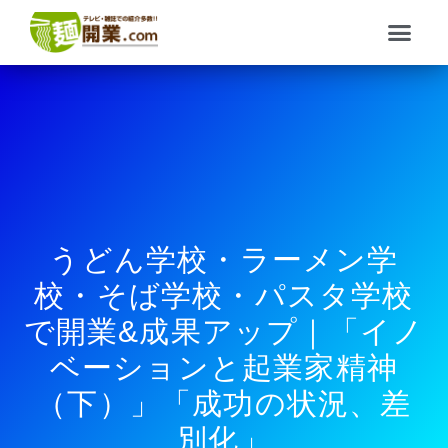
内
メ
容
ニ
を
ュ
ス
ー
キ
ッ
プ
うどん学校・ラーメン学
校・そば学校・パスタ学校
で開業&成果アップ｜「イノ
ベーションと起業家精神
（下）」「成功の状況、差
別化」