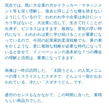
現在では、既に大企業の方がドラッカー・マネッジメ
ント
等も深く理解し、過去と同じような轍を踏まない
ようにし
ているので、われわれ中小企業は余計にシッ
カリ学ばない
と、大企業に伍して、生きて行くことが
出来ず、ビジネス
はますます、複雑な、変化の早い時
代になり、われわれは
更に学び続けることが重要にな
っているので、今回の起業
家的柔道戦略でも、裏の裏
をかくような、更に複雑な戦略
が必要な時代になって
いると合せて、イノベーションの基
本的な７つの機会
の理解と活用は、重要になってきます。
画像は一昨日訪問した、「太閤うどん」の人気メニュ
ーの
薄くスライスしたスダチで、どんぶり一面がおお
われてい
る、冷たい「スダチうどん」です。
盛付のセンスもなかなかで、この時期に合った、素晴
らし
い商品力でした。