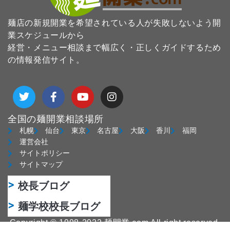
麺店の新規開業を希望されている人が失敗しないよう開
業スケジュールから
経営・メニュー相談まで幅広く・正しくガイドするため
の情報発信サイト。
T
F
Y
I
w
a
o
n
i
c
u
s
t
e
t
t
全国の麺開業相談場所
t
b
u
a
札幌
仙台
東京
名古屋
大阪
香川
福岡
e
o
b
g
運営会社
r
o
e
r
サイトポリシー
k
a
サイトマップ
-
m
f
校長ブログ
麺学校校長ブログ
Copyright © 1998-2022 麺開業.com All right reserved.