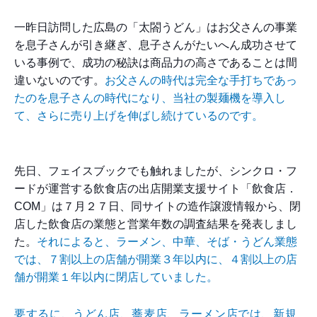
一昨日訪問した広島の「太閤うどん」はお父さんの事業
を
息子さんが引き継ぎ、息子さんがたいへん成功させて
いる
事例で、成功の秘訣は商品力の高さであることは間
違いな
いのです。
お父さんの時代は完全な手打ちであっ
たのを息子さんの時
代になり、当社の製麺機を導入し
て、さらに売り上げを伸
ばし続けているのです。
先日、フェイスブックでも触れましたが、シンクロ・フ
ー
ドが運営する飲食店の出店開業支援サイト「飲食店．
COM」は７月２７日、同サイトの造作譲渡情報から、閉
店した
飲食店の業態と営業年数の調査結果を発表しまし
た。
それによると、ラーメン、中華、そば・うどん業態
では、
７割以上の店舗が開業３年以内に、４割以上の店
舗が開業
１年以内に閉店していました。
要するに、うどん店、蕎麦店、ラーメン店では、新規