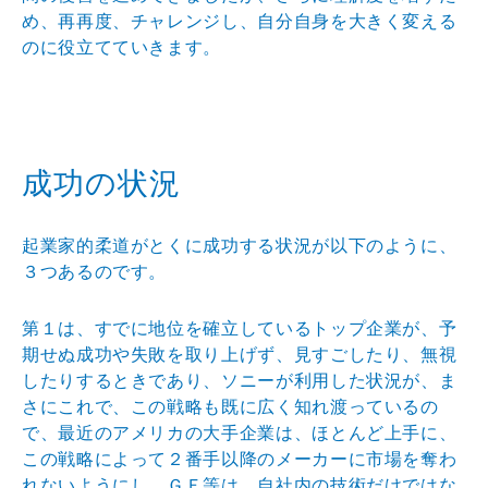
め、再再度、チ
ャレンジし、自分自身を大きく変える
のに役立てていきま
す。
成功の状況
起業家的柔道がとくに成功する状況が以下のように、
３つ
あるのです。
第１は、すでに地位を確立しているトップ企業が、予
期せ
ぬ成功や失敗を取り上げず、見すごしたり、無視
したりす
るときであり、ソニーが利用した状況が、ま
さにこれで、
この戦略も既に広く知れ渡っているの
で、最近のアメリカ
の大手企業は、ほとんど上手に、
この戦略によって２番手
以降のメーカーに市場を奪わ
れないようにし、ＧＥ等は、
自社内の技術だけではな