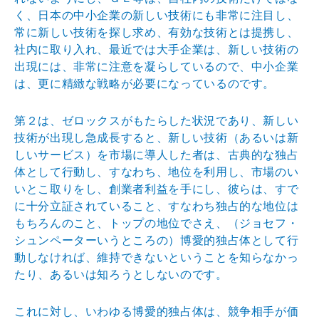
く、日本の中小企業の新しい技術
にも非常に注目し、
常に新しい技術を探し求め、有効な技
術とは提携し、
社内に取り入れ、最近では大手企業は、新
しい技術の
出現には、非常に注意を凝らしているので、中
小企業
は、更に精緻な戦略が必要になっているのです。
第２は、ゼロックスがもたらした状況であり、新しい
技術
が出現し急成長すると、新しい技術（あるいは新
しいサー
ビス）を市場に導人した者は、古典的な独占
体として行動
し、すなわち、地位を利用し、市場のい
いとこ取りをし、
創業者利益を手にし、彼らは、すで
に十分立証されている
こと、すなわち独占的な地位は
もちろんのこと、トップの
地位でさえ、（ジョセフ・
シュンペーターいうところの）
博愛的独占体として行
動しなければ、維持できないという
ことを知らなかっ
たり、あるいは知ろうとしないのです。
これに対し、いわゆる博愛的独占体は、競争相手が価