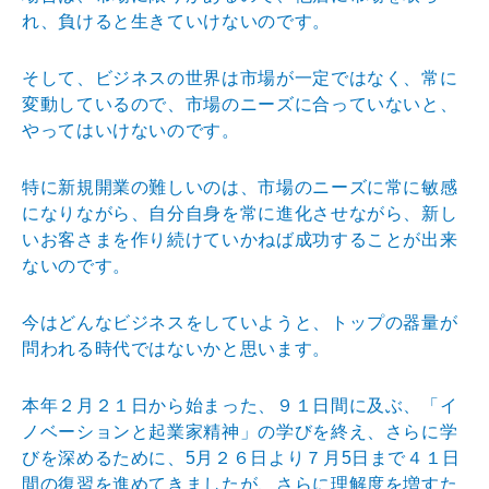
れ、負ける
と生きていけないのです。
そして、ビジネスの世界は市場が一定ではなく、常に
変動
しているので、市場のニーズに合っていないと、
やっては
いけないのです。
特に新規開業の難しいのは、市場のニーズに常に敏感
にな
りながら、自分自身を常に進化させながら、新し
いお客さ
まを作り続けていかねば成功することが出来
ないのです。
今はどんなビジネスをしていようと、トップの器量が
問わ
れる時代ではないかと思います。
本年２月２１日から始まった、９１日間に及ぶ、「イ
ノベ
ーションと起業家精神」の学びを終え、さらに学
びを深め
るために、5月２６日より７月5日まで４１日
間の復習を
進めてきましたが、さらに理解度を増すた