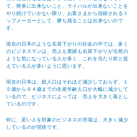
て、簡
単に出来ないこと、ライバルが出来ないことを
やり続けて
いかない限り、お客さまから信頼されるト
ップメーカーと
して、勝ち残ることは出来ないので
す。
現在の日本のような右肩下がりの社会の中では、多く
のビ
ジネスマンは、売上も業績も右肩下がりが当然の
ような気
になっている人が多く、これを当たり前と捉
えている人が
多いように思います。
現在の日本は、総人口はそれほど減少しておらず、１
５歳
から６４歳までの生産年齢人口が大幅に減少して
いるので
、ビジネスによっては、売上を大きく落とし
ているのです
。
特に、若い人を対象のビジネスの市場は、大きく減少
して
いるのが現状です。