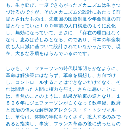
も、生き延び
、一度できあがったメカニズムは生きつ
づけるのですが、
そのメカニズムの設計にあたって前
提とされたものは、先
進国の医療制度や年金制度の前
提となっていた１００年前
の人口構造のように変化
し、無効になっていて、まさに、
「存在の理由はなく
なり、恵みは苦しみとなる」のであり
、日本の年金制
度も人口減に基づいて設計されていなかっ
たので、現
在、大きな矛盾をはらんでいるのです。
しかも、ジェファーソンの時代以降明らかなように、
革命
は解決策にはならず、革命を構想し、方向づけ
し、コント
ロールすることはできないだけでなく、そ
れは間違った人
間に権力を与え、さらに悪いことに
は、当然のことのよう
に、結果が約束の逆となり、１
８２６年にジェファーソン
が亡くなって数年後、政府
と政治の偉大な解剖家アレクシ
ス・ド・トクヴィル
は、革命は、体制の牢獄をなくさず、
拡大するのみで
あると指摘し、事実、フランス革命の後に
残ったもの