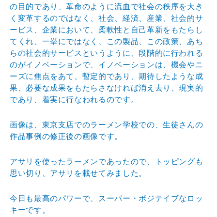
の目的であり、革命の
ように流血で社会の秩序を大き
く変革するのではなく、社
会、経済、産業、社会的サ
ービス、企業において、柔軟性
と自己革新をもたらし
てくれ、一挙にではなく、この製品
、この政策、あち
らの社会的サービスというように、段階
的に行われる
のがイノベーションで、イノベーションは、
機会やニ
ーズに焦点をあて、暫定的であり、期待したよう
な成
果、必要な成果をもたらさなければ消え去り、現実的
であり、着実に行なわれるのです。
画像は、東京支店でのラーメン学校での、生徒さんの
作品
事例の修正後の画像です。
アサリを使ったラーメンであったので、トッピングも
思い
切り、アサリを載せてみました。
今日も最高のパワーで、スーパー・ポジテイブなロッ
キー
です。