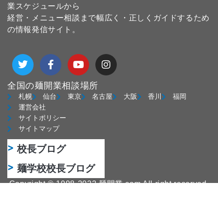
業スケジュールから
経営・メニュー相談まで幅広く・正しくガイドするため
の情報発信サイト。
T
F
Y
I
w
a
o
n
i
c
u
s
t
e
t
t
全国の麺開業相談場所
t
b
u
a
札幌
仙台
東京
名古屋
大阪
香川
福岡
e
o
b
g
運営会社
r
o
e
r
サイトポリシー
k
a
サイトマップ
-
m
f
校長ブログ
麺学校校長ブログ
Copyright © 1998-2022 麺開業.com All right reserved.