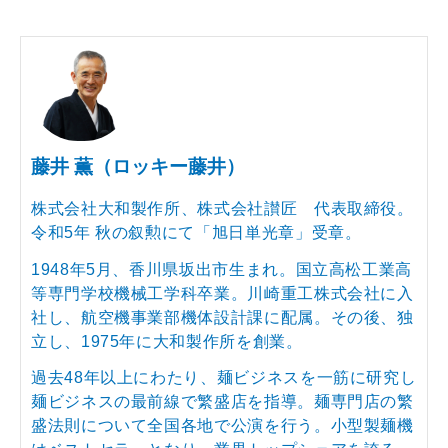
藤井 薫（ロッキー藤井）
株式会社大和製作所、株式会社讃匠 代表取締役。
令和5年 秋の叙勲にて「旭日単光章」受章。
1948年5月、香川県坂出市生まれ。国立高松工業高
等専門学校機械工学科卒業。川崎重工株式会社に入
社し、航空機事業部機体設計課に配属。その後、独
立し、1975年に大和製作所を創業。
過去48年以上にわたり、麺ビジネスを一筋に研究し
麺ビジネスの最前線で繁盛店を指導。麺専門店の繁
盛法則について全国各地で公演を行う。小型製麺機