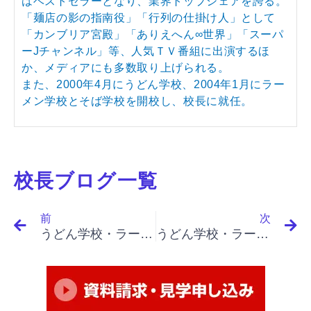
はベストセラーとなり、業界トップシェアを誇る。
「麺店の影の指南役」「行列の仕掛け人」として
「カンブリア宮殿」「ありえへん∞世界」「スーパ
ーJチャンネル」等、人気ＴＶ番組に出演するほ
か、メディアにも多数取り上げられる。
また、2000年4月にうどん学校、2004年1月にラー
メン学校とそば学校を開校し、校長に就任。
校長ブログ一覧
Prev
N
前
次
うどん学校・ラーメン学校・そば学校・パスタ学校で開業&成果アップ｜「イノベーションと起業家精神（下）」「顧客戦略、ＧＥとマコーミック、価値戦略」
うどん学校・ラーメン学校・そば学校・パスタ学校で開業&成果アップ｜「イノベーションと起業家精神（下）」「機能しないもの、ハイテクだけではない、山腹のない山頂」