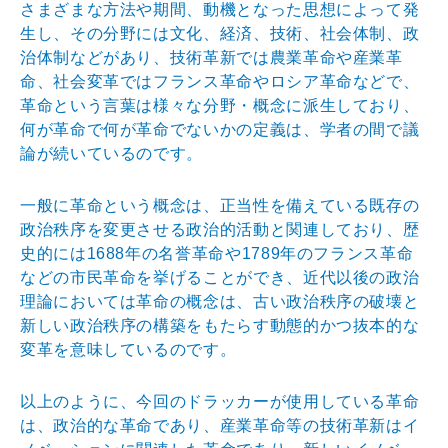
さまざまな方法や期間、動機となっ
た思想によって発
生し、その分野には文化、経済、技術、
社会体制、政
治体制などがあり、技術革新では農業革命や
産業革
命、社会変革ではフランス革命やロシア革命などで
、
革命という言葉は様々な分野・概念に派生しており、
何
が革命で何が革命でないかの定義は、学者の間で議
論が続
いているのです。
一般に革命という概念は、正当性を備えている既存の
政治
秩序を変更させる政治的活動と関連しており、歴
史的には
1688年の名誉革命や1789年のフランス革命
などの
市民革命を挙げることができ、近代以後の政治
理論におい
ては革命の概念は、古い政治秩序の破壊と
新しい政治秩序
の構築をもたらす動態的かつ抜本的な
変革を意味している
のです。
以上のように、今回のドラッカーが使用している革命
は、
政治的な革命であり、産業革命等の技術革新はイ