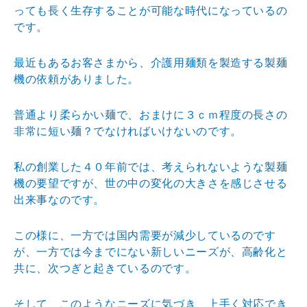
っても長く生
存することが可能な時代になっているの
です。
最近もあるお客さまから、介護用麺類を製造する製麺
機の
依頼がありました。
普通より柔らかい麺で、おまけに３ｃｍ程度の長さの
非常
に短い麺？でなければいけないのです。
私の創業した４０年前では、考えられないような製麺
機の
要望ですが、世の中の変化の大きさを感じさせる
出来事な
のです。
この様に、一方では国内需要が減少しているのです
が、一
方では今までにない新しいニーズが、高齢化と
共に、次つ
ぎと起きているのです。
そして、このようなニーズに気づき、上手く対応でき