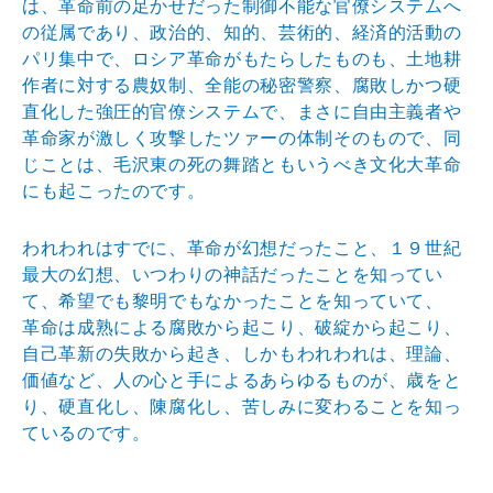
は、革命前の足かせだった制御不能な官僚シス
テムへ
の従属であり、政治的、知的、芸術的、経済的活動
の
パリ集中で、ロシア革命がもたらしたものも、土地耕
作
者に対する農奴制、全能の秘密警察、腐敗しかつ硬
直化し
た強圧的官僚システムで、まさに自由主義者や
革命家が激
しく攻撃したツァーの体制そのもので、同
じことは、毛沢
東の死の舞踏ともいうべき文化大革命
にも起こったのです
。
われわれはすでに、革命が幻想だったこと、１９世紀
最大
の幻想、いつわりの神話だったことを知ってい
て、希望で
も黎明でもなかったことを知っていて、
革命は成熟による腐敗から起こり、破綻から起こり、
自己
革新の失敗から起き、しかもわれわれは、理論、
価値など
、人の心と手によるあらゆるものが、歳をと
り、硬直化し
、陳腐化し、苦しみに変わることを知っ
ているのです。