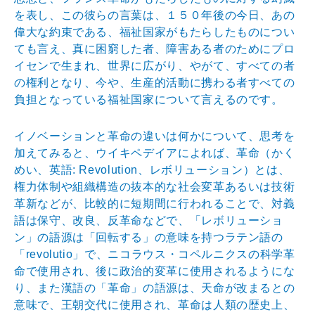
を表し、この彼らの言葉は
、１５０年後の今日、あの
偉大な約束である、福祉国家が
もたらしたものについ
ても言え、真に困窮した者、障害あ
る者のためにプロ
イセンで生まれ、世界に広がり、やがて
、すべての者
の権利となり、今や、生産的活動に携わる者
すべての
負担となっている福祉国家について言えるのです
。
イノベーションと革命の違いは何かについて、思考を
加え
てみると、ウイキペデイアによれば、革命（かく
めい、英
語: Revolution、レボリューション）とは、
権力体
制や組織構造の抜本的な社会変革あるいは技術
革新などが
、比較的に短期間に行われることで、対義
語は保守、改良
、反革命などで、「レボリューショ
ン」の語源は「回転す
る」の意味を持つラテン語の
「revolutio」で、
ニコラウス・コペルニクスの科学革
命で使用され、後に政
治的変革に使用されるようにな
り、また漢語の「革命」の
語源は、天命が改まるとの
意味で、王朝交代に使用され、
革命は人類の歴史上、