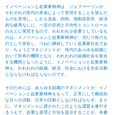
イノベーションと起業家精神は、ジェファーソンが、
それ
ぞれの世代の革命によって実現することを望んだ
ものを実
現し、しかも流血、内戦、強制収容所、経済
的な破局なし
に、一定の目的と方向性とコントロール
のもとに実現する
ので、われわれが必要としているも
のは、イノベーション
と起業家精神が、当たり前のも
のとして存在し、つねに継
続していく起業家社会であ
り、ちょうどマネジメントが、
現代のあらゆる組織に
おいて特有の機関となり、われわれ
の組織社会を統合
する機関となったように、イノベーショ
ンと起業家精
神も、われわれの組織、経済、社会における
生命活動
とならなければならないのです。
そのためには、あらゆる組織のマネジメントが、イノ
ベー
ションと起業家精神をもって、正常にして継続的
な日々の
活動、日常の活動としなければならず、まさ
に、マネジメ
ントに課されたこのような課題を遂行す
るうえで、必要な
原理と方法を提示することが、本書