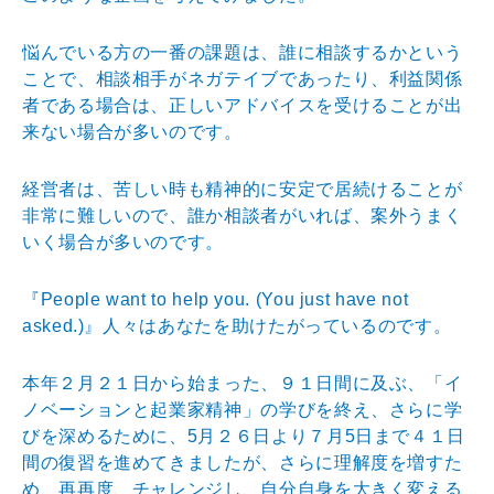
悩んでいる方の一番の課題は、誰に相談するかという
こと
で、相談相手がネガテイブであったり、利益関係
者である
場合は、正しいアドバイスを受けることが出
来ない場合が
多いのです。
経営者は、苦しい時も精神的に安定で居続けることが
非常
に難しいので、誰か相談者がいれば、案外うまく
いく場合
が多いのです。
『People want to help you. (You just have not
asked.)』人々はあなたを助けたがっているのです
。
本年２月２１日から始まった、９１日間に及ぶ、「イ
ノベ
ーションと起業家精神」の学びを終え、さらに学
びを深め
るために、5月２６日より７月5日まで４１日
間の復習を
進めてきましたが、さらに理解度を増すた
め、再再度、チ
ャレンジし、自分自身を大きく変える