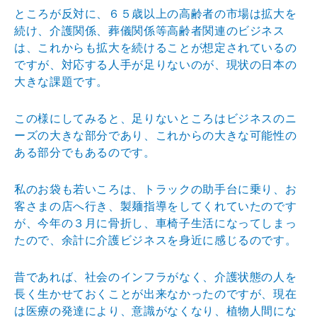
ところが反対に、６５歳以上の高齢者の市場は拡大を
続け
、介護関係、葬儀関係等高齢者関連のビジネス
は、これか
らも拡大を続けることが想定されているの
ですが、対応す
る人手が足りないのが、現状の日本の
大きな課題です。
この様にしてみると、足りないところはビジネスのニ
ーズ
の大きな部分であり、これからの大きな可能性の
ある部分
でもあるのです。
私のお袋も若いころは、トラックの助手台に乗り、お
客さ
まの店へ行き、製麺指導をしてくれていたのです
が、今年
の３月に骨折し、車椅子生活になってしまっ
たので、余計
に介護ビジネスを身近に感じるのです。
昔であれば、社会のインフラがなく、介護状態の人を
長く
生かせておくことが出来なかったのですが、現在
は医療の
発達により、意識がなくなり、植物人間にな