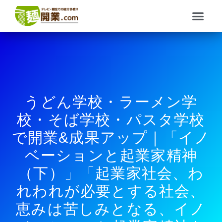
内
メ
容
ニ
を
ュ
ス
ー
キ
ッ
プ
うどん学校・ラーメン学
校・そば学校・パスタ学校
で開業&成果アップ｜「イノ
ベーションと起業家精神
（下）」「起業家社会、わ
れわれが必要とする社会、
恵みは苦しみとなる、イノ