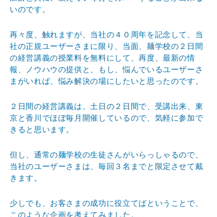
いのです。
再々度、触れますが、当社の４０周年を記念して、当
社の
正規ユーザーさまに限り、当面、麺学校の２日間
の経営講
義の授業料を無料にして、再度、最新の情
報、ノウハウの
提供と、もし、悩んでいるユーザーさ
まがいれば、悩み解
決の場にしたいと思ったのです。
２日間の経営講義は、土日の２日間で、受講出来、東
京と
香川でほぼ毎月開催しているので、気軽に参加で
きると思
います。
但し、通常の麺学校の生徒さんがいらっしゃるので、
当社
のユーザーさまは、毎回３名までと限定させて戴
きます。
少しでも、お客さまの成功に役立てばということで、
この
ような企画を考えてみました。