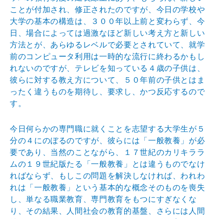
ことが付加され、修正されたのですが、今日の学校や
大学の基本の構造は、３００年以上前と変わらず、今
日、場合によっては過激なほど新しい考え方と新しい
方法とが、あらゆるレベルで必要とされていて、就学
前のコンピュータ利用は一時的な流行に終わるかもし
れないのですが、テレビを知っている４歳の子供は、
彼らに対する教え方について、５０年前の子供とはま
ったく違うものを期待し、要求し、かつ反応するので
す。
今日何らかの専門職に就くことを志望する大学生が５
分の４にのぼるのですが、彼らには「一般教養」が必
要であり、当然のことながら、１７世紀のカリキララ
ムの１９世紀版たる「一般教養」とは違うものでなけ
ればならず、もしこの問題を解決しなければ、われわ
れは「一般教養」という基本的な概念そのものを喪失
し、単なる職業教育、専門教育をもつにすぎなくな
り、その結果、人間社会の教育的基盤、さらには人間