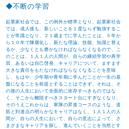
◆不断の学習
起業家社会では、この例外が標準となり、起業家社会
では、成人後も、新しいことを１度ならず勉強するこ
とが常識となり、２１歳までに学んだことは、５年か
ら１０年で陳腐化し、新たな理論、技能、知識と替え
るか、少なくとも磨かなければならなくなるので、こ
のことは、１人１人の人間が、自らの継続学習や再学
習、あるいは自己啓発、キャリアについて、ますます
大きな責任をもたなければならなくなることを意味
し、もはや、少年期や青年期に学んだことが一生の基
盤になることを前提とすることはできず、それは、そ
の後の人生において全面的に依存すべきものではな
く、そこから離陸すべきスタート台にすぎなくなり、
そのうえこれからは、軍隊の昇進コースのような、道
筋と到達点の明らかなキャリアはなく、１人１人の人
間が、自らの人生において、自らの意志によって、さ
まざまなキャリアを探し、進んでいくことを当然とす