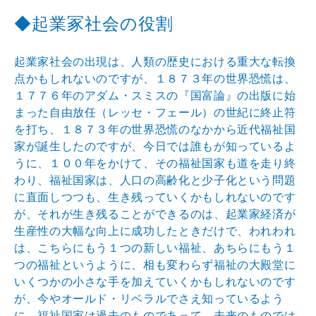
◆起業冢社会の役割
起業家社会の出現は、人類の歴史における重大な転換
点かもしれないのですが、１８７３年の世界恐慌は、
１７７６年のアダム・スミスの『国富論』の出版に始
まった自由放任（レッセ・フェール）の世紀に終止符
を打ち、１８７３年の世界恐慌のなかから近代福祉国
家が誕生したのですが、今日では誰もが知っているよ
うに、１００年をかけて、その福祉国家も道を走り終
わり、福祉国家は、人口の高齢化と少子化という問題
に直面しつつも、生き残っていくかもしれないのです
が、それが生き残ることができるのは、起業家経済が
生産性の大幅な向上に成功したときだけで、われわれ
は、こちらにもう１つの新しい福祉、あちらにもう１
つの福祉というように、相も変わらず福祉の大殿堂に
いくつかの小さな手を加えていくかもしれないのです
が、今やオールド・リベラルでさえ知っているよう
に、福祉国家は過去のものであって、未来のものでは