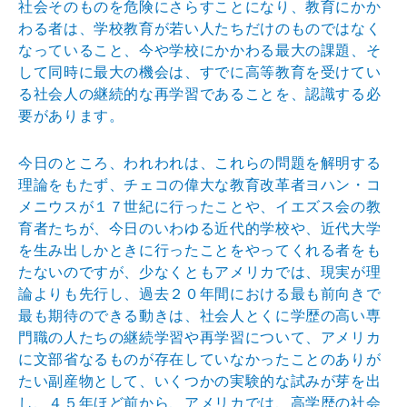
社会そのものを危険にさらすことになり、教育にかか
わる者は、学校教育が若い人たちだけのものではなく
なっていること、今や学校にかかわる最大の課題、そ
して同時に最大の機会は、すでに高等教育を受けてい
る社会人の継続的な再学習であることを、認識する必
要があります。
今日のところ、われわれは、これらの問題を解明する
理論をもたず、チェコの偉大な教育改革者ヨハン・コ
メニウスが１７世紀に行ったことや、イエズス会の教
育者たちが、今日のいわゆる近代的学校や、近代大学
を生み出しかときに行ったことをやってくれる者をも
たないのですが、少なくともアメリカでは、現実が理
論よりも先行し、過去２０年間における最も前向きで
最も期待のできる動きは、社会人とくに学歴の高い専
門職の人たちの継続学習や再学習について、アメリカ
に文部省なるものが存在していなかったことのありが
たい副産物として、いくつかの実験的な試みが芽を出
し、４５年ほど前から、アメリカでは、高学歴の社会