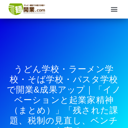
内
メ
容
ニ
を
ュ
ス
ー
キ
ッ
プ
うどん学校・ラーメン学
校・そば学校・パスタ学校
で開業&成果アップ｜「イノ
ベーションと起業家精神
（まとめ）」「残された課
題、税制の見直し、ベンチ