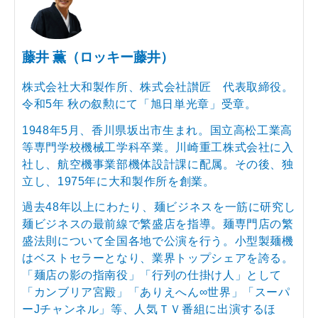
藤井 薫（ロッキー藤井）
株式会社大和製作所、株式会社讃匠 代表取締役。
令和5年 秋の叙勲にて「旭日単光章」受章。
1948年5月、香川県坂出市生まれ。国立高松工業高
等専門学校機械工学科卒業。川崎重工株式会社に入
社し、航空機事業部機体設計課に配属。その後、独
立し、1975年に大和製作所を創業。
過去48年以上にわたり、麺ビジネスを一筋に研究し
麺ビジネスの最前線で繁盛店を指導。麺専門店の繁
盛法則について全国各地で公演を行う。小型製麺機
はベストセラーとなり、業界トップシェアを誇る。
「麺店の影の指南役」「行列の仕掛け人」として
「カンブリア宮殿」「ありえへん∞世界」「スーパ
ーJチャンネル」等、人気ＴＶ番組に出演するほ