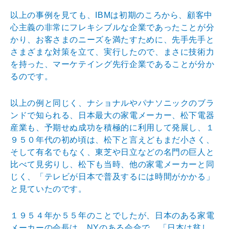
以上の事例を見ても、IBMは初期のころから、顧客中
心主義の非常にフレキシブルな企業であったことが分
かり、お客さまのニーズを満たすために、先手先手と
さまざまな対策を立て、実行したので、まさに技術力
を持った、マーケテイング先行企業であることが分か
るのです。
以上の例と同じく、ナショナルやパナソニックのブラ
ンドで知られる、日本最大の家電メーカー、松下電器
産業も、予期せぬ成功を積極的に利用して発展し、１
９５０年代の初め頃は、松下と言えどもまだ小さく、
そして有名でもなく、東芝や日立などの名門の巨人と
比べて見劣りし、松下も当時、他の家電メーカーと同
じく、「テレビが日本で普及するには時間がかかる」
と見ていたのです。
１９５４年か５５年のことでしたが、日本のある家電
メーカーの会長は、NYのある会合で、「日本は貧し