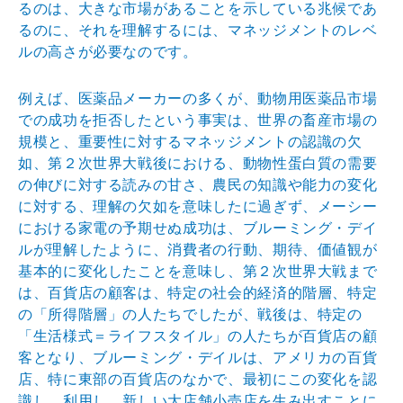
るのは、大きな市場があることを示している兆候であ
るのに、それを理解するには、マネッジメントのレベ
ルの高さが必要なのです。
例えば、医薬品メーカーの多くが、動物用医薬品市場
での成功を拒否したという事実は、世界の畜産市場の
規模と、重要性に対するマネッジメントの認識の欠
如、第２次世界大戦後における、動物性蛋白質の需要
の伸びに対する読みの甘さ、農民の知識や能力の変化
に対する、理解の欠如を意味したに過ぎず、メーシー
における家電の予期せぬ成功は、ブルーミング・デイ
ルが理解したように、消費者の行動、期待、価値観が
基本的に変化したことを意味し、第２次世界大戦まで
は、百貨店の顧客は、特定の社会的経済的階層、特定
の「所得階層」の人たちでしたが、戦後は、特定の
「生活様式＝ライフスタイル」の人たちが百貨店の顧
客となり、ブルーミング・デイルは、アメリカの百貨
店、特に東部の百貨店のなかで、最初にこの変化を認
識し、利用し、新しい大店舗小売店を生み出すことに