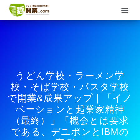
内
メ
容
ニ
を
ュ
ス
ー
キ
ッ
プ
うどん学校・ラーメン学
校・そば学校・パスタ学校
で開業&成果アップ｜「イノ
ベーションと起業家精神
（最終）」「機会とは要求
である、デユポンとIBMの