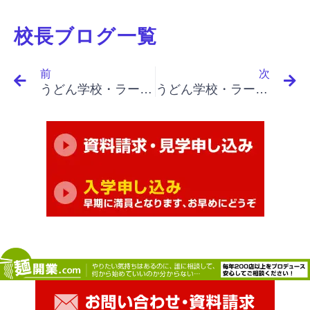
校長ブログ一覧
Prev
N
前
次
うどん学校・ラーメン学校・そば学校・パスタ学校で開業&成果アップ｜「イノベーションと起業家精神（最終）」「マネッジメントへの挑戦、しかも、予期せぬ成功は腹が立つ、気づかない成功」
うどん学校・ラーメン学校・そば学校・パスタ学校で開業&成果アップ｜「イノベーションと起業家精神（最終）」「予期せぬ失敗、失敗が教える機会の存在、それらの変化はイノベーションの機会である」