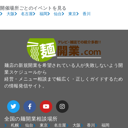
開催場所ごとのイベントを見る
大阪
名古屋
福岡
仙台
東京
香川
麺店の新規開業を希望されている人が失敗しないよう開
業スケジュールから
経営・メニュー相談まで幅広く・正しくガイドするため
の情報発信サイト。
T
F
Y
I
w
a
o
n
i
c
u
s
t
e
t
t
全国の麺開業相談場所
t
b
u
a
札幌
仙台
東京
名古屋
大阪
香川
福岡