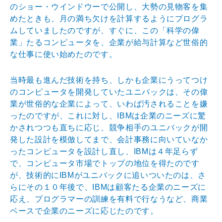
のショー・ウインドウーで公開し、大勢の見物客を集
めたときも、月の満ち欠けを計算するようにプログラ
ムしていましたのですが、すぐに、この「科学の偉
業」たるコンピュータを、企業が給与計算など世俗的
な仕事に使い始めたのです。
当時最も進んだ技術を持ち、しかも企業にうってつけ
のコンピュータを開発していたユニバックは、その偉
業が世俗的な企業によって、いわば汚されることを嫌
ったのですが、これに対し、IBMは企業のニーズに驚
かされつつも直ちに応じ、競争相手のユニバックが開
発した設計を模倣してまで、会計事務に向いていなか
ったコンピュータを設計し直し、IBMは４年足らず
で、コンピュータ市場でトップの地位を得たのです
が、技術的にIBMがユニバックに追いついたのは、さ
らにその１０年後で、IBMは顧客たる企業のニーズに
応え、プログラマーの訓練を有料で行なうなど、商業
ベースで企業のニーズに応じたのです。