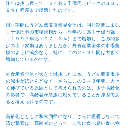
昨年は少し戻って、２４兆３千億円（ピークの８３．
８％）程度まで復活したのです。
同じ期間にうどん蕎麦店業界全体は、同じ期間に１兆
１千億円弱の市場規模から、昨年の１兆１千億円強
（１９９７年比１０７．３％）まで増加し、この間多
少の上下変動はありましたが、外食産業全体の市場規
模のように減少なく、特に、この２～３年間は大きく
増加しているのです。
外食産業全体が大きく減少したにも、うどん蕎麦市場
の減少がほとんどなく、さらにこの２～３年間、大き
く伸びている原因として考えられるのは、少子高齢化
の影響で、高齢者が急激に増えていることが原因であ
ると考えられるのです。
高齢化とともに和食回帰になり、さらに咀嚼しないで
済む麺類は、高齢者にとって、非常に食べ易い食べ物