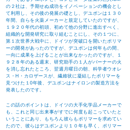
の２社は、予期せぬ成功をイノベーションの機会とし
て利用し、その後の発展の礎とし、デユポンは１３０
年間、自らを火薬メーカーと規定していたのですが、
１９２０年代の初頭、初めて他の分野に進出すべく、
組織的な開発研究に取り組むことにし、その１つに、
第１次世界大戦中に、ドイツが突破口を開いたポリマ
ーの開発があったのですが、デユポンは何年もの間、
一向に成果を上げることが出来なかったのですが、１
９２８年のある週末、研究助手の１人がバーナーの火
を消し忘れたところ、翌週月曜日の朝、科学者ウオレ
ス・H・カロザースが、繊維状に凝結したポリマーを
見つけた１0年後、デユポンはナイロンの製造方法を
発表したのです。
この話のポイントは、ドイツの大手化学品メーカーで
も、これと同じ出来事がすでに何度も起こっていたと
いうことにあり、もちろん彼らもポリマーを求めてい
たので、彼らはデユポンより１０年も早く、ポリマー