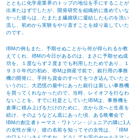
とともに化学産業界のトップの地位を手にすることが
出来たはずでしたが、開発研究を組織的に進めていな
かった彼らは、たまたま繊維状に凝結したものを洗い
流し、初めから実験をやり直すことを繰り返していた
のです。
IBMの例もまた、予期せぬことから何が得られるか教
えてくれ、IBMの今日があるのは、まさに予期せぬ成
功を、１度ならず２度までも利用したためであり、１
９３０年代の初め、IBMは倒産寸前で、銀行用の事務
機の開発に、手持ち資金のすべてをつぎ込んでいたと
いうのに、大恐慌の最中にあった銀行は新しい事務機
を買ってくれなかったので、当時、レイオフを行なわ
ないことを、すでに社是としていたIBMは、事務機を
倉庫に積み上げるだけのために、次から次へと生産を
続け、そのようなどん底にあった頃、ある晩餐会で
IBMの創立者トーマス・ワトソン・ジュニアの隣に1人
の女性が座り、彼の名前を知ってその女性は、「IBM
のワトソンさんですか。どうしてお宅のセールスマン