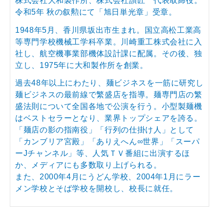
株式会社大和製作所、株式会社讃匠 代表取締役。
令和5年 秋の叙勲にて「旭日単光章」受章。
1948年5月、香川県坂出市生まれ。国立高松工業高
等専門学校機械工学科卒業。川崎重工株式会社に入
社し、航空機事業部機体設計課に配属。その後、独
立し、1975年に大和製作所を創業。
過去48年以上にわたり、麺ビジネスを一筋に研究し
麺ビジネスの最前線で繁盛店を指導。麺専門店の繁
盛法則について全国各地で公演を行う。小型製麺機
はベストセラーとなり、業界トップシェアを誇る。
「麺店の影の指南役」「行列の仕掛け人」として
「カンブリア宮殿」「ありえへん∞世界」「スーパ
ーJチャンネル」等、人気ＴＶ番組に出演するほ
か、メディアにも多数取り上げられる。
また、2000年4月にうどん学校、2004年1月にラー
メン学校とそば学校を開校し、校長に就任。