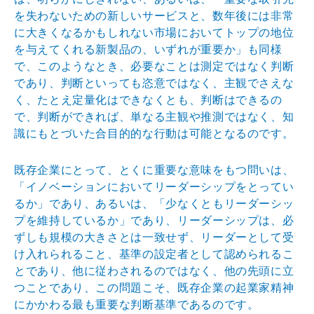
を失わないための新
しいサービスと、数年後には非常
に大きくなるかもしれな
い市場においてトップの地位
を与えてくれる新製品の、い
ずれが重要か」も同様
で、このようなとき、必要なことは
測定ではなく判断
であり、判断といっても恣意ではなく、
主観でさえな
く、たとえ定量化はできなくとも、判断はで
きるの
で、判断ができれば、単なる主観や推測ではなく、
知
識にもとづいた合目的的な行動は可能となるのです。
既存企業にとって、とくに重要な意味をもつ問いは、
「イ
ノベーションにおいてリーダーシップをとってい
るか」で
あり、あるいは、「少なくともリーダーシッ
プを維持して
いるか」であり、リーダーシップは、必
ずしも規模の大き
さとは一致せず、リーダーとして受
け入れられること、基
準の設定者として認められるこ
とであり、他に従わされる
のではなく、他の先頭に立
つことであり、この問題こそ、
既存企業の起業家精神
にかかわる最も重要な判断基準であ
るのです。