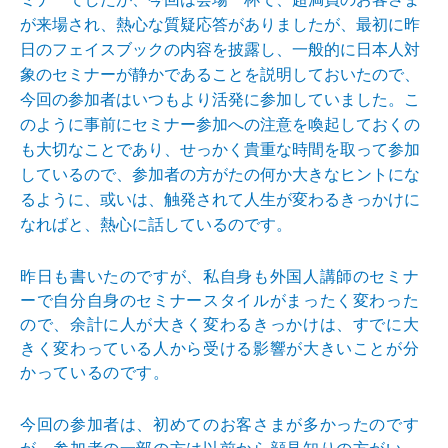
が来
場され、熱心な質疑応答がありましたが、最初に昨
日のフ
ェイスブックの内容を披露し、一般的に日本人対
象のセミ
ナーが静かであることを説明しておいたので、
今回の参加
者はいつもより活発に参加していました。こ
のように事前にセミナー参加への注意を喚起しておくの
も大切なことであり、せっかく貴重な時間を取って参加
し
ているので、参加者の方がたの何か大きなヒントにな
るよ
うに、或いは、触発されて人生が変わるきっかけに
なれば
と、熱心に話しているのです。
昨日も書いたのですが、私自身も外国人講師のセミナ
ーで
自分自身のセミナースタイルがまったく変わった
ので、余
計に人が大きく変わるきっかけは、すでに大
きく変わって
いる人から受ける影響が大きいことが分
かっているのです
。
今回の参加者は、初めてのお客さまが多かったのです