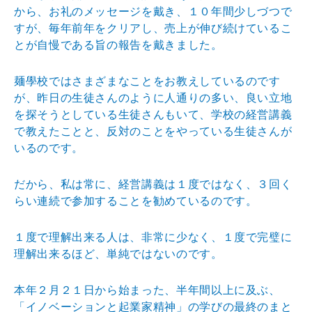
から
、お礼のメッセージを戴き、１０年間少しづつで
すが、毎
年前年をクリアし、売上が伸び続けているこ
とが自慢であ
る旨の報告を戴きました。
麺學校ではさまざまなことをお教えしているのです
が、昨
日の生徒さんのように人通りの多い、良い立地
を探そうと
している生徒さんもいて、学校の経営講義
で教えたことと
、反対のことをやっている生徒さんが
いるのです。
だから、私は常に、経営講義は１度ではなく、３回く
らい
連続で参加することを勧めているのです。
１度で理解出来る人は、非常に少なく、１度で完璧に
理解
出来るほど、単純ではないのです。
本年２月２１日から始まった、半年間以上に及ぶ、
「イノ
ベーションと起業家精神」の学びの最終のまと