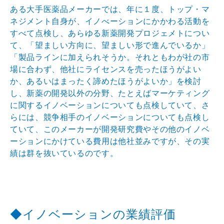
ある大手医薬品メーカーでは、年に１度、トップ・マ
ネジ
メント自身が、イノべーションにかかわる活動を
すべて点
検し、あらゆる新薬開発プロジェメトについ
て、「望まし
い方向に、望ましい形で進んでいるか」
「製品ラインに加
えられそうか。それともわが社の市
場に合わず、他社にラ
イセンスを売ったほうがよい
か、あるいはまったく諦めた
ほうがよいか」を検討
し、新薬の開発以外の分野、たとえ
ばマーケティング
に関するイノベーションについても点検
していて、さ
らには、競争相手のイノベーションについて
も点検し
ていて、このメーカーが開発研究費やその他のイ
ノベ
ーションにかけている費用は他社並みですが、その実
績は群を抜いているのです。
◆イノベーションの業績評価