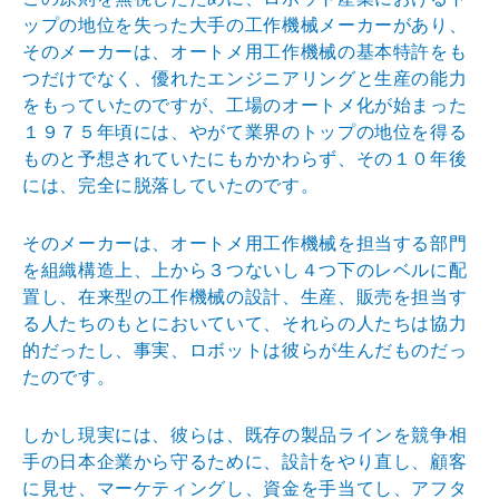
ップ
の地位を失った大手の工作機械メーカーがあり、
そのメー
カーは、オートメ用工作機械の基本特許をも
つだけでなく
、優れたエンジニアリングと生産の能力
をもっていたので
すが、工場のオートメ化が始まった
１９７５年頃には、や
がて業界のトップの地位を得る
ものと予想されていたにも
かかわらず、その１０年後
には、完全に脱落していたので
す。
そのメーカーは、オートメ用工作機械を担当する部門
を組
織構造上、上から３つないし４つ下のレベルに配
置し、在
来型の工作機械の設計、生産、販売を担当す
る人たちのも
とにおいていて、それらの人たちは協力
的だったし、事実
、ロボットは彼らが生んだものだっ
たのです。
しかし現実には、彼らは、既存の製品ラインを競争相
手の
日本企業から守るために、設計をやり直し、顧客
に見せ、
マーケティングし、資金を手当てし、アフタ