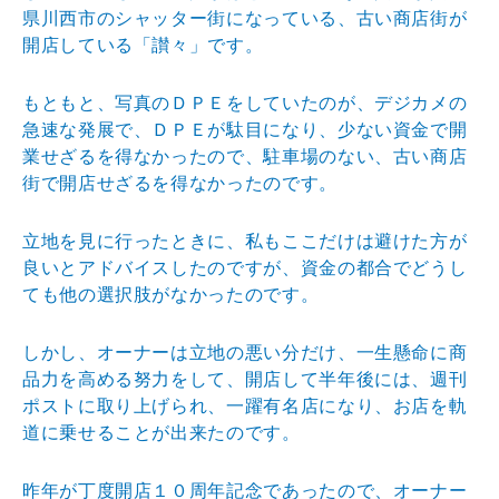
県川西市のシ
ャッター街になっている、古い商店街が
開店している「讃
々」です。
もともと、写真のＤＰＥをしていたのが、デジカメの
急速
な発展で、ＤＰＥが駄目になり、少ない資金で開
業せざる
を得なかったので、駐車場のない、古い商店
街で開店せざ
るを得なかったのです。
立地を見に行ったときに、私もここだけは避けた方が
良い
とアドバイスしたのですが、資金の都合でどうし
ても他の
選択肢がなかったのです。
しかし、オーナーは立地の悪い分だけ、一生懸命に商
品力
を高める努力をして、開店して半年後には、週刊
ポストに
取り上げられ、一躍有名店になり、お店を軌
道に乗せるこ
とが出来たのです。
昨年が丁度開店１０周年記念であったので、オーナー