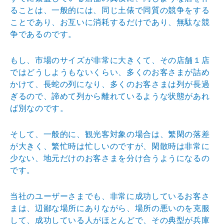
るこ
とは、一般的には、同じ土俵で同質の競争をする
ことであ
り、お互いに消耗するだけであり、無駄な競
争であるので
す。
もし、市場のサイズが非常に大きくて、その店舗１店
では
どうしようもないくらい、多くのお客さまが詰め
かけて、
長蛇の列になり、多くのお客さまは列が長過
ぎるので、諦
めて列から離れているような状態があれ
ば別なのです。
そして、一般的に、観光客対象の場合は、繁閑の落差
が大
きく、繁忙時は忙しいのですが、閑散時は非常に
少ない、
地元だけのお客さまを分け合うようになるの
です。
当社のユーザーさまでも、非常に成功しているお客さ
まは
、辺鄙な場所にありながら、場所の悪いのを克服
して、成
功している人がほとんどで、その典型が兵庫