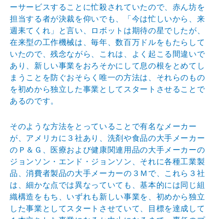
ーサービスす
ることに忙殺されていたので、赤ん坊を
担当する者が決裁
を仰いでも、「今は忙しいから、来
週耒てくれ」と言い、
ロボットは期待の星でしたが、
在来型の工作機械は、毎年
、数百万ドルをもたらして
いたので、残念ながら、これは
、よく起こる間違いで
あり、新しい事業をおろそかにして
息の根をとめてし
まうことを防ぐおそらく唯一の方法は、
それらのもの
を初めから独立した事業としてスタートさせ
ることで
あるのです。
そのような方法をとっていることで有名なメーカー
が、ア
メリカに３社あり、洗剤や食品の大手メーカー
のＰ＆Ｇ、
医療および健康関連用品の大手メーカーの
ジョンソン・エ
ンド・ジョンソン、それに各種工業製
品、消費者製品の大
手メーカーの３Ｍで、これら３社
は、細かな点では異なっ
ていても、基本的には同じ組
織構造をもち、いずれも新し
い事業を、初めから独立
した事業としてスタートさせてい
て、目標を達成して