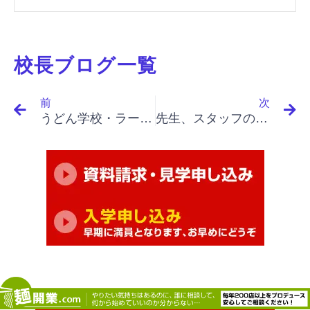
校長ブログ一覧
Prev
N
前
次
うどん学校・ラーメン学校・そば学校・パスタ学校で開業&成果アップ｜「イノベーションと起業家精神（最終）」「若手との会合、イノベーションの評価、個々のプロジェクトの評価」
先生、スタッフの皆さんはとてもフレンドリーで知識が豊富でした。