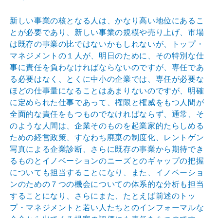
新しい事業の核となる人は、かなり高い地位にあるこ
とが
必要であり、新しい事業の規模や売り上げ、市場
は既存の
事業の比ではないかもしれないが、トップ・
マネジメント
の１人が、明日のために、その特別な仕
事に責任を負わな
ければならないのですが、専任であ
る必要はなく、とくに
中小の企業では、専任が必要な
ほどの仕事量になることは
あまりないのですが、明確
に定められた仕事であって、権
限と権威をもつ人間が
全面的な責任をもつものでなければ
ならず、通常、そ
のような人間は、企業そのものを起業家
的たらしめる
ための経営政策、すなわち廃棄の制度化、レ
ントゲン
写真による企業診断、さらに既存の事業から期待
でき
るものとイノベーションのニーズとのギャップの把握
についても担当することになり、また、イノベーショ
ンの
ための７つの機会についての体系的な分析も担当
すること
になり、さらにまた、たとえば前述のトッ
プ・マネジメン
トと若い人たちとのインフォーマルな