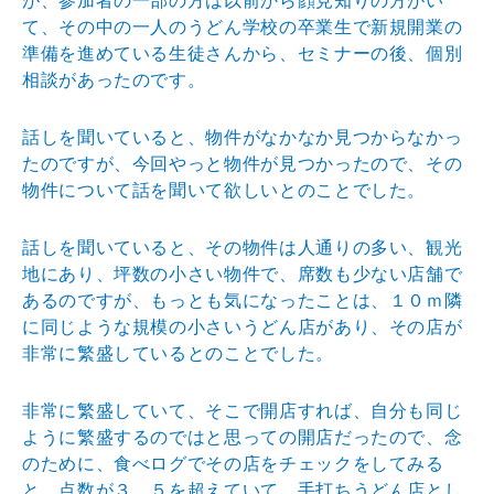
が、
参加者の一部の方は以前から顔見知りの方がい
て、その中
の一人のうどん学校の卒業生で新規開業の
準備を進めてい
る生徒さんから、セミナーの後、個別
相談があったのです
。
話しを聞いていると、物件がなかなか見つからなかっ
たの
ですが、今回やっと物件が見つかったので、その
物件につ
いて話を聞いて欲しいとのことでした。
話しを聞いていると、その物件は人通りの多い、観光
地に
あり、坪数の小さい物件で、席数も少ない店舗で
あるので
すが、もっとも気になったことは、１０ｍ隣
に同じような
規模の小さいうどん店があり、その店が
非常に繁盛してい
るとのことでした。
非常に繁盛していて、そこで開店すれば、自分も同じ
よう
に繁盛するのではと思っての開店だったので、念
のために
、食べログでその店をチェックをしてみる
と、点数が３．
５を超えていて、手打ちうどん店とし