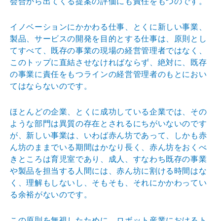
会合から出てくる提
案の評価にも責任をもつのです。
イノベーションにかかわる仕事、とくに新しい事業、
製品
、サービスの開発を目的とする仕事は、原則とし
てすべて
、既存の事業の現場の経営管理者ではなく、
このトップに
直結させなければならず、絶対に、既存
の事業に責任をも
つラインの経営管理者のもとにおい
てはならないのです。
ほとんどの企業、とくに成功している企業では、その
よう
な部門は異質の存在とされるにちがいないのです
が、新し
い事業は、いわば赤ん坊であって、しかも赤
ん坊のままで
いる期間はかなり長く、赤ん坊をおくべ
きところは育児室
であり、成人、すなわち既存の事業
や製品を担当する人間
には、赤ん坊に割ける時間はな
く、理解もしないし、そも
そも、それにかかわってい
る余裕がないのです。
この原則を無視したために、ロボット産業におけるト