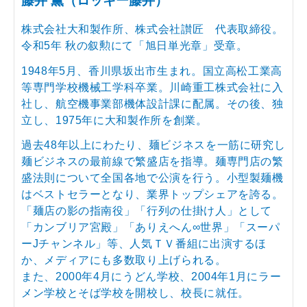
藤井 薫（ロッキー藤井）
株式会社大和製作所、株式会社讃匠 代表取締役。
令和5年 秋の叙勲にて「旭日単光章」受章。
1948年5月、香川県坂出市生まれ。国立高松工業高
等専門学校機械工学科卒業。川崎重工株式会社に入
社し、航空機事業部機体設計課に配属。その後、独
立し、1975年に大和製作所を創業。
過去48年以上にわたり、麺ビジネスを一筋に研究し
麺ビジネスの最前線で繁盛店を指導。麺専門店の繁
盛法則について全国各地で公演を行う。小型製麺機
はベストセラーとなり、業界トップシェアを誇る。
「麺店の影の指南役」「行列の仕掛け人」として
「カンブリア宮殿」「ありえへん∞世界」「スーパ
ーJチャンネル」等、人気ＴＶ番組に出演するほ
か、メディアにも多数取り上げられる。
また、2000年4月にうどん学校、2004年1月にラー
メン学校とそば学校を開校し、校長に就任。