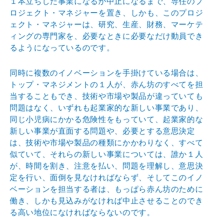
１本立ちした事業になるか中止になる
まで、専任のプ
ロジェクト・マネジャーを置き、しかも、
このプロジ
ェクト・マネジャーは、研究、生産、財務、マ
ーケテ
ィングの専門家を、必要なときに必要なだけ動員で
き
るようになっているのです。
同時に複数のイノベーションを手掛けている場合は、
トッ
プ・マネジメントの１人が、赤ん坊のすべてを担
当するこ
ともでき、技術や市場や製品が違っていても
問題はなく、
いずれも起業家的な新しい事業であり、
同じ小児病にかか
る危険性をもっていて、起業家的な
新しい事業が直面する
問題や、必要とする意思決定
は、技術や市場や製品の種類
にかかわりなく、すべて
似ていて、それらの新しい事業に
ついては、誰か１人
が、時間を割き、注意を払い、問題を
理解し、意思決
定を行い、面倒を見なければならず、そし
てこのイノ
ベーションを担当する者は、もっぱら赤ん坊の
ために
働き、しかも見込みがなければ中止させることので
き
る高い地位になければならないのです。