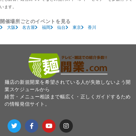
います。
開催場所ごとのイベントを見る
大阪
名古屋
福岡
仙台
東京
香川
麺店の新規開業を希望されている人が失敗しないよう開
業スケジュールから
経営・メニュー相談まで幅広く・正しくガイドするため
の情報発信サイト。
T
F
Y
I
w
a
o
n
i
c
u
s