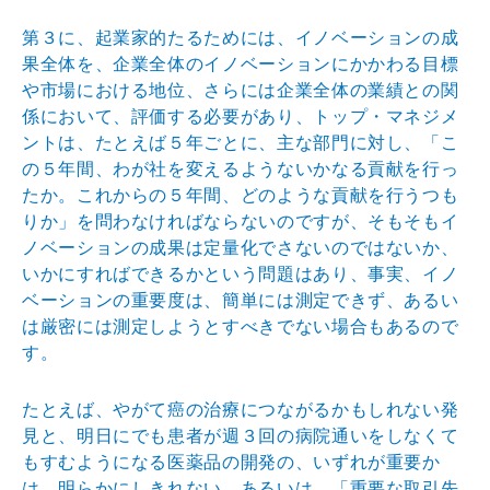
第３に、起業家的たるためには、イノベーションの成
果全
体を、企業全体のイノベーションにかかわる目標
や市場に
おける地位、さらには企業全体の業績との関
係において、
評価する必要があり、トップ・マネジメ
ントは、たとえば
５年ごとに、主な部門に対し、「こ
の５年間、わが社を変
えるようないかなる貢献を行っ
たか。これからの５年間、
どのような貢献を行うつも
りか」を問わなければならない
のですが、そもそもイ
ノベーションの成果は定量化でさな
いのではないか、
いかにすればできるかという問題はあり
、事実、イノ
ベーションの重要度は、簡単には測定できず
、あるい
は厳密には測定しようとすべきでない場合もある
ので
す。
たとえば、やがて癌の治療につながるかもしれない発
見と
、明日にでも患者が週３回の病院通いをしなくて
もすむよ
うになる医薬品の開発の、いずれが重要か
は、明らかにし
きれない、あるいは、「重要な取引先