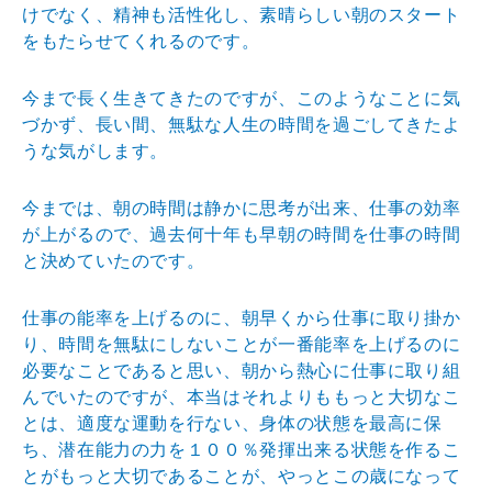
けで
なく、精神も活性化し、素晴らしい朝のスタート
をもたら
せてくれるのです。
今まで長く生きてきたのですが、このようなことに気
づか
ず、長い間、無駄な人生の時間を過ごしてきたよ
うな気が
します。
今までは、朝の時間は静かに思考が出来、仕事の効率
が上
がるので、過去何十年も早朝の時間を仕事の時間
と決めて
いたのです。
仕事の能率を上げるのに、朝早くから仕事に取り掛か
り、
時間を無駄にしないことが一番能率を上げるのに
必要なこ
とであると思い、朝から熱心に仕事に取り組
んでいたので
すが、本当はそれよりももっと大切なこ
とは、適度な運動
を行ない、身体の状態を最高に保
ち、潜在能力の力を１０
０％発揮出来る状態を作るこ
とがもっと大切であることが
、やっとこの歳になって