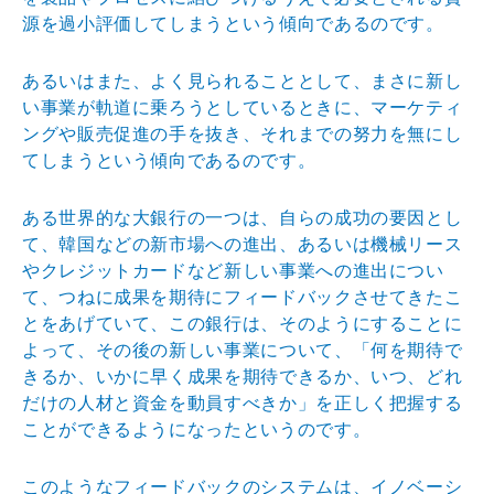
源を過小評価してしまうと
いう傾向であるのです。
あるいはまた、よく見られることとして、まさに新し
い事
業が軌道に乗ろうとしているときに、マーケティ
ングや販
売促進の手を抜き、それまでの努力を無にし
てしまうとい
う傾向であるのです。
ある世界的な大銀行の一つは、自らの成功の要因とし
て、
韓国などの新市場への進出、あるいは機械リース
やクレジ
ットカードなど新しい事業への進出につい
て、つねに成果
を期待にフィードバックさせてきたこ
とをあげていて、こ
の銀行は、そのようにすることに
よって、その後の新しい
事業について、「何を期待で
きるか、いかに早く成果を期
待できるか、いつ、どれ
だけの人材と資金を動員すべきか
」を正しく把握する
ことができるようになったというので
す。
このようなフィードバックのシステムは、イノベーシ