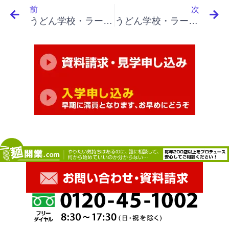
前
次
うどん学校・ラーメン学校・そば学校・パスタ学校で開業&成果アップ｜「イノベーションと起業家精神（最終）」「起業家としての計画、起業家精神のためのいくつかの具体的方策、機会についての報告と会議、成功の秘訣の報告」
うどん学校・ラーメン学校・そば学校・パスタ学校で開業&成果アップ｜「イノベーションと起業家精神（最終）」「イノベーションの定期点検、イノベーションの業績評価、起業家精神のための組織構造、既存のものからの分離、担当トップヘの直結」