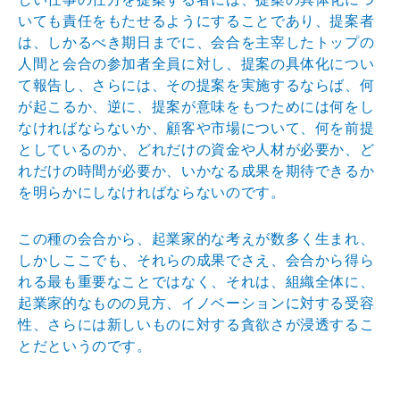
いても責任をもた
せるようにすることであり、提案者
は、しかるべき期日ま
でに、会合を主宰したトップの
人間と会合の参加者全員に
対し、提案の具体化につい
て報告し、さらには、その提案
を実施するならば、何
が起こるか、逆に、提案が意味をも
つためには何をし
なければならないか、顧客や市場につい
て、何を前提
としているのか、どれだけの資金や人材が必
要か、ど
れだけの時間が必要か、いかなる成果を期待でき
るか
を明らかにしなければならないのです。
この種の会合から、起業家的な考えが数多く生まれ、
しか
しここでも、それらの成果でさえ、会合から得ら
れる最も
重要なことではなく、それは、組織全体に、
起業家的なも
のの見方、イノベーションに対する受容
性、さらには新し
いものに対する貪欲さが浸透するこ
とだというのです。