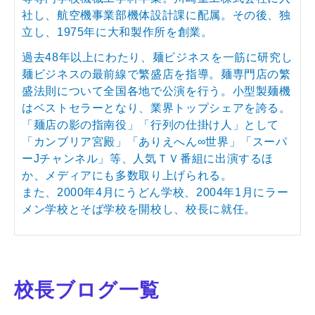
社し、航空機事業部機体設計課に配属。その後、独
立し、1975年に大和製作所を創業。
過去48年以上にわたり、麺ビジネスを一筋に研究し
麺ビジネスの最前線で繁盛店を指導。麺専門店の繁
盛法則について全国各地で公演を行う。小型製麺機
はベストセラーとなり、業界トップシェアを誇る。
「麺店の影の指南役」「行列の仕掛け人」として
「カンブリア宮殿」「ありえへん∞世界」「スーパ
ーJチャンネル」等、人気ＴＶ番組に出演するほ
か、メディアにも多数取り上げられる。
また、2000年4月にうどん学校、2004年1月にラー
メン学校とそば学校を開校し、校長に就任。
校長ブログ一覧
Prev
N