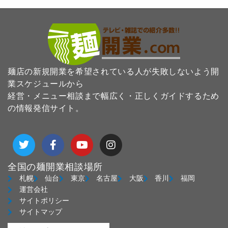
麺店の新規開業を希望されている人が失敗しないよう開
業スケジュールから
経営・メニュー相談まで幅広く・正しくガイドするため
の情報発信サイト。
T
F
Y
I
w
a
o
n
i
c
u
s
t
e
t
t
全国の麺開業相談場所
t
b
u
a
札幌
仙台
東京
名古屋
大阪
香川
福岡
e
o
b
g
運営会社
r
o
e
r
サイトポリシー
k
a
サイトマップ
-
m
f