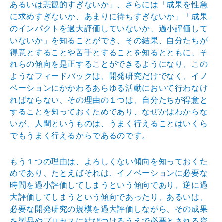
ある
いは悲観的すぎないか」、さらには「成果を性急
に求めす
ぎないか、あまりに待ちすぎないか」「成果
のインパクト
を過大評価していないか、過小評価して
いないか」を知る
ことができ、その結果、自分たちが
得意とすることや苦手
とすることを知るとともに、そ
れらの傾向を是正すること
ができるようになり、この
ようなフィードバックは、開発
研究だけでなく、イノ
ベーションにかかわるあらゆる活動
において行わなけ
ればならない、その理由の１つは、自分
たちが得意と
することを知っておくためであり、なぜかは
わからな
いが、人間というものは、うまく行えることはい
くら
でもうまく行えるからであるのです。
もう１つの理由は、よろしくない傾向を知っておくた
めで
あり、たとえばそれは、イノベーションに必要な
時間を過
小評価してしまうという傾向であり、逆に過
大評価してし
まうという傾向であったり、あるいは、
必要な開発研究の
規模を過大評価しながら、その成果
を製品やプロセスに結
びつけるうえで必要とされる資