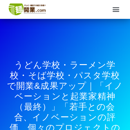
内
メ
容
ニ
を
ュ
ス
ー
キ
ッ
プ
うどん学校・ラーメン学
校・そば学校・パスタ学校
で開業&成果アップ｜「イノ
ベーションと起業家精神
（最終）」「若手との会
合、イノベーションの評
価、個々のプロジェクトの