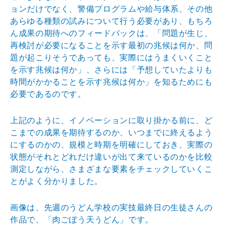
ョン
だけでなく、警備プログラムや給与体系、その他
あらゆる
種類の試みについて行う必要があり、もちろ
ん成果の期待
へのフィードバックは、「問題が生じ、
再検討が必要にな
ることを示す最初の兆候は何か、問
題が起こりそうであっ
ても、実際にはうまくいくこと
を示す兆候は何か」、さら
には「予想していたよりも
時間がかかることを示す兆候は
何か」を知るためにも
必要であるのです。
上記のように、イノベーションに取り掛かる前に、ど
こま
での成果を期待するのか、いつまでに終えるよう
にするの
かの、規模と時期を明確にしておき、実際の
状態がそれと
どれだけ違いが出て来ているのかを比較
測定しながら、さ
まざまな要素をチェックしていくこ
とがよく分かりました
。
画像は、先週のうどん学校の実技最終日の生徒さんの
作品
で、「肉ごぼう天うどん」です。