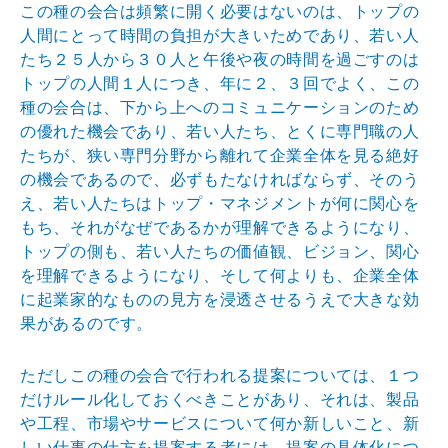
この種の会合は頻繁に開く必要はないのは、トップの
人間
にとって時間の負担が大きいためであり、若い人
たち２５
人から３０人と午後や夜の時間を過ごすのは
トップの人間
１人につき、年に２、３回でよく、この
種の会合は、下か
ら上へのコミュニケーションのため
の優れた機会であり、
若い人たち、とくに専門職の人
たちが、狭い専門分野から
離れて企業全体を見る絶好
の機会であるので、必ずもたな
ければならず、そのう
え、若い人たちはトップ・マネジメ
ントが何に関心を
もち、それがなぜであるかが理解できる
ようになり、
トップの側も、若い人たちの価値観、ビジョ
ン、関心
を理解できるようになり、そして何よりも、企業
全体
に起業家的なものの見方を浸透させるうえで大きな効
果があるのです。
ただしこの種の会合で行われる提案については、１つ
だけ
ルール化しておくべきことがあり、それは、製品
や工程、
市場やサービスについて何か新しいこと、新
しい仕事の仕
方を提案する者には、提案の具体化につ