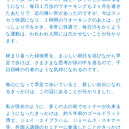
うになり
、毎日１万歩のウオーキングも２ヶ月を過ぎ
たあたりで、
足の痛い所があったのですが、今はスッ
カリ快調になり、
１時間のウオーキングのあとは、び
っしょり汗をかき、非
常に快適で、毎日汗をかくよう
な運動は、われわれ人間に
は欠かせないことが分かり
ます。
静まり返った緑地帯を、まぶしい朝日を浴びながら早
足で
歩けば、さまざまな思考が頭の中を巡るので、千
日回峰の
行者のような気持になれるのです。
無心になって早足で歩いていると、新しい自分になれ
るき
っかけは、この辺にあることが分かりました。
私が現在のように、多くの人の前でセミナーが出来る
よう
になったきっかけは、約５年前のゴールドラット
博士、ジ
ェイ・エイブラハム、ジェームス・スキナー
等、外国人講
師のセミナーに参加したことがきっかけ