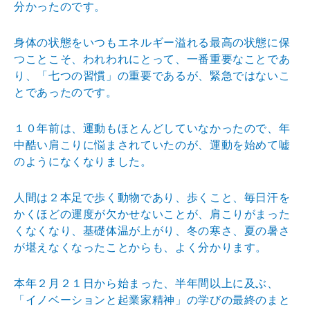
分かったのです。
身体の状態をいつもエネルギー溢れる最高の状態に保
つこ
とこそ、われわれにとって、一番重要なことであ
り、「七
つの習慣」の重要であるが、緊急ではないこ
とであったの
です。
１０年前は、運動もほとんどしていなかったので、年
中酷
い肩こりに悩まされていたのが、運動を始めて嘘
のように
なくなりました。
人間は２本足で歩く動物であり、歩くこと、毎日汗を
かく
ほどの運度が欠かせないことが、肩こりがまった
くなくな
り、基礎体温が上がり、冬の寒さ、夏の暑さ
が堪えなくな
ったことからも、よく分かります。
本年２月２１日から始まった、半年間以上に及ぶ、
「イノ
ベーションと起業家精神」の学びの最終のまと