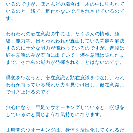
いる
のですが、ほとんどの場合は、木の中に埋もれて
いるのと
一緒で、気付かないで埋もれさせているので
す。
われわれの潜在意識の中には、たくさんの情報、経
験、能
力等、日々われわれが直面している問題を解決
するのに十
分な能力が備わっているのですが、普段は
顕在意識のみが
表面に出ていて、潜在意識は隠れたま
まで、それらの能力
が発揮されることはないのです。
瞑想を行なうと、潜在意識と顕在意識をつなげ、われ
われ
が持っている隠れた力を見つけ出し、健在意識ま
で引き上
げるのです。
無心になり、早足でウオーキングしていると、瞑想を
して
いるのと同じような気持ちになります。
１時間のウオーキングは、身体を活性化してくれるだ