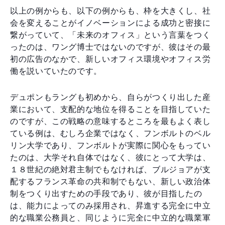
以上の例からも、以下の例からも、枠を大きくし、社
会を変えることがイノベーションによる成功と密接に
繋がっていて、「未来のオフィス」という言葉をつく
ったのは、ワング博士ではないのですが、彼はその最
初の広告のなかで、新しいオフィス環境やオフィス労
働を説いていたのです。
デュポンもラングも初めから、自らがつくり出した産
業において、支配的な地位を得ることを目指していた
のですが、この戦略の意味するところを最もよく表し
ている例は、むしろ企業ではなく、フンボルトのベル
リン大学であり、フンボルトが実際に関心をもってい
たのは、大学それ自体ではなく、彼にとって大学は、
１８世紀の絶対君主制でもなければ、ブルジョアが支
配するフランス革命の共和制でもない、新しい政治体
制をつくり出すための手段であり、彼が目指したの
は、能力によってのみ採用され、昇進する完全に中立
的な職業公務員と、同じように完全に中立的な職業軍