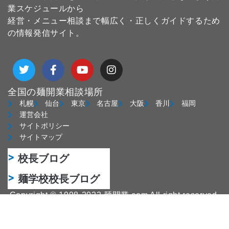
業スケジュールから
経営・メニュー相談まで幅広く・正しくガイドするため
の情報発信サイト。
T
F
Y
I
w
a
o
n
i
c
u
s
t
e
t
t
全国の麺開業相談場所
t
b
u
a
札幌
仙台
東京
名古屋
大阪
香川
福岡
e
o
b
g
運営会社
r
o
e
r
サイトポリシー
k
a
サイトマップ
-
m
f
校長ブログ
麺学校校長ブログ
Copyright © 1998-2022 麺開業.com All right reserved.