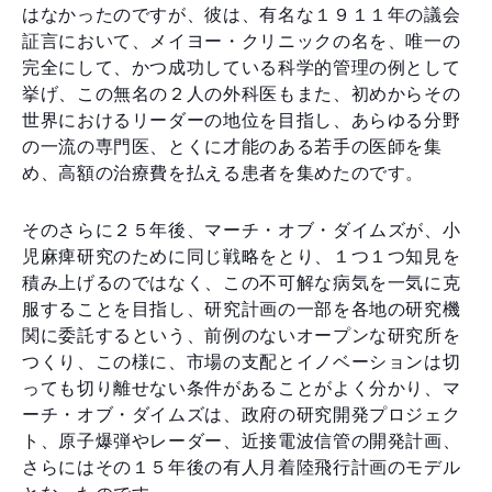
はなかったのですが、彼は、有名な１９１１年の議会
証言において、メイヨー・クリニックの名を、唯一の
完全にして、かつ成功している科学的管理の例として
挙げ、この無名の２人の外科医もまた、初めからその
世界におけるリーダーの地位を目指し、あらゆる分野
の一流の専門医、とくに才能のある若手の医師を集
め、高額の治療費を払える患者を集めたのです。
そのさらに２５年後、マーチ・オブ・ダイムズが、小
児麻痺研究のために同じ戦略をとり、１つ１つ知見を
積み上げるのではなく、この不可解な病気を一気に克
服することを目指し、研究計画の一部を各地の研究機
関に委託するという、前例のないオープンな研究所を
つくり、この様に、市場の支配とイノベーションは切
っても切り離せない条件があることがよく分かり、マ
ーチ・オブ・ダイムズは、政府の研究開発プロジェク
ト、原子爆弾やレーダー、近接電波信管の開発計画、
さらにはその１５年後の有人月着陸飛行計画のモデル