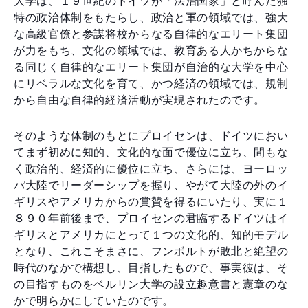
大学は、１９世紀のドイツが「法治国家」と呼んだ独
特の政治体制をもたらし、政治と軍の領域では、強大
な高級官僚と参謀将校からなる自律的なエリート集団
が力をもち、文化の領域では、教育ある人かちからな
る同じく自律的なエリート集団が自治的な大学を中心
にリベラルな文化を育て、かつ経済の領域では、規制
から自由な自律的経済活動が実現されたのです。
そのような体制のもとにプロイセンは、ドイツにおい
てまず初めに知的、文化的な面で優位に立ち、間もな
く政治的、経済的に優位に立ち、さらには、ヨーロッ
パ大陸でリーダーシップを握り、やがて大陸の外のイ
ギリスやアメリカからの賞賛を得るにいたり、実に１
８９０年前後まで、プロイセンの君臨するドイツはイ
ギリスとアメリカにとって１つの文化的、知的モデル
となり、これこそまさに、フンボルトが敗北と絶望の
時代のなかで構想し、目指したもので、事実彼は、そ
の目指すものをベルリン大学の設立趣意書と憲章のな
かで明らかにしていたのです。