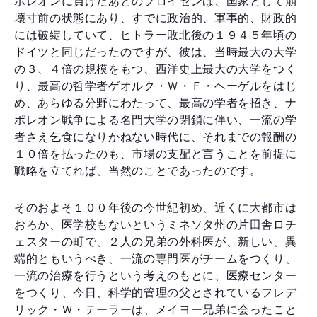
ポレオンに負けたあとのプロイセンは、国家として崩
壊寸前の状態にあり、すでに政治的、軍事的、財政的
には破綻していて、ヒトラー敗北後の１９４５年頃の
ドイツと同じだったのですが、彼は、当時最大の大学
の３、４倍の規模をもつ、西洋史上最大の大学をつく
り、最高の哲学者ゲオルク・Ｗ・Ｆ・ヘーゲルをはじ
め、あらゆる分野にわたって、最高の学者を招き、ナ
ポレオン戦争による名門大学の閉鎖に伴い、一流の学
者さえ乞食になりかねない時代に、それまでの報酬の
１０倍を払ったのも、市場の支配と言うことを前提に
戦略を立てれば、当然のことであったのです。
そのおよそ１００年後の今世紀初め、近くに大都市は
おろか、医学校もないというミネソタ州の片田舎ロチ
ェスターの町で、２人の兄弟の外科医が、新しい、異
端的ともいうべき、一流の専門医がチームをつくり、
一流の治療を行うという考えのもとに、医療センター
をつくり、今日、科学的管理の父とされているフレデ
リック・Ｗ・テーラーは、メイヨー兄弟に会ったこと