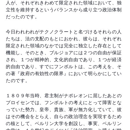
人が、それぞれきわめて限定された領域において、独
立性を維持するというバランスから成り立つ政治体制
だったのです。
今日われわれがテクノクラートと名づけるそれらの人
たちは、法の支配のもとにおかれ、彼らは、それぞれ
限定された領域のなかでは完全に独立した存在として
機能し、そのとき、ブルジョアには２つの自由が保証
され、１つが精神的、文化的自由であり、１つが経済
的自由であり、すでにフンボルトは、この考えを、そ
の著『政府の有効性の限界』において明らかにしてい
たのです。
１８０９年当時、君主制がナポレオンに屈したあとの
プロイセンでは、フンボルトの考えにとって障害とな
っていた勢力、皇帝、貴族、軍が無力化していて、彼
はその機会をとらえ、自らの政治理念を実現するため
の核として、ベルリン大学を創設し、事実、ベルリン