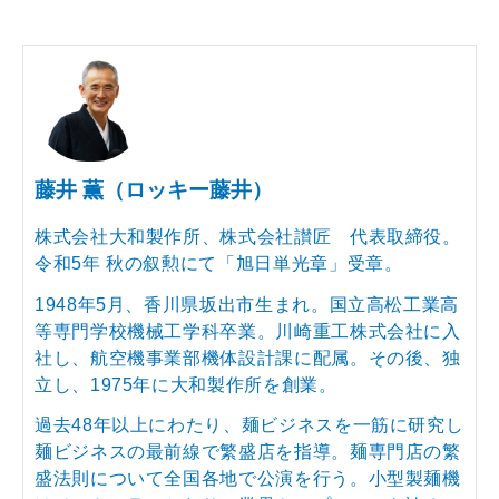
藤井 薫（ロッキー藤井）
株式会社大和製作所、株式会社讃匠 代表取締役。
令和5年 秋の叙勲にて「旭日単光章」受章。
1948年5月、香川県坂出市生まれ。国立高松工業高
等専門学校機械工学科卒業。川崎重工株式会社に入
社し、航空機事業部機体設計課に配属。その後、独
立し、1975年に大和製作所を創業。
過去48年以上にわたり、麺ビジネスを一筋に研究し
麺ビジネスの最前線で繁盛店を指導。麺専門店の繁
盛法則について全国各地で公演を行う。小型製麺機