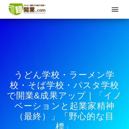
内
メ
容
ニ
を
ュ
ス
ー
キ
ッ
プ
うどん学校・ラーメン学
校・そば学校・パスタ学校
で開業&成果アップ｜「イノ
ベーションと起業家精神
（最終）」「野心的な目
標」