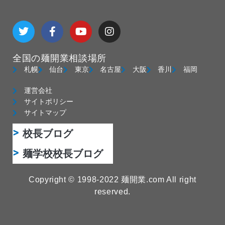
T
F
Y
I
w
a
o
n
i
c
u
s
t
e
t
t
全国の麺開業相談場所
t
b
u
a
e
o
b
g
札幌
仙台
東京
名古屋
大阪
香川
福岡
r
o
e
r
k
a
運営会社
-
m
サイトポリシー
f
サイトマップ
校長ブログ
麺学校校長ブログ
Copyright © 1998-2022 麺開業.com All right
reserved.