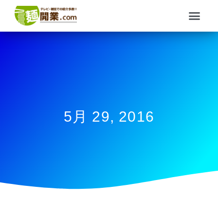
内
メ
容
ニ
を
ュ
ス
ー
キ
ッ
プ
5月 29, 2016