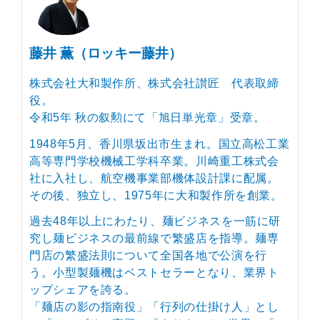
藤井 薫（ロッキー藤井）
株式会社大和製作所、株式会社讃匠 代表取締
役。
令和5年 秋の叙勲にて「旭日単光章」受章。
1948年5月、香川県坂出市生まれ。国立高松工業
高等専門学校機械工学科卒業。川崎重工株式会
社に入社し、航空機事業部機体設計課に配属。
その後、独立し、1975年に大和製作所を創業。
過去48年以上にわたり、麺ビジネスを一筋に研
究し麺ビジネスの最前線で繁盛店を指導。麺専
門店の繁盛法則について全国各地で公演を行
う。小型製麺機はベストセラーとなり、業界ト
ップシェアを誇る。
「麺店の影の指南役」「行列の仕掛け人」とし