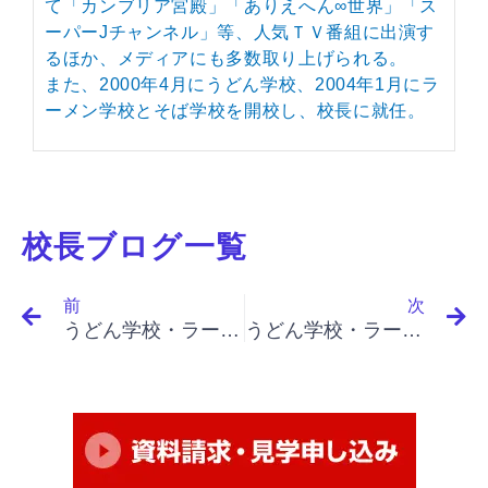
て「カンブリア宮殿」「ありえへん∞世界」「ス
ーパーJチャンネル」等、人気ＴＶ番組に出演す
るほか、メディアにも多数取り上げられる。
また、2000年4月にうどん学校、2004年1月にラ
ーメン学校とそば学校を開校し、校長に就任。
校長ブログ一覧
Prev
N
前
次
うどん学校・ラーメン学校・そば学校・パスタ学校で開業&成果アップ｜「イノベーションと起業家精神（最終）」「イノベーションの原理、体系としてのイノベーション、その騎士道」
うどん学校・ラーメン学校・そば学校・パスタ学校で開業&成果アップ｜ 「イノベーションと起業家精神（最終）」「なすべきでないこと、イノベーションを成功させるための３つの条件」