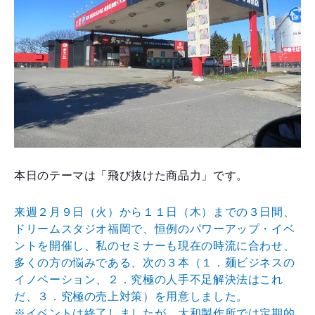
本日のテーマは「飛び抜けた商品力」です。
来週２月９日（火）から１１日（木）までの３日間、
ドリ
ームスタジオ福岡で、恒例のパワーアップ・イベ
ントを開
催し、私のセミナーも現在の時流に合わせ、
多くの方の悩
みである、次の３本（１．麺ビジネスの
イノベーション、
２．究極の人手不足解決法はこれ
だ、３．究極の売上対策
）を用意しました。
※イベントは終了しましたが、大和製作所では定期的