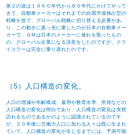
第２の波は１９６０年代から８０年代にかけてやって
きて
、自動車メーカーはそれまでの自国市場独占型の
戦略を捨
て、グローバル戦略に切り替える必要があ
り、この動きに
真っ先に乗じたのが日本の自動車メー
カーで、ＧＭは日本
のメーカーに後れを取ったもの
の、グローバル企業になる
決意をしたのですが、クラ
イスラーは完全に乗り遅れたの
です。
（5）人口構造の変化。
人口の増減や年齢構成、雇用や教育水準、所得などの
人口
構造の変化は明白であり、人口構造の変化は突然
訪れるも
のであるかのように認識されているのです
が、２０年後に
労働力人口に加わる人々は既に生まれ
ていて、人口構造の
変化が生じるまでには、予測可能