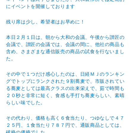
に
イベントを開催しております
残り席は少し、希望者はお早めに！
本日２月１日は、朝から大和の会議、午後から讃匠の
会議
で、讃匠の会議では、会議の間に、他社の商品も
含め、さ
まざまな通信販売の商品の試食を行ないまし
た。
その中で１つだけ感心したのは、日経ＭＪのランキン
グで
トップにランクされた９割蕎麦で、市販されてい
る蕎麦と
しては最高クラスの出来栄えで、茹で時間も
２０秒と非常
に短く、食感も手打ち蕎麦らしい、素晴
らしい味でした。
その代わり、価格も高く６食当たり、つゆなしで４７
２５
円、１食当たり７８７円で、通販商品としては、
破格の価
格でした。