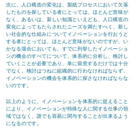
次に、人口構造の変化は、製紙プロセスにおいて欠落
した
ものを探している者にとっては、ほとんど意味が
なく、あ
るいは、新しい知識といえども、人口構造の
変化によって
もたらされたニーズを満たすべく、新し
い社会的な仕組み
についてイノベーションを行おうと
する者にとっては、ほ
とんど意味がないのですが、い
かなる場合においても、す
でに列挙したイノベーショ
ンの機会のすべてについて、体
系的に分析し、検討し
ていくことが必要であり、単に留意
するだけでは十分
でなく、検討はつねに組織的に行わなけ
ればならず、
イノベーションの機会を体系的に探さなけれ
ばならな
いのです。
以上のように、イノベーションを体系的に捉えること
によ
り、イノベーションが特殊な人に関する仕事の領
域ではな
く、誰でも容易に関与することが出来るよう
になるのです
。