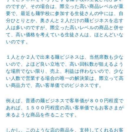
のですが
、その場合は、際立った高い商品レベルが重
要で、最近も
麺学校に参加する生徒さんの中には、自
分ひとりとか、奥
さんと２人だけの麺ビジネスを志す
人は多いのですが、際
立った高いレベルの商品と併せ
て、高い価格を考えている
生徒さんは、ほとんどいな
いのです。
１人とか２人で出来る麺ビジネスは、当然席数も少な
いの
で、よほど良い立地で、高い回転数が狙えるよう
な場所で
ない限り、売上、利益は伴わないので、少な
い人数で営業
する場合の唯一の解決策は、際立って高
い商品力で、高い
客単価でのビジネスです。
例えば、普通の麺ビジネスで客単価が８００円程度で
あれ
ば、１５００円程度の高い客単価でもお客さまが
来るよう
な商品を作ることです。
しかし、このような店の商品を、支持してくれるお客