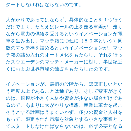
ター
トしなければならないのです。
大がかりであってはならず、具体的なことを１つ行う
だけ
でよく、たとえばレールの上を走る車両が、走り
ながら電
力の供給を受けるというイノベーションが電
車を生み出し
、マッチ箱につねに（５０本という）同
数のマッチ棒を詰
めるというイノベーションが、マッ
チ箱の詰め入れのオー
トメ化をもたらし、それを行っ
たスウエーデンのマッチ・
メーカーに対し、半世紀近
くにおよぶ世界市場の独占をも
たらしたのです。
イノベーションが、最初の段階から、ほぼ正しいとい
う程
度以上であることは稀であり、そして変更がきく
のは、規
模が小さく人材や資金が少ない場合だけであ
るので、あま
りに大がかりな構想、産業に革命を起こ
そうとする計画は
うまくいかず、多少の資金と人材を
もって、限定された市
場を対象とする小さな事業とし
てスタートしなければなら
ないのは、必ず必要となる