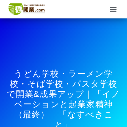
内
メ
容
ニ
を
ュ
ス
ー
キ
ッ
プ
うどん学校・ラーメン学
校・そば学校・パスタ学校
で開業&成果アップ｜「イノ
ベーションと起業家精神
（最終）」「なすべきこ
と」