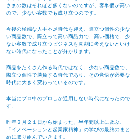
さま
の数はそれほど多くないのですが、客単価が高い
ので、少
ない客数でも成り立つのです。
今後の極端な人手不足時代を迎え、際立つ個性の少な
い商
品数で、際立って高い商品力で、高い価格で、少
ない客数
で成り立つビジネスを真剣に考えないといけ
ない時代にな
ったことが分かります。
商品をたくさん作る時代ではなく、少ない商品数で、
際立
つ個性で勝負する時代であり、その覚悟が必要な
時代に大
きく変わっているのです。
本当にプロ中のプロしか通用しない時代になったので
す。
昨年２月２１日から始まった、半年間以上に及ぶ、
「イノ
ベーションと起業家精神」の学びの最終のまと
めに取り組
んでいきます。