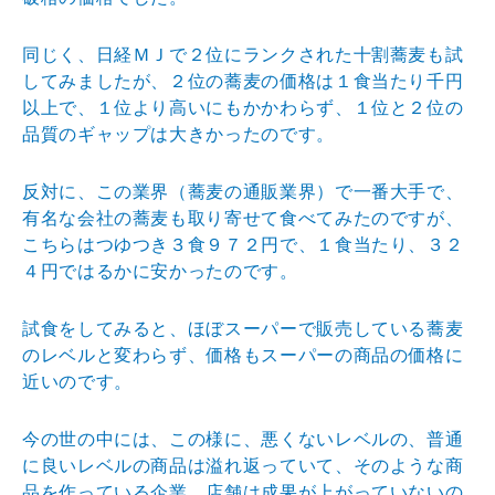
同じく、日経ＭＪで２位にランクされた十割蕎麦も試
して
みましたが、２位の蕎麦の価格は１食当たり千円
以上で、
１位より高いにもかかわらず、１位と２位の
品質のギャッ
プは大きかったのです。
反対に、この業界（蕎麦の通販業界）で一番大手で、
有名
な会社の蕎麦も取り寄せて食べてみたのですが、
こちらは
つゆつき３食９７２円で、１食当たり、３２
４円ではるか
に安かったのです。
試食をしてみると、ほぼスーパーで販売している蕎麦
のレ
ベルと変わらず、価格もスーパーの商品の価格に
近いので
す。
今の世の中には、この様に、悪くないレベルの、普通
に良
いレベルの商品は溢れ返っていて、そのような商
品を作っ
ている企業、店舗は成果が上がっていないの