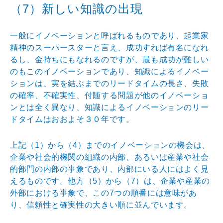
（7）新しい知識の出現
一般にイノベーションと呼ばれるものであり、起業家
精神
のスーパースターと言え、成功すれば有名になれ
るし、金
持ちにもなれるのですが、最も成功が難しい
のもこのイノ
ベーションであり、知識によるイノベー
ションは、実を結
ぶまでのリードタイムの長さ、失敗
の確率、不確実性、付
随する問題が他のイノベーショ
ンとは全く異なり、知識に
よるイノベーションのリー
ドタイムはおおよそ３０年です
。
上記（1）から（4）までのイノベーションの機会は、
企
業や社会的機関の組織の内部、あるいは産業や社会
的部門
の内部の事象であり、内部にいる人にはよく見
えるもので
す。他方（5）から（7）は、企業や産業の
外部における
事象で、この7つの順番には意味があ
り、信頼性と確実性
の大きい順に並んでいます。