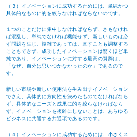
（３）イノベーションに成功するためには、単純かつ
具体
的なものに的を絞らなければならないのです。
１つのことだけに集中しなければならず、さもなけれ
ば混
乱し、単純でなければ機能せず、新しいものは必
ず問題を
生じ、複雑であっては、直すことも調整する
こともできず
、成功したイノベーションは驚くほど単
純であり、イノベ
ーションに対する最高の賛辞は、
「なぜ、自分は思いつか
なかったのか」であるので
す。
新しい市場や新しい使用法を生み出すイノベーション
でさ
え、具体的に方向性を決めたものでなければなら
ず、具体
的なニーズと成果に的を絞らなければなら
ず、イノベーシ
ョンを複雑にしないことは、あらゆる
ビジネスに共通する
共通項であるのです。
（４）イノベーションに成功するためには、小さくス