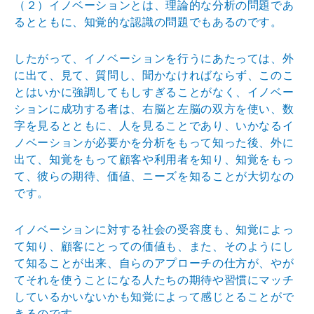
（２）イノベーションとは、理論的な分析の問題であ
ると
ともに、知覚的な認識の問題でもあるのです。
したがって、イノベーションを行うにあたっては、外
に出
て、見て、質問し、聞かなければならず、このこ
とはいか
に強調してもしすぎることがなく、イノベー
ションに成功
する者は、右脳と左脳の双方を使い、数
字を見るとともに
、人を見ることであり、いかなるイ
ノベーションが必要か
を分析をもって知った後、外に
出て、知覚をもって顧客や
利用者を知り、知覚をもっ
て、彼らの期待、価値、ニーズ
を知ることが大切なの
です。
イノベーションに対する社会の受容度も、知覚によっ
て知
り、顧客にとっての価値も、また、そのようにし
て知るこ
とが出来、自らのアプローチの仕方が、やが
てそれを使う
ことになる人たちの期待や習慣にマッチ
しているかいない
かも知覚によって感じとることがで
きるのです。