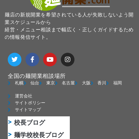
麺店の新規開業を希望されている人が失敗しないよう開
業スケジュールから
経営・メニュー相談まで幅広く・正しくガイドするため
の情報発信サイト。
T
F
Y
I
w
a
o
n
i
c
u
s
t
e
t
t
全国の麺開業相談場所
t
b
u
a
e
o
b
g
札幌
仙台
東京
名古屋
大阪
香川
福岡
r
o
e
r
k
a
運営会社
-
m
サイトポリシー
f
サイトマップ
校長ブログ
麺学校校長ブログ