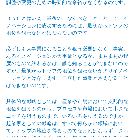
調整や変更のための時間的な余
裕がなくなるのです。
（５）とはいえ、最後の「なすべきこと」として、イ
ノベ
ーションに成功するためには、最初からトツプの
地位を狙
わなければならないのです。
必ずしも大事業になることを狙う必要はなく、事実、
ある
イノベーションが大事業となるか、まあまあの程
度のもの
で終わるかは、誰も知ることができないので
すが、最初か
らトップの地位を狙わないかぎりイノベ
ーションとはなり
えず、自立した事業とさえなること
はできないのです。
具体的な戦略としては、産業や市場において支配的な
地位
を狙うものから、プロセスや市場において小さな
ニッチを
狙うものまで、いろいろありうるのですが、
起業家として
の戦略は、すべて何らかの領域におい
て、トップの地位を
得るものでなければならず、さも