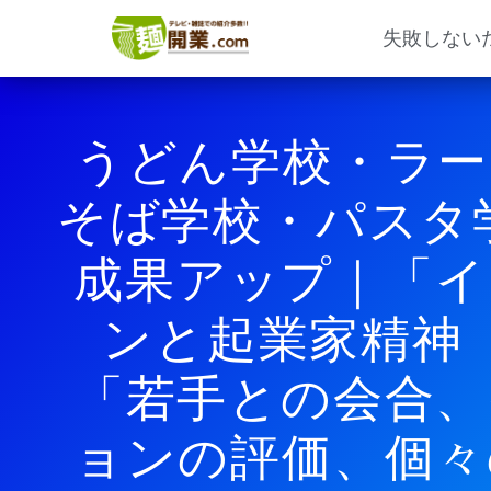
内
容
失敗しない
を
ス
キ
ッ
うどん学校・ラー
プ
そば学校・パスタ
成果アップ｜「イ
ンと起業家精神
「若手との会合、
ョンの評価、個々