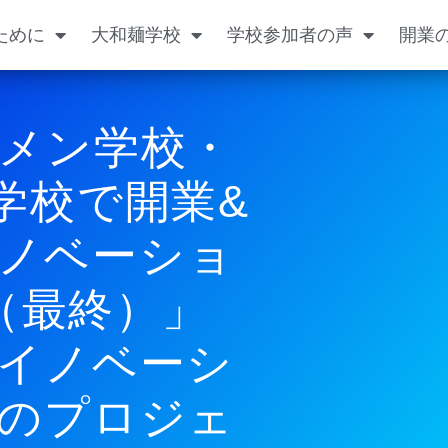
ために
大和麺学校
学校参加者の声
開業
メン学校・
学校で開業&
ノベーショ
（最終）」
イノベーシ
のプロジェ