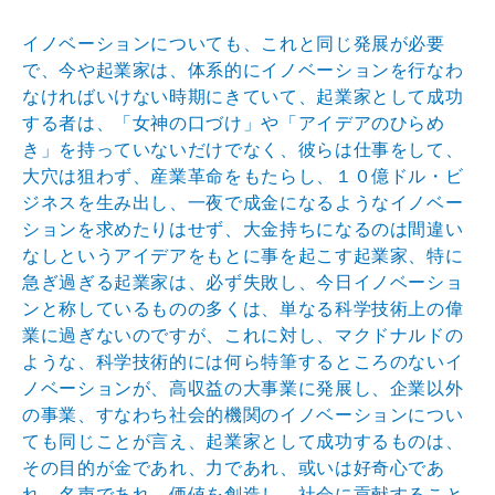
イノベーションについても、これと同じ発展が必要
で、今や起業家は、体系的にイノベーションを行なわ
なければいけない時期にきていて、起業家として成功
する者は、「女神の口づけ」や「アイデアのひらめ
き」を持っていないだけでなく、彼らは仕事をして、
大穴は狙わず、産業革命をもたらし、１０億ドル・ビ
ジネスを生み出し、一夜で成金になるようなイノベー
ションを求めたりはせず、大金持ちになるのは間違い
なしというアイデアをもとに事を起こす起業家、特に
急ぎ過ぎる起業家は、必ず失敗し、今日イノベーショ
ンと称しているものの多くは、単なる科学技術上の偉
業に過ぎないのですが、これに対し、マクドナルドの
ような、科学技術的には何ら特筆するところのないイ
ノベーションが、高収益の大事業に発展し、企業以外
の事業、すなわち社会的機関のイノベーションについ
ても同じことが言え、起業家として成功するものは、
その目的が金であれ、力であれ、或いは好奇心であ
れ、名声であれ、価値を創造し、社会に貢献すること