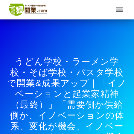
内
メ
容
ニ
を
ュ
ス
ー
キ
ッ
プ
うどん学校・ラーメン学
校・そば学校・パスタ学校
で開業&成果アップ｜「イノ
ベーションと起業家精神
（最終）」「需要側か供給
側か、イノベーションの体
系、変化が機会、イノベー