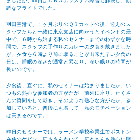
ましたが、昨日はＡＮＡのシステム障害も解決し、順
調なフライトでした。
羽田空港で、１ヶ月ぶりのＱＢカットの後、迎えのス
タッフたちと一緒に東京支店に向かうとイベントの最
中で、６時から始まる私のセミナーまでのわずかな時
間で、スタッフの手作りのカレーの夕食を戴きました
が、夕食を６時より前に取ることが出来た早い夕食の
日は、睡眠の深さが通常と異なり、深い眠りの時間が
長いのです。
夕食後、直ぐに、私のセミナーは始まりましたが、い
つもの熱心な参加者の方がたが、前列に座り、たくさ
んの質問をして戴き、そのような熱心な方がたが、参
加していると、普段にも増して、私のモチベーション
は高まるのです。
昨日のセミナーでは、ラーメン学校卒業生でボストン
在住のケビン・広本さんもいて、広本さんも熱心に聴