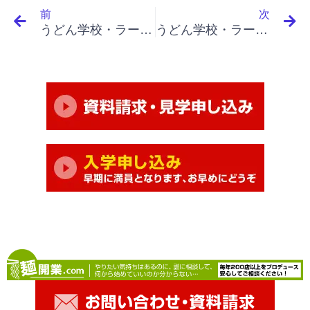
前
次
うどん学校・ラーメン学校・そば学校・パスタ学校で開業&成果アップ｜「イノベーションと起業家精神（最終）」「富の創出能力の増大、社会的イノベーション」
うどん学校・ラーメン学校・そば学校・パスタ学校で開業&成果アップ｜「イノベーションと起業家精神（最終）」「予期せぬ成功と失敗を利用する、予期せぬ成功、予期せざる成功･失敗にこそ革新への源が」