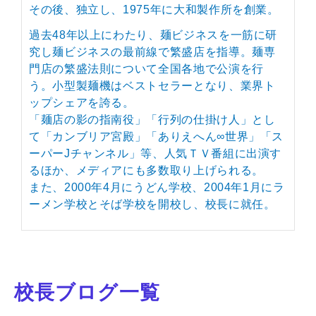
その後、独立し、1975年に大和製作所を創業。
過去48年以上にわたり、麺ビジネスを一筋に研
究し麺ビジネスの最前線で繁盛店を指導。麺専
門店の繁盛法則について全国各地で公演を行
う。小型製麺機はベストセラーとなり、業界ト
ップシェアを誇る。
「麺店の影の指南役」「行列の仕掛け人」とし
て「カンブリア宮殿」「ありえへん∞世界」「ス
ーパーJチャンネル」等、人気ＴＶ番組に出演す
るほか、メディアにも多数取り上げられる。
また、2000年4月にうどん学校、2004年1月にラ
ーメン学校とそば学校を開校し、校長に就任。
校長ブログ一覧
Prev
N