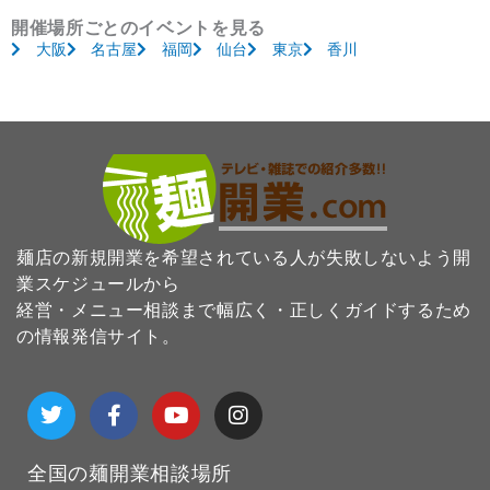
開催場所ごとのイベントを見る
大阪
名古屋
福岡
仙台
東京
香川
麺店の新規開業を希望されている人が失敗しないよう開
業スケジュールから
経営・メニュー相談まで幅広く・正しくガイドするため
の情報発信サイト。
T
F
Y
I
w
a
o
n
i
c
u
s
t
e
t
t
全国の麺開業相談場所
t
b
u
a