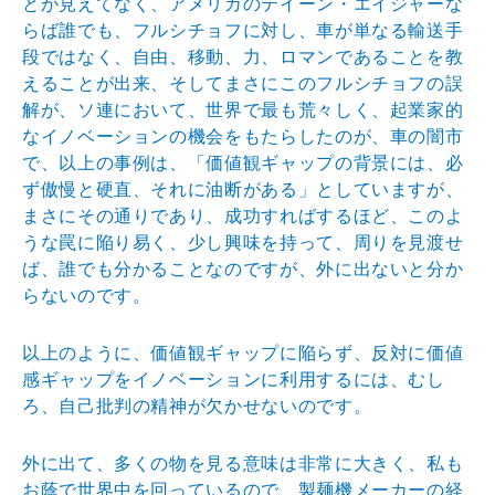
とが見えてなく、アメリカのテイーン・エイジャーな
らば誰でも、フルシチョフに対し、車が単なる輸送手
段ではなく、自由、移動、力、ロマンであることを教
えることが出来、そしてまさにこのフルシチョフの誤
解が、ソ連において、世界で最も荒々しく、起業家的
なイノベーションの機会をもたらしたのが、車の闇市
で、以上の事例は、「価値観ギャップの背景には、必
ず傲慢と硬直、それに油断がある」としていますが、
まさにその通りであり、成功すればするほど、このよ
うな罠に陥り易く、少し興味を持って、周りを見渡せ
ば、誰でも分かることなのですが、外に出ないと分か
らないのです。
以上のように、価値観ギャップに陥らず、反対に価値
感ギャップをイノベーションに利用するには、むし
ろ、自己批判の精神が欠かせないのです。
外に出て、多くの物を見る意味は非常に大きく、私も
お蔭で世界中を回っているので、製麺機メーカーの経