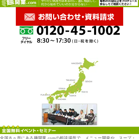
全国８ヶ所にある麺開業.comの相談場所で、メニュー開発や、スープ・