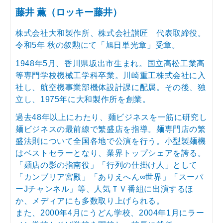
藤井 薫（ロッキー藤井）
株式会社大和製作所、株式会社讃匠 代表取締役。
令和5年 秋の叙勲にて「旭日単光章」受章。
1948年5月、香川県坂出市生まれ。国立高松工業高
等専門学校機械工学科卒業。川崎重工株式会社に入
社し、航空機事業部機体設計課に配属。その後、独
立し、1975年に大和製作所を創業。
過去48年以上にわたり、麺ビジネスを一筋に研究し
麺ビジネスの最前線で繁盛店を指導。麺専門店の繁
盛法則について全国各地で公演を行う。小型製麺機
はベストセラーとなり、業界トップシェアを誇る。
「麺店の影の指南役」「行列の仕掛け人」として
「カンブリア宮殿」「ありえへん∞世界」「スーパ
ーJチャンネル」等、人気ＴＶ番組に出演するほ
か、メディアにも多数取り上げられる。
また、2000年4月にうどん学校、2004年1月にラー