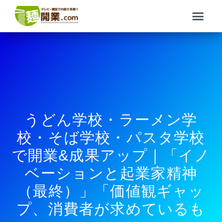
内
メ
容
ニ
を
ュ
ス
ー
キ
ッ
プ
うどん学校・ラーメン学
校・そば学校・パスタ学校
で開業&成果アップ｜「イノ
ベーションと起業家精神
（最終）」「価値観ギャッ
プ、消費者が求めているも