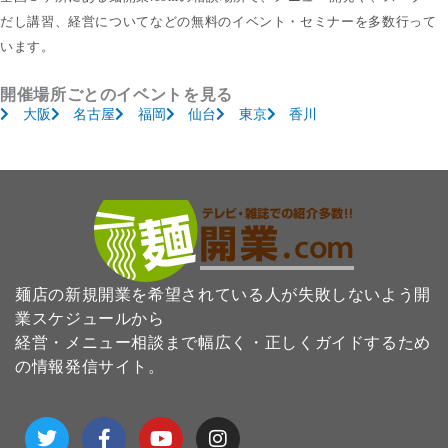
だし講習、経営についてなどの無料のイベント・セミナーを多数行って
います。
開催場所ごとのイベントを見る
大阪
名古屋
福岡
仙台
東京
香川
麺店の新規開業を希望されている人が失敗しないよう開
業スケジュールから
経営・メニュー相談まで幅広く・正しくガイドするため
の情報発信サイト。
T
F
Y
I
w
a
o
n