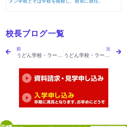
メン学校とそば学校を開校し、校長に就任。
校長ブログ一覧
Prev
N
前
次
うどん学校・ラーメン学校・そば学校・パスタ学校で開業&成果アップ｜「イノベーションと起業家精神（最終）」「認識ギャップ、コンテナー船の例、小さなイノベーション」
うどん学校・ラーメン学校・そば学校・パスタ学校で開業&成果アップ｜「イノベーションと起業家精神（最終）」「プロセス・ギャップ、いかに見つけるか」