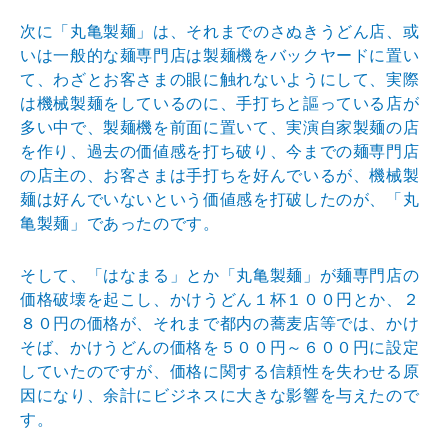
次に「丸亀製麺」は、それまでのさぬきうどん店、或
いは一般的な麺専門店は製麺機をバックヤードに置い
て、わざとお客さまの眼に触れないようにして、実際
は機械製麺をしているのに、手打ちと謳っている店が
多い中で、製麺機を前面に置いて、実演自家製麺の店
を作り、過去の価値感を打ち破り、今までの麺専門店
の店主の、お客さまは手打ちを好んでいるが、機械製
麺は好んでいないという価値感を打破したのが、「丸
亀製麺」であったのです。
そして、「はなまる」とか「丸亀製麺」が麺専門店の
価格破壊を起こし、かけうどん１杯１００円とか、２
８０円の価格が、それまで都内の蕎麦店等では、かけ
そば、かけうどんの価格を５００円～６００円に設定
していたのですが、価格に関する信頼性を失わせる原
因になり、余計にビジネスに大きな影響を与えたので
す。