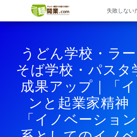
内
容
失敗しない
を
ス
キ
ッ
プ
うどん学校・ラー
そば学校・パスタ
成果アップ｜「イ
ンと起業家精神
「イノベーション
系としてのイノベ