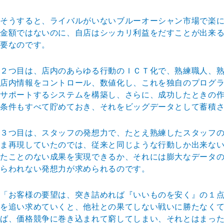
そうすると、ライバルがいないブルーオーシャン市場で楽
金額ではないのに、自店はシッカリ利益をだすことが出来
要なのです。
２つ目は、店内のあらゆる行動のＩＣＴ化で、熟練職人、
店内情報をコントロール、数値化し、これを独自のプログ
サポートするシステムを構築し、さらに、成功したときの
条件もすべて貯めておき、それをビッグデータとして蓄積
３つ目は、スタッフの発想力で、たとえ熟練したスタッフ
ま再現していたのでは、従来と同じような行動しか出来な
たことのない成果を実現できるか、それには膨大なデータ
らわれない発想力が求められるのです。
「お客様の要望は、突き詰めれば『いいものを安く』の１
を追い求めていくと、他社との果てしない戦いに勝たなく
ば、価格競争に巻き込まれて窮してしまい、それとはまっ