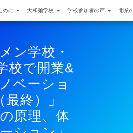
ために
大和麺学校
学校参加者の声
開業
メン学校・
学校で開業&
ノベーショ
（最終）」
の原理、体
ーション」