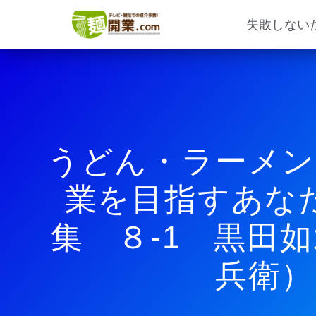
内
容
失敗しない
を
ス
キ
ッ
プ
うどん・ラーメン
業を目指すあな
集 ８-1 黒田
兵衛）