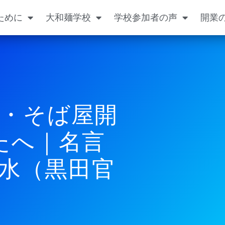
ために
大和麺学校
学校参加者の声
開業
・そば屋開
たへ｜名言
如水（黒田官