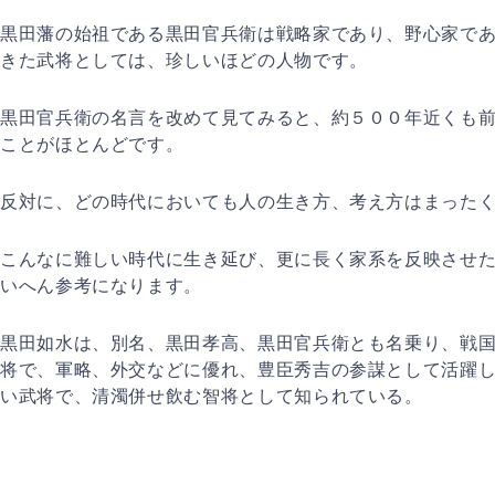
黒田藩の始祖である黒田官兵衛は戦略家であり、野心家で
きた武将としては、珍しいほどの人物です。
黒田官兵衛の名言を改めて見てみると、約５００年近くも
ことがほとんどです。
反対に、どの時代においても人の生き方、考え方はまった
こんなに難しい時代に生き延び、更に長く家系を反映させ
いへん参考になります。
黒田如水は、別名、黒田孝高、黒田官兵衛とも名乗り、戦
将で、軍略、外交などに優れ、豊臣秀吉の参謀として活躍
い武将で、清濁併せ飲む智将として知られている。