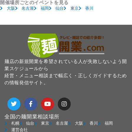
開催場所ごとのイベントを見る
大阪
名古屋
福岡
仙台
東京
香川
麺店の新規開業を希望されている人が失敗しないよう開
業スケジュールから
経営・メニュー相談まで幅広く・正しくガイドするため
の情報発信サイト。
T
F
Y
I
w
a
o
n
i
c
u
s
t
e
t
t
全国の麺開業相談場所
t
b
u
a
札幌
仙台
東京
名古屋
大阪
香川
福岡
e
o
b
g
運営会社