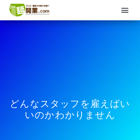
内
メ
容
ニ
を
ュ
ス
ー
キ
ッ
プ
どんなスタッフを雇えばい
いのかわかりません