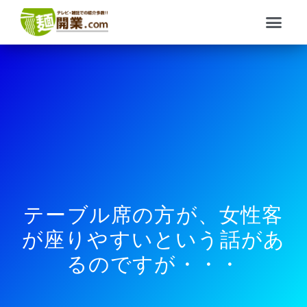
内
メ
容
ニ
を
ュ
ス
ー
キ
ッ
プ
テーブル席の方が、女性客
が座りやすいという話があ
るのですが・・・