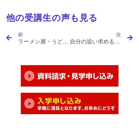
他の受講生の声も見る
Prev
N
前
次
ラーメン屋・うどん屋・そば屋・パスタ屋開業で繁盛店に｜「イノベーションと起業家精神（上）」「起業家のリスクは低い」
自分の追い求める味の追求を続けたいと思います。