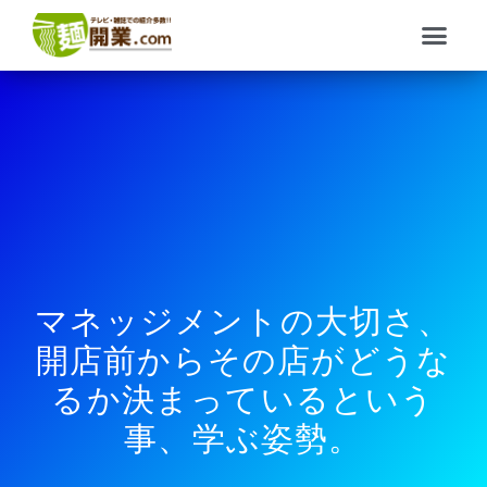
内
メ
容
ニ
を
ュ
ス
ー
キ
ッ
プ
マネッジメントの大切さ、
開店前からその店がどうな
るか決まっているという
事、学ぶ姿勢。