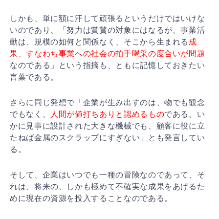
しかも、単に額に汗して頑張るというだけではいけな
いの
であり、「努力は賞賛の対象にはなるが、事業活
動は、規
模の如何と関係なく、そこから生まれる
成
果、すなわち事
業への社会の拍手喝采の度合いが問題
なのである」という
指摘も、ともに記憶しておきたい
言葉である。
さらに同じ発想で「企業が生み出すのは、物でも観念
でも
なく、
人間が値打ちありと認めるもの
である。い
かに見事
に設計された大きな機械でも、顧客に役に立
たねば金属の
スクラップにすぎない」とも発言してい
る。
そして、企業はいつでも一種の冒険なのであって、そ
れは
、将来の、しかも極めて不確実な成果をあげるた
めに現在
の資源を投入することなのである。