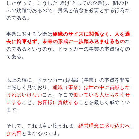
したがって、こうした“賭け”としての企業は、闇の中
へ
の跳躍であるので、勇気と信念を必要とする行為な
のであ
る。
事業に関する決断は
組織のサイズに関係なく、人を過
去に
拘束せず、未来の形成に一歩踏み込ませるもの
な
のである
というのが、ドラッカーの事業の本質感なの
である。
以上の様に、ドラッカーは組織（事業）の本質を非常
に厳
しく見ており、
組織（事業）は世の中に貢献しな
ければい
けない
こと、そこで
働いている人たちを幸せ
にする
こと、
お客様に貢献する
ことを厳しく戒めてい
ます。
そして、これは言い換えれば、
経営理念に盛り込むべ
き内
容
と重なるのです。