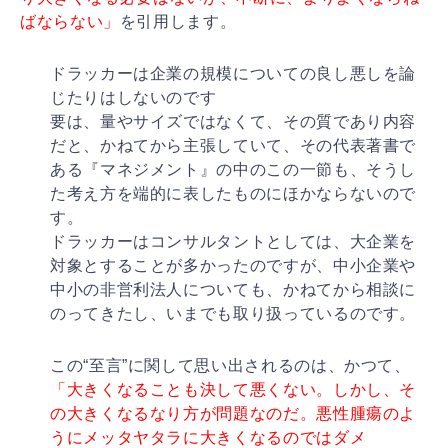
ばならない」
を引用します
。
ドラッカーは企業の規模についての良し悪しを論
じたりは
しないのです
要は、量やサイズではなくて、その質であり内容
だと、か
ねてから主張していて、その代表著書で
ある『マネジメン
ト』の中のこの一節も、そうし
た考え方を端的に表したも
のにほかならないので
す。
ドラッカーはコンサルタントとしては、大企業を
対象とす
ることが多かったのですが、中小企業や
中小の非営利法人
についても、かねてから相談に
のってきたし、いまでも取
り扱っているのです。
この“至言”に関して思い出されるのは、かつて、
「大き
くなることも決して悪くない。しかし、そ
の大きくなるな
り方が問題なのだ。悪性腫瘍のよ
うにメッタヤタラに大き
くなるのではダメ