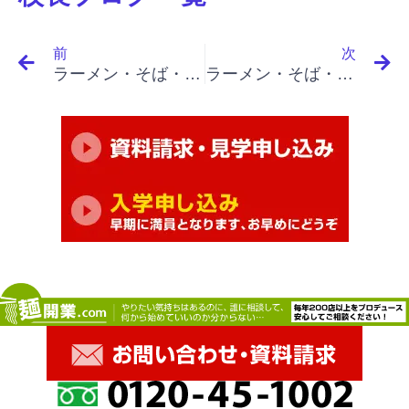
Prev
N
前
次
ラーメン・そば・うどん屋開業・繁盛店を目指す｜名言集 １７－１４ ピーター・ドラッカー解説（事業の成功に必要なのは決断）
ラーメン・そば・うどん屋開業・繁盛店を目指す｜名言集１７－１６ ピーター・ドラッカー解説（企業は社会に存在させていただいている）