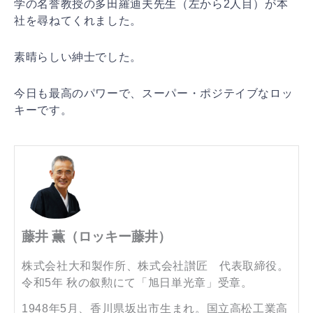
学の
名誉教授の多田羅迪夫先生（左から2人目）が本
社を尋ね
てくれました。
素晴らしい紳士でした。
今日も最高のパワーで、スーパー・ポジテイブなロッ
キー
です。
藤井 薫（ロッキー藤井）
株式会社大和製作所、株式会社讃匠 代表取締役。
令和5年 秋の叙勲にて「旭日単光章」受章。
1948年5月、香川県坂出市生まれ。国立高松工業高