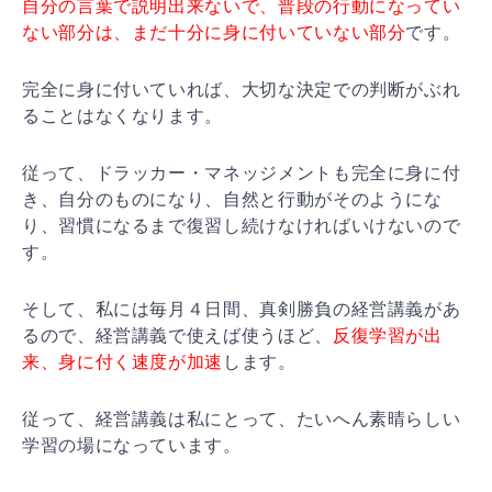
自分の言葉で説明出来ないで、普段の行動になってい
ない
部分は、まだ十分に身に付いていない部分
です。
完全に身に付いていれば、大切な決定での判断がぶれ
るこ
とはなくなります。
従って、ドラッカー・マネッジメントも完全に身に付
き、
自分のものになり、自然と行動がそのようにな
り、習慣に
なるまで復習し続けなければいけないので
す。
そして、私には毎月４日間、真剣勝負の経営講義があ
るの
で、経営講義で使えば使うほど、
反復学習が出
来、身に付
く速度が加速
します。
従って、経営講義は私にとって、たいへん素晴らしい
学習
の場になっています。