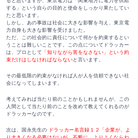
ると
思いますが、東京電力は「関東地方に電力を供給
する」と
いう自らの目的と使命をしっかり果たしてい
たと思います
。
しかし、あの事故は社会に大きな影響を与え、東京電
力自
身も大きな影響を受けました。
ただ、この社会的に責任について何かを約束するとい
うこ
とは難しいことです。この点についてドラッカー
は、プロ
として
「知りながら害をなさない」という約
束だけはしな
ければならない
と言います。
その最低限の約束がなければ人が人を信頼できない社
会に
なってしまいます。
考えてみれば当たり前のことかもしれませんが、この
人間
として当たり前のことを改めて教えてくれるのが
ドラッカ
ーなのです。
次は、国永先生の
ドラッカー名言録１２「企業が、よ
り大きくなる必要はな
いが、不断に、よりよくならね