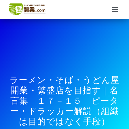
内
メ
容
ニ
を
ュ
ス
ー
キ
ッ
プ
ラーメン・そば・うどん屋
開業・繁盛店を目指す｜名
言集 １７－１５ ピータ
ー・ドラッカー解説（組織
は目的ではなく手段）