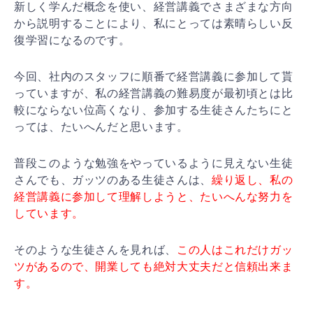
新しく学んだ概念を使い、経営講義でさまざまな方向
から
説明することにより、私にとっては素晴らしい反
復学習に
なるのです。
今回、社内のスタッフに順番で経営講義に参加して貰
って
いますが、私の経営講義の難易度が最初頃とは比
較になら
ない位高くなり、参加する生徒さんたちにと
っては、たい
へんだと思います。
普段このような勉強をやっているように見えない生徒
さん
でも、ガッツのある生徒さんは、
繰り返し、私の
経営講義
に参加して理解しようと、たいへんな努力を
しています。
そのような生徒さんを見れば、
この人はこれだけガッ
ツが
あるので、開業しても絶対大丈夫だと信頼出来ま
す。