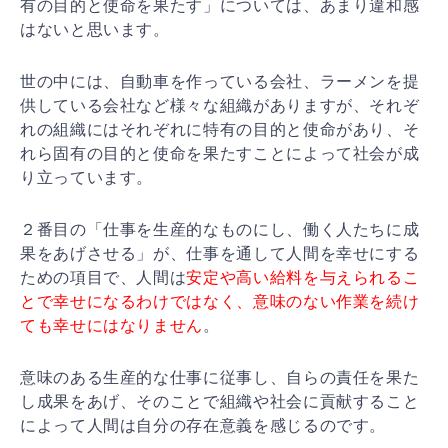
有の
目的と使命を果たす」については、あまり違和感
はないと
思います。
世の中には、自動車を作っている会社、ラーメンを提
供し
ている会社など様々な組織がありますが、それぞ
れの組織
にはそれぞれに特有の目的と使命があり、そ
れら固有の目
的と使命を果たすことによって社会が成
り立っています。
２番目の「仕事を生産的なものにし、働く人たちに成
果を
あげさせる」が、仕事を通して人間を幸せにする
ための項
目で、人間は
安定や高い給料を与えられるこ
とで幸せにな
るわけではなく、意味のない作業を続け
ても幸せにはなり
ません
。
意味のある生産的な仕事に従事し、自らの責任を果た
し成
果をあげ、そのことで組織や社会に貢献すること
によって
人間は自分の存在意義を感じるのです。