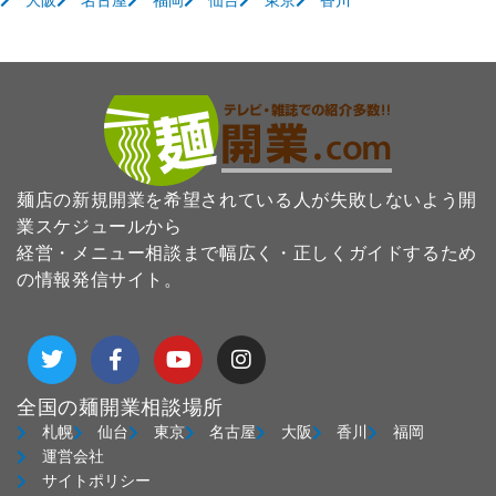
大阪
名古屋
福岡
仙台
東京
香川
麺店の新規開業を希望されている人が失敗しないよう開
業スケジュールから
経営・メニュー相談まで幅広く・正しくガイドするため
の情報発信サイト。
T
F
Y
I
w
a
o
n
i
c
u
s
t
e
t
t
全国の麺開業相談場所
t
b
u
a
札幌
仙台
東京
名古屋
大阪
香川
福岡
e
o
b
g
運営会社
r
o
e
r
サイトポリシー
k
a