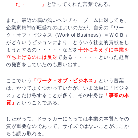
だ・･･････」
と語ってくれた言葉
である。
また、最近の底の浅いベンチャーブームに対しても、
企業
家精神が旺盛なのはよいのだが、自分の「ワー
ク・オブ・
ビジネス（Work of Business）＝ＷＯＢ」
がどういうビジョンにより
、どういう社会的貢献をし
ようとするの・・・・・などを
十分に考えずに事業を
立ち上げるのには反対
である・・・
・・といった趣旨
の発言をしていたのも思い出す。
ここでいう
「ワーク・オブ・ビジネス」
という言葉
は、か
つてよくつかっていたが、いまは単に「ビジネ
ス」とだけ
称することが多く、その中身は
「事業の本
質」
ということ
である。
したがって、ドラッカーにとっては事業の本質とその
質が
重要なのであって、サイズではないことがここか
らも読み
取れる。