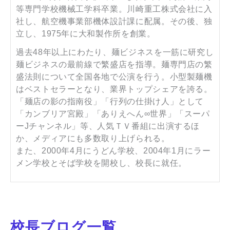
等専門学校機械工学科卒業。川崎重工株式会社に入
社し、航空機事業部機体設計課に配属。その後、独
立し、1975年に大和製作所を創業。
過去48年以上にわたり、麺ビジネスを一筋に研究し
麺ビジネスの最前線で繁盛店を指導。麺専門店の繁
盛法則について全国各地で公演を行う。小型製麺機
はベストセラーとなり、業界トップシェアを誇る。
「麺店の影の指南役」「行列の仕掛け人」として
「カンブリア宮殿」「ありえへん∞世界」「スーパ
ーJチャンネル」等、人気ＴＶ番組に出演するほ
か、メディアにも多数取り上げられる。
また、2000年4月にうどん学校、2004年1月にラー
メン学校とそば学校を開校し、校長に就任。
校長ブログ一覧