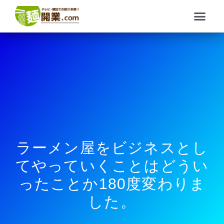
内
メ
容
ニ
を
ュ
ス
ー
キ
ッ
プ
ラーメン屋をビジネスとし
てやっていくことはどうい
ったことか180度変わりま
した。