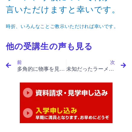
言いただけますと幸いです。
時折、いろんなことご教示いただければ幸いです。
他の受講生の声も見る
Prev
N
前
次
多角的に物事を見て、最後は自分に役立てる。
未知だったラーメンを知る事ができました。