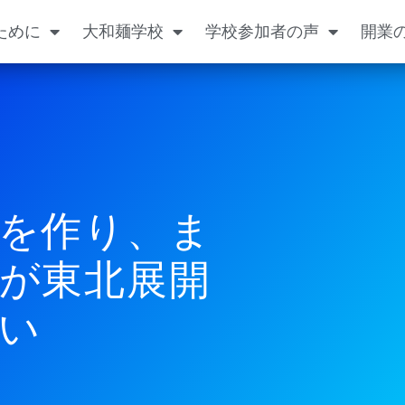
ために
大和麺学校
学校参加者の声
開業
を作り、ま
が東北展開
い