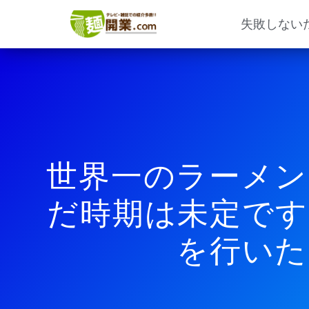
内
容
失敗しない
を
ス
キ
ッ
プ
世界一のラーメン
だ時期は未定です
を行いた