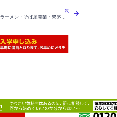
Next
次
うどん・ラーメン・そば屋開業・繁盛店を目指す｜名言集 １０-４ 鈴木敏文