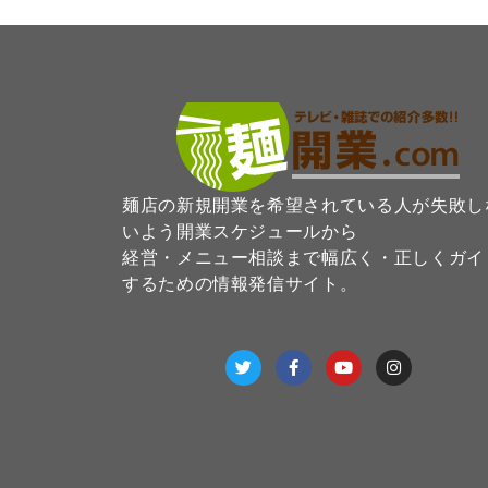
麺店の新規開業を希望されている人が失敗し
いよう開業スケジュールから
経営・メニュー相談まで幅広く・正しくガイ
するための情報発信サイト。
T
F
Y
I
w
a
o
n
i
c
u
s
t
e
t
t
t
b
u
a
e
o
b
g
r
o
e
r
k
a
-
m
f