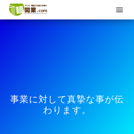
内
メ
容
ニ
を
ュ
ス
ー
キ
ッ
プ
事業に対して真摯な事が伝
わります。