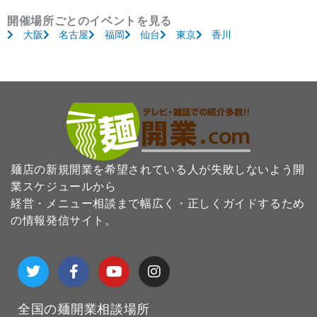
開催場所ごとのイベントを見る
大阪
名古屋
福岡
仙台
東京
香川
麺店の新規開業を希望されている人が失敗しないよう開
業スケジュールから
経営・メニュー相談まで幅広く・正しくガイドするため
の情報発信サイト。
T
F
Y
I
w
a
o
n
i
c
u
s
t
e
t
t
全国の麺開業相談場所
t
b
u
a