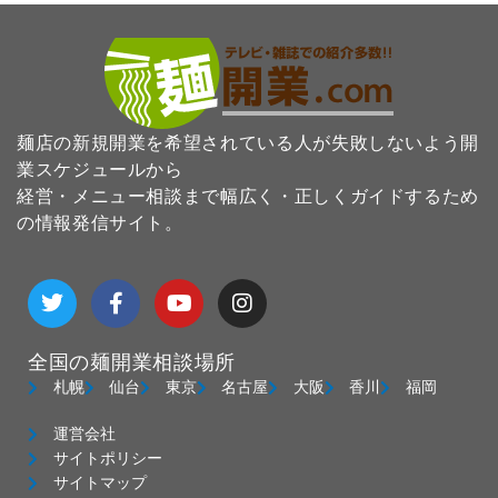
麺店の新規開業を希望されている人が失敗しないよう開
業スケジュールから
経営・メニュー相談まで幅広く・正しくガイドするため
の情報発信サイト。
T
F
Y
I
w
a
o
n
i
c
u
s
t
e
t
t
全国の麺開業相談場所
t
b
u
a
e
o
b
g
札幌
仙台
東京
名古屋
大阪
香川
福岡
r
o
e
r
k
a
運営会社
-
m
サイトポリシー
f
サイトマップ