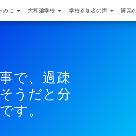
ために
大和麺学校
学校参加者の声
開業
事で、過疎
そうだと分
です。