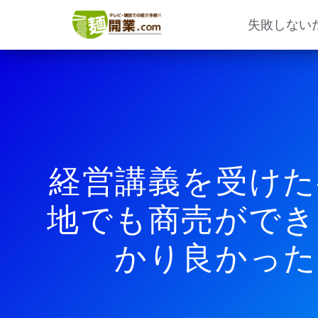
内
容
失敗しない
を
ス
キ
ッ
プ
経営講義を受けた
地でも商売ができ
かり良かった