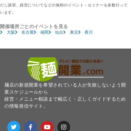
だし講習、経営についてなどの無料のイベント・セミナーを多数行って
います。
開催場所ごとのイベントを見る
大阪
名古屋
福岡
仙台
東京
香川
麺店の新規開業を希望されている人が失敗しないよう開
業スケジュールから
経営・メニュー相談まで幅広く・正しくガイドするため
の情報発信サイト。
T
F
Y
I
w
a
o
n