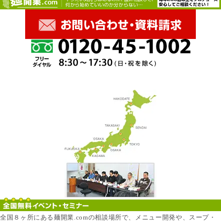
全国８ヶ所にある麺開業.comの相談場所で、メニュー開発や、スープ・