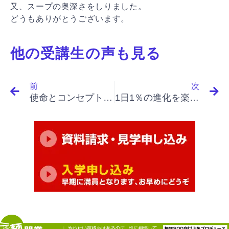
又、スープの奥深さをしりました。
どうもありがとうございます。
他の受講生の声も見る
Prev
N
前
次
使命とコンセプト、一貫性の大切さ
1日1％の進化を楽しんでラーメン学校で学んだテクニックなどで一生がんばりたいと思います