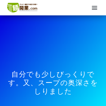
内
メ
容
ニ
を
ュ
ス
ー
キ
ッ
プ
自分でも少しびっくりで
す。又、スープの奥深さを
しりました