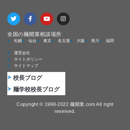
T
F
Y
I
w
a
o
n
i
c
u
s
t
e
t
t
全国の麺開業相談場所
t
b
u
a
e
o
b
g
札幌
仙台
東京
名古屋
大阪
香川
福岡
r
o
e
r
k
a
運営会社
-
m
サイトポリシー
f
サイトマップ
校長ブログ
麺学校校長ブログ
Copyright © 1998-2022 麺開業.com All right
reserved.