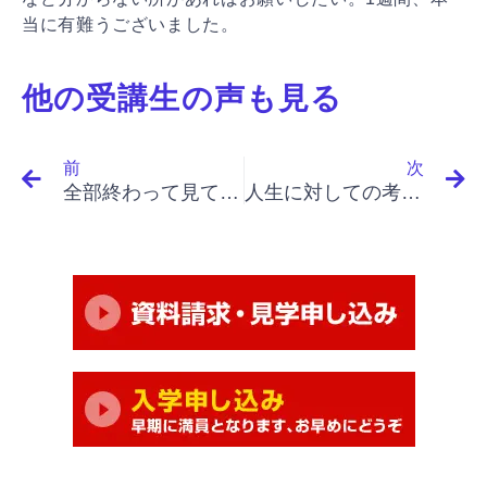
当に有難うございました。
他の受講生の声も見る
Prev
N
前
次
全部終わって見て、自分の方向性が少し見えた気がします
人生に対しての考えが変わりました