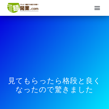
内
メ
容
ニ
を
ュ
ス
ー
キ
ッ
プ
見てもらったら格段と良く
なったので驚きました