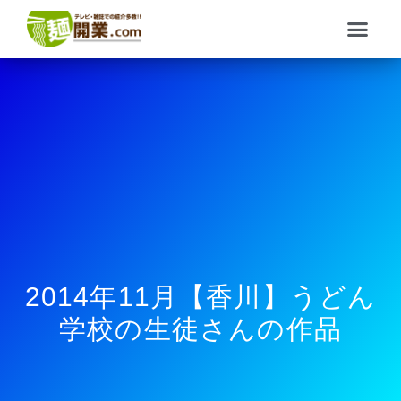
内
メ
容
ニ
を
ュ
ス
ー
キ
ッ
プ
2014年11月【香川】うどん
学校の生徒さんの作品