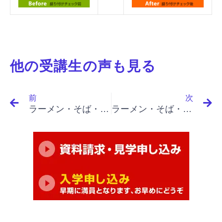
他の受講生の声も見る
Prev
N
前
次
ラーメン・そば・うどん屋開業・繁盛店を目指す｜名言集 １５-４ ピーター・ドラッカー
ラーメン・そば・うどん屋開業・繁盛店を目指す｜名言集 １５-5 ピーター・ドラッカー