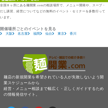
全国８ヶ所にある麺開業.comの相談場所で、メニュー開発や、スープ・
だし講習、経営についてなどの無料のイベント・セミナーを多数行って
います。
開催場所ごとのイベントを見る
大阪
名古屋
福岡
仙台
東京
香川
麺店の新規開業を希望されている人が失敗しないよう開
業スケジュールから
経営・メニュー相談まで幅広く・正しくガイドするため
の情報発信サイト。
T
F
Y
I