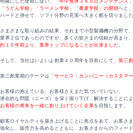
明確にした使命に従い、「
年中無休３６５日メンテナンス
「うどん学校」「ラーメン学校」「蕎麦学校」の開校
へと
ハードと併せて、ソフト分野の充実へ大きく舵を切りまし
さまざまな取り組みの結果、それまで小型製麺機の分野で
業界２位であったのですが、多くの皆さまの信頼が高まり
約１０年前より、業界トップになることが出来ました。
そして、当社はいよいよ創業４０周年を目前にして、
第三
第三創業期のテーマは「
サービス・カンパニー（カスタマ
お客様の抱えている、お客様さえまだ気づいていない、
潜在的な問題（ニーズ）を深く掘り下げ、解決することに
お客様の将来を一緒に創り上げていく企業
を目指します。
顧客ロイヤルティを築き上げることに焦点をあて、お客さ
強化し、販売力を高めるとともに、お客さまからのフィー