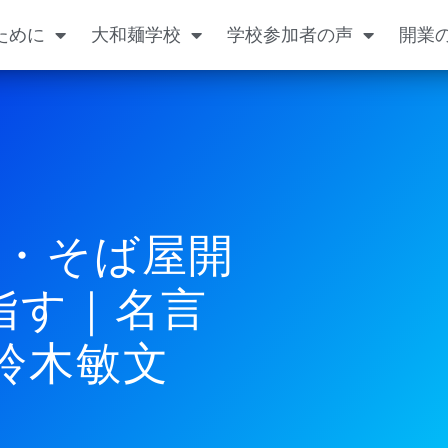
ために
大和麺学校
学校参加者の声
開業
・そば屋開
指す｜名言
鈴木敏文