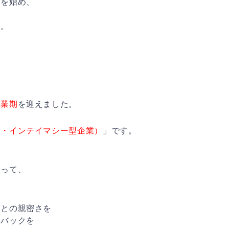
」を始め、
、
た。
、
、
創業期
を迎えました。
ー・インテイマシー型企業）
」です。
よって、
まとの親密さを
ドバックを