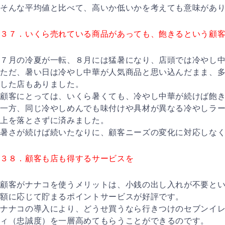
そんな平均値と比べて、高いか低いかを考えても意味があ
３７．いくら売れている商品があっても、飽きるという顧
７月の冷夏が一転、８月には猛暑になり、店頭では冷やし
ただ、暑い日は冷やし中華が人気商品と思い込んだまま、
した店もありました。
顧客にとっては、いくら暑くても、冷やし中華が続けば飽
一方、同じ冷やしめんでも味付けや具材が異なる冷やしラ
上を落とさずに済みました。
暑さが続けば続いたなりに、顧客ニーズの変化に対応しな
３８．顧客も店も得するサービスを
顧客がナナコを使うメリットは、小銭の出し入れが不要と
額に応じて貯まるポイントサービスが好評です。
ナナコの導入により、どうせ買うなら行きつけのセブンイ
ィ（忠誠度）を一層高めてもらうことができるのです。