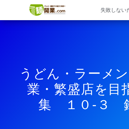
内
容
失敗しない
を
ス
キ
ッ
プ
うどん・ラーメン
業・繁盛店を目
集 １０-３ 