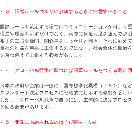
４３．国際ルールづくりに参加するときに注意すべきこと
国際ルールを策定する場ではコミュニケーションが何より
理屈や理論を示すだけでなく、実際に何度も足を連んで説
相手の主張や疑問、関心事をしっかりと聞き、それに応え
自社の利益を声高に主張するのではなく、社会全体の最適
を兼ね備えて主張する必要があります。
４４．グローバル競争に勝つには国際ルールをつくる側に
日本の政府や企業は一般に、国際標準化機構（ＩＳＯ）な
スタンダード決定プロセスに戦略的に対応する姿勢が乏し
しかし、グローバル競争で勝つには、主体的に決定プロセ
と回る必要があります。
４５．開発に求められるのは「π字型」人材