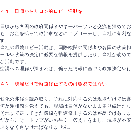
４１．日頃からサロン的ロビー活動を
日頃から各国の政府関係者やキーパーソンと交流を深めて
も、お金を払って政治家などにアプローチし、自社に有利
す。
当社の環境ロビー活動は、国際機関の関係者や各国の政策
ールや政策の決定に必要な情報を提供したり、当社が改め
な活動です。
空調への理解が深まれば、偏った情報に基づく政策決定や
４２．現場だけで軌道修正するのは容易ではない
変化の兆候を読み取り、それに対応するのは現場だけでは
何か違和感を覚えても、現場は自信がないまま走り続けた
それまで走ってきた路線を軌道修正するのは容易ではあり
だからこそ、トップがいち早く「答え」を出し、現場が不
スをなくさなければなりません。