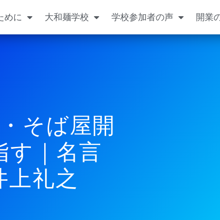
ために
大和麺学校
学校参加者の声
開業
・そば屋開
指す｜名言
井上礼之