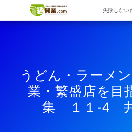
内
容
失敗しない
を
ス
キ
ッ
プ
うどん・ラーメン
業・繁盛店を目
集 １１-4 