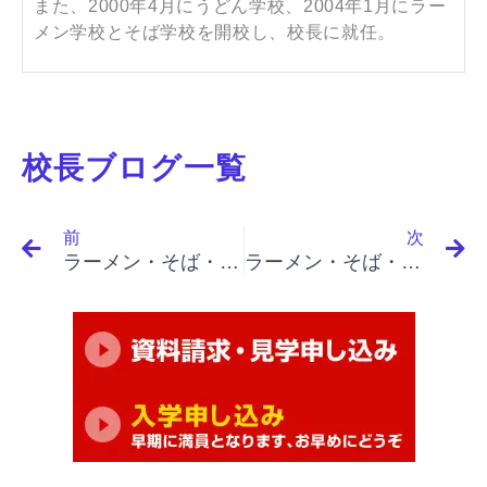
また、2000年4月にうどん学校、2004年1月にラー
メン学校とそば学校を開校し、校長に就任。
校長ブログ一覧
Prev
N
前
次
ラーメン・そば・うどん屋開業・繁盛店を目指す｜名言集 １７－１2 ピーター・ドラッカー解説（効果が出ているか、仕事を再検討する重要性）
ラーメン・そば・うどん屋開業・繁盛店を目指す｜名言集 １７－１４ ピーター・ドラッカー解説（事業の成功に必要なのは決断）