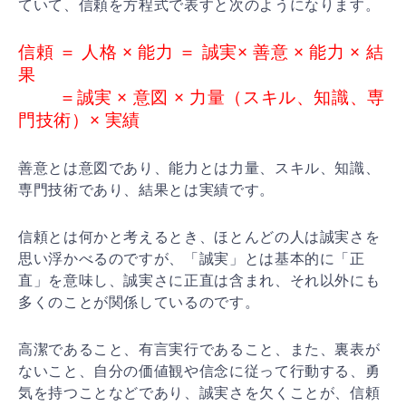
ていて、信頼を方程式で表す
と次のようになります。
信頼 ＝ 人格 × 能力 ＝ 誠実× 善意 × 能力 × 結
果
＝誠実 × 意図 × 力量（スキル、知識、専
門技術）× 実績
善意とは意図であり、能力とは力量、スキル、知識、
専門
技術であり、結果とは実績です。
信頼とは何かと考えるとき、ほとんどの人は誠実さを
思い
浮かべるのですが、「誠実」とは基本的に「正
直」を意味
し、誠実さに正直は含まれ、それ以外にも
多くのことが関
係しているのです。
高潔であること、有言実行であること、また、裏表が
ない
こと、自分の価値観や信念に従って行動する、勇
気を持つ
ことなどであり、誠実さを欠くことが、信頼