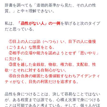
辞書を調べても「道徳的基準から見た、その人の性
質。」
と中々理解できない。
私は、
「品性がない人」の一例
を挙
げると次のタイプ
だと思っている。
①目上の人には諂（へつら）い、目下の人に傲慢
（ごう
まん）な態度をとる。
②相手の立場や能力を認めようとせず「思いやり」
に欠
ける。
③度を越した金銭欲、物欲、権力欲、支配欲、性
欲･･
とそれに対する自制心がない。
④自分自身の確固たる価値観すなわちアイデンティ
ティ
がなく、目先の利害だけを追求する。
品性を身につけることは、決して容易なことではない
が、
ある程度までは誰でも、心構え次第で身につける
ことは可
能であると考えている。そして、個々人がほ