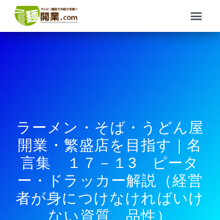
内
メ
容
ニ
を
ュ
ス
ー
キ
ッ
プ
ラーメン・そば・うどん屋
開業・繁盛店を目指す｜名
言集 １７－１3 ピータ
ー・ドラッカー解説（経営
者が身につけなければいけ
ない資質、品性）