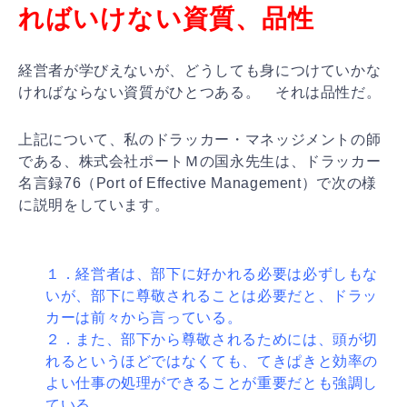
ればいけない資質、品性
経営者が学びえないが、どうしても身につけていかな
けれ
ばならない資質がひとつある。 それは品性だ。
上記について、私のドラッカー・マネッジメントの師
であ
る、株式会社ポートＭの国永先生は、ドラッカー
名言録7
6（Port of Effective Management）で次の様
に説明をしています。
１．経営者は、部下に好かれる必要は必ずしもな
いが、部
下に尊敬されることは必要だと、ドラッ
カーは前々から言
っている。
２．また、部下から尊敬されるためには、頭が切
れるとい
うほどではなくても、てきぱきと効率の
よい仕事の処理が
できることが重要だとも強調し
ている。