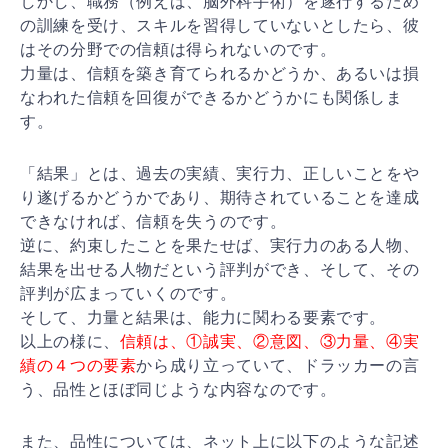
しかし、職務（例えば、脳外科手術）を遂行するため
の訓
練を受け、スキルを習得していないとしたら、彼
はその分
野での信頼は得られないのです。
力量は、信頼を築き育てられるかどうか、あるいは損
なわ
れた信頼を回復ができるかどうかにも関係しま
す。
「結果」とは、過去の実績、実行力、正しいことをや
り遂
げるかどうかであり、期待されていることを達成
できなけ
れば、信頼を失うのです。
逆に、約束したことを果たせば、実行力のある人物、
結果
を出せる人物だという評判ができ、そして、その
評判が広
まっていくのです。
そして、力量と結果は、能力に関わる要素です。
以上の様に、
信頼は、①誠実、②意図、③力量、④実
績の
４つの要素
から成り立っていて、ドラッカーの言
う、品性
とほぼ同じような内容なのです。
また、品性については、ネット上に以下のような記述