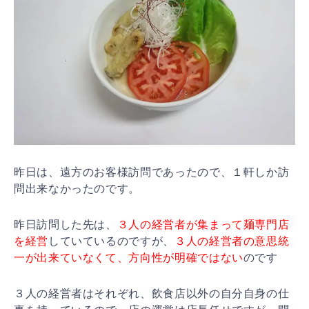
昨日は、遠方のお客様訪問であったので、１軒しか訪
問出
来なかったのです。
昨日訪問した先は、
３人の経営者が集まって麺専門店
を経
営
していているのですが、
３人の経営者の意思統
一が出来
ていなくて、方向性が明確ではない
のです
３人の経営者はそれぞれ、飲食店以外の自分自身の仕