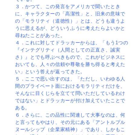
３．かつて、この発言をアメリカで聞いたとき
に、キャラ
クターの「高潔性」と、旧来の意味で
の「モラリティ（道
徳性）」とは、どうも違うよ
うに思えるが、どういうふう
に考えたらよいかと
尋ねたことがあった。
４．これに対してドラッカーからは、「もう1つの
『イン
テグリティ（人間としての正直さ、誠実
さ）』とでも呼ぶ
べきもので、これがビジネスに
おいても、人々の信頼や尊
敬を勝ち得ると考えた
い」という答えが返ってきた。
５．ここで思い出すのは、「ただし、いわゆる人
間のプラ
イベート面におけるモラリティだけを、
そんなに目くじら
を立てて問いただしているわけ
ではない」とドラッカーが
付け加えていたことで
ある。
６．さらに、この品性に関連して大事なのは、何
と言って
もやはり、その元にある「アントルプル
ヌールシップ（企
業家精神）」であり、しかもこ