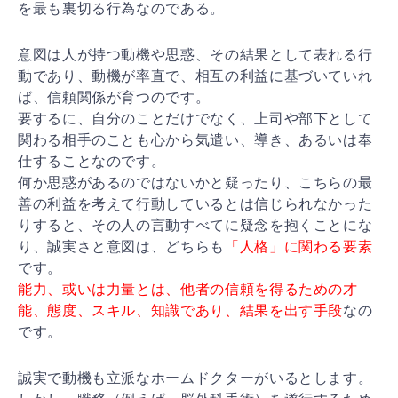
を最も裏切る
行為なのである。
意図は人が持つ動機や思惑、その結果として表れる行
動で
あり、動機が率直で、相互の利益に基づいていれ
ば、信頼
関係が育つのです。
要するに、自分のことだけでなく、上司や部下として
関わ
る相手のことも心から気遣い、導き、あるいは奉
仕するこ
となのです。
何か思惑があるのではないかと疑ったり、こちらの最
善の
利益を考えて行動しているとは信じられなかった
りすると
、その人の言動すべてに疑念を抱くことにな
り、誠実さと
意図は、どちらも
「人格」に関わる要素
です。
能力、或いは力量とは、他者の信頼を得るための才
能、態
度、スキル、知識であり、結果を出す手段
なの
です。
誠実で動機も立派なホームドクターがいるとします。