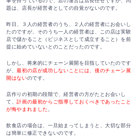
事を
持っているので、店の運営は店長任せですが、問
題は、店
長が経営者としての自覚がないのです。
昨日、３人の経営者のうち、２人の経営者にお会いし
たの
ですが、そのうち一人の経営者は、この店は実験
店で儲か
ること（ビジネスとして成立すること）を前
提に始めてい
ないとのことだったのです。
しかし、将来的にチェーン展開を目指していたのです
が、
最初の店が成功しないことには、後のチェーン展
開はない
のです。
店作りの初期の段階で、経営者の方がたとお会いし
て、
計
画の最初からご指導しておくべきであったこと
が悔やまれ
ました
。
飲食店の場合は、一旦始まってしまうと、大切な部分
は簡
単に修正できないのです。