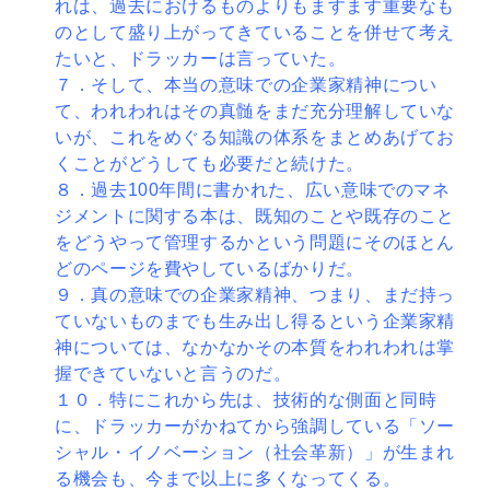
れは、過去におけるものよ
りもますます重要なも
のとして盛り上がってきていること
を併せて考え
たいと、ドラッカーは言っていた。
７．そして、本当の意味での企業家精神につい
て、われわ
れはその真髄をまだ充分理解していな
いが、これをめぐる
知識の体系をまとめあげてお
くことがどうしても必要だと
続けた。
８．過去100年間に書かれた、広い意味でのマネ
ジメン
トに関する本は、既知のことや既存のこと
をどうやって管
理するかという問題にそのほとん
どのページを費やしてい
るばかりだ。
９．真の意味での企業家精神、つまり、まだ持っ
ていない
ものまでも生み出し得るという企業家精
神については、な
かなかその本質をわれわれは掌
握できていないと言うのだ
。
１０．特にこれから先は、技術的な側面と同時
に、ドラッ
カーがかねてから強調している「ソー
シャル・イノベーシ
ョン（社会革新）」が生まれ
る機会も、今まで以上に多く
なってくる。