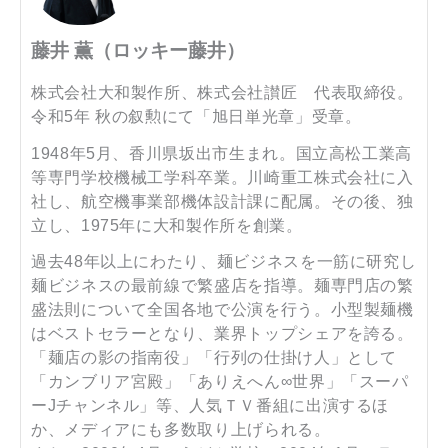
藤井 薫（ロッキー藤井）
株式会社大和製作所、株式会社讃匠 代表取締役。
令和5年 秋の叙勲にて「旭日単光章」受章。
1948年5月、香川県坂出市生まれ。国立高松工業高
等専門学校機械工学科卒業。川崎重工株式会社に入
社し、航空機事業部機体設計課に配属。その後、独
立し、1975年に大和製作所を創業。
過去48年以上にわたり、麺ビジネスを一筋に研究し
麺ビジネスの最前線で繁盛店を指導。麺専門店の繁
盛法則について全国各地で公演を行う。小型製麺機
はベストセラーとなり、業界トップシェアを誇る。
「麺店の影の指南役」「行列の仕掛け人」として
「カンブリア宮殿」「ありえへん∞世界」「スーパ
ーJチャンネル」等、人気ＴＶ番組に出演するほ
か、メディアにも多数取り上げられる。