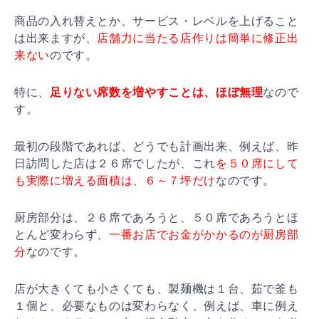
商品の入れ替えとか、サービス・レベルを上げること
は出
来ますが、
店舗力に当たる店作りは簡単に修正出
来ない
の
です。
特に、
足りない席数を増やすことは、ほぼ無理
なので
す。
最初の段階であれば、どうでも計画出来、例えば、昨
日訪
問した店は２６席でしたが、これ
を５０席にして
も実際に
増える面積は、６～７坪だけ
なのです。
厨房部分は、２６席であろうと、５０席であろうとほ
とん
ど変わらず、
一番お店でお金がかかるのが厨房部
分
なので
す。
店が大きくても小さくても、製麺機は１台、茹で釜も
１個
と、必要なものは変わらなく、例えば、車に例え