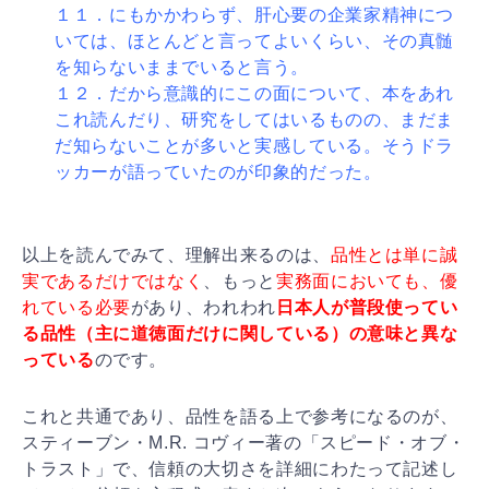
１１．にもかかわらず、肝心要の企業家精神につ
いては、
ほとんどと言ってよいくらい、その真髄
を知らないままで
いると言う。
１２．だから意識的にこの面について、本をあれ
これ読ん
だり、研究をしてはいるものの、まだま
だ知らないことが
多いと実感している。そうドラ
ッカーが語っていたのが印
象的だった。
以上を読んでみて、理解出来るのは、
品性とは単に誠
実で
あるだけではなく
、もっと
実務面においても、優
れている
必要
があり、われわれ
日本人が普段使ってい
る品性（主に
道徳面だけに関している）の意味と異な
っている
のです。
これと共通であり、品性を語る上で参考になるのが、
ステ
ィーブン・M.R. コヴィー著の「スピード・オブ・
トラスト」で、信頼の大
切さを詳細にわたって記述し