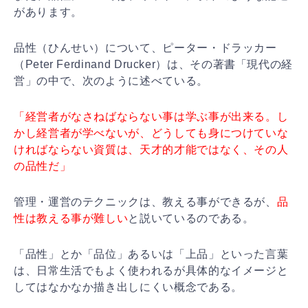
があ
ります。
品性（ひんせい）について、ピーター・ドラッカー
（Pe
ter Ferdinand Drucker）は、その著書「現代の経
営」の中で、次
のように述べている。
「経営者がなさねばならない事は学ぶ事が出来る。し
かし
経営者が学べないが、どうしても身につけていな
ければな
らない資質は、天才的才能ではなく、その人
の品性だ」
管理・運営のテクニックは、教える事ができるが、
品
性は教える事が難しい
と説いているのである。
「品性」とか「品位」あるいは「上品」といった言葉
は、
日常生活でもよく使われるが具体的なイメージと
してはな
かなか描き出しにくい概念である。