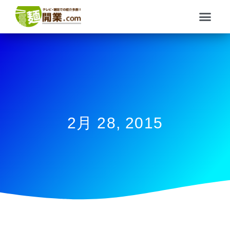
内
メ
容
ニ
を
ュ
ス
ー
キ
ッ
プ
2月 28, 2015