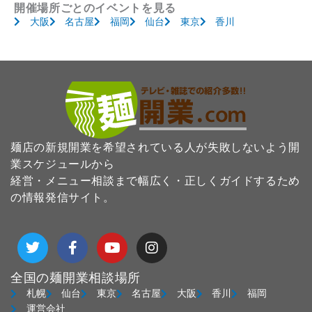
開催場所ごとのイベントを見る
大阪
名古屋
福岡
仙台
東京
香川
麺店の新規開業を希望されている人が失敗しないよう開
業スケジュールから
経営・メニュー相談まで幅広く・正しくガイドするため
の情報発信サイト。
T
F
Y
I
w
a
o
n
i
c
u
s
t
e
t
t
全国の麺開業相談場所
t
b
u
a
札幌
仙台
東京
名古屋
大阪
香川
福岡
e
o
b
g
運営会社