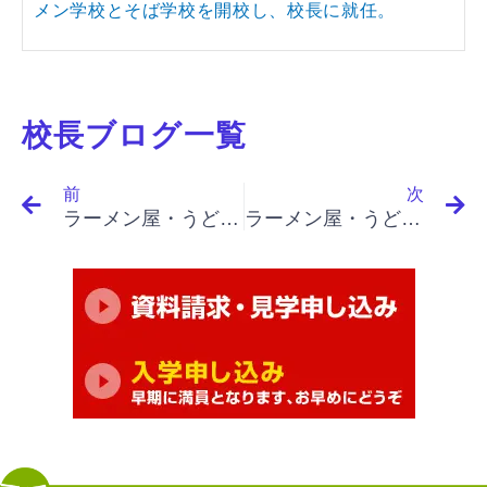
メン学校とそば学校を開校し、校長に就任。
校長ブログ一覧
Prev
N
前
次
ラーメン屋・うどん屋・そば屋・パスタ屋開業で繁盛店に｜名言集 １７－８８ ピーター・ドラッカー解説（もしマーケティングが完全に行われていたら、販売努力は不要だ）
ラーメン屋・うどん屋・そば屋・パスタ屋開業で繁盛店に｜「イノベーションと起業家精神（上）」起業家が膨大な雇用を創出する