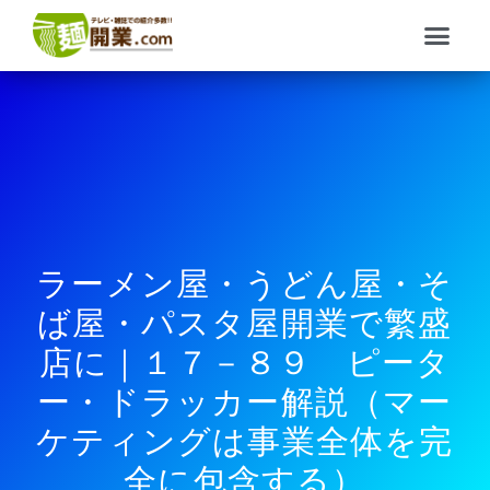
内
メ
容
ニ
を
ュ
ス
ー
キ
ッ
プ
ラーメン屋・うどん屋・そ
ば屋・パスタ屋開業で繁盛
店に｜１７－８９ ピータ
ー・ドラッカー解説（マー
ケティングは事業全体を完
全に包含する）