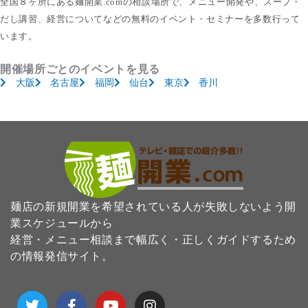
全国８ヶ所にある麺開業.comの相談場所で、メニュー開発や、スープ・
だし講習、経営についてなどの無料のイベント・セミナーを多数行って
います。
開催場所ごとのイベントを見る
大阪
名古屋
福岡
仙台
東京
香川
麺店の新規開業を希望されている人が失敗しないよう開
業スケジュールから
経営・メニュー相談まで幅広く・正しくガイドするため
の情報発信サイト。
T
F
Y
I
w
a
o
n