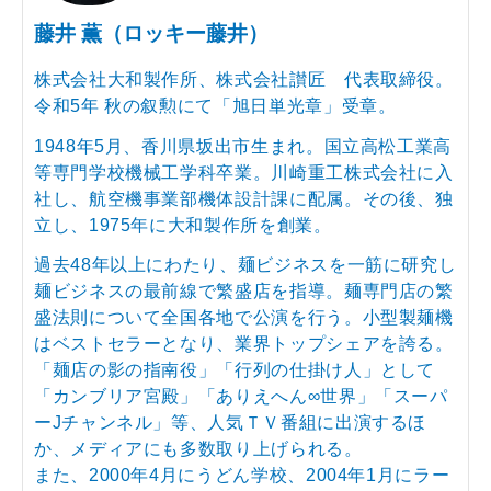
藤井 薫（ロッキー藤井）
株式会社大和製作所、株式会社讃匠 代表取締役。
令和5年 秋の叙勲にて「旭日単光章」受章。
1948年5月、香川県坂出市生まれ。国立高松工業高
等専門学校機械工学科卒業。川崎重工株式会社に入
社し、航空機事業部機体設計課に配属。その後、独
立し、1975年に大和製作所を創業。
過去48年以上にわたり、麺ビジネスを一筋に研究し
麺ビジネスの最前線で繁盛店を指導。麺専門店の繁
盛法則について全国各地で公演を行う。小型製麺機
はベストセラーとなり、業界トップシェアを誇る。
「麺店の影の指南役」「行列の仕掛け人」として
「カンブリア宮殿」「ありえへん∞世界」「スーパ
ーJチャンネル」等、人気ＴＶ番組に出演するほ
か、メディアにも多数取り上げられる。
また、2000年4月にうどん学校、2004年1月にラー