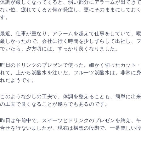
体調が厳しくなってくると、弱い部分にアラームが出てき
ない位、疲れて
くると何か発症し、更にそのままにしてお
す。
最近、仕事が重なり、アラームを超えて仕事をしていて、
厳しかったので
、会社に行く時間を少しずらして出社し、
でいたら、夕方頃には、すっか
り良くなりました。
昨日のドリンクのプレゼンで使った、細かく切ったカット
れて、上から炭
酸水を注いだ、フルーツ炭酸水は、非常に
れたようです。
このような少しの工夫で、体調を整えることも、簡単に出
の工夫で良くな
ることが幾らでもあるのです。
昨日は午前中で、スイーツとドリンクのプレゼンを終え、
合せを行ないま
したが、現在は構想の段階で、一番楽しい