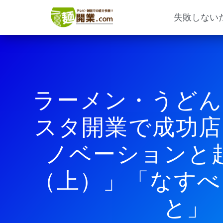
内
容
失敗しない
を
ス
キ
ッ
プ
ラーメン・うどん
スタ開業で成功店
ノベーションと
（上）」「なすべ
と」