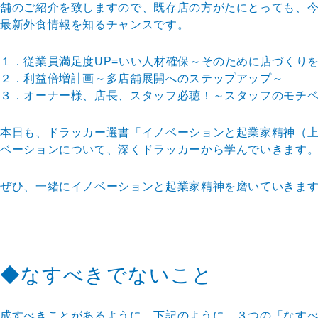
舗のご紹介を致
しますので、既存店の方がたにとっても、
最新外食情報を知るチャンスで
す。
１．従業員満足度UP=いい人材確保～そのために店づく
り
２．利益倍増計画～多店舗展開へのステップアップ～
３．オーナー様、店長、スタッフ必聴！～スタッフのモチ
本日も、ドラッカー選書「イノベーションと起業家精神（
ベーションにつ
いて、深くドラッカーから学んでいきます
ぜひ、一緒にイノベーションと起業家精神を磨いていきま
◆なすべきでないこと
成すべきことがあるように、下記のように、３つの「なす