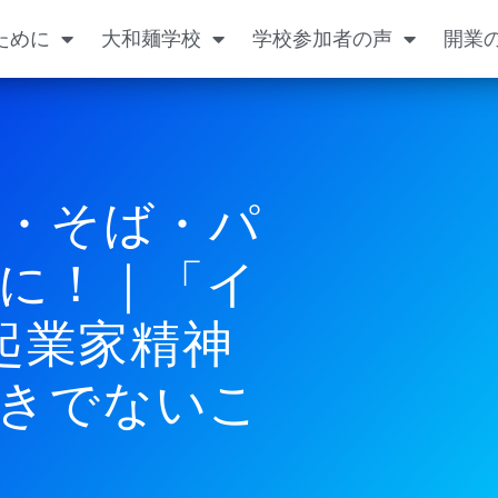
ために
大和麺学校
学校参加者の声
開業
・そば・パ
に！｜「イ
起業家精神
きでないこ