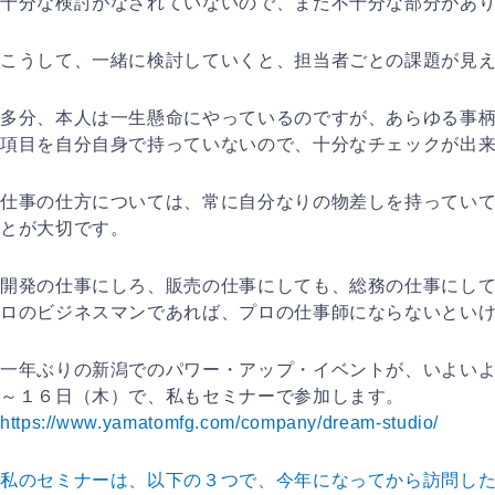
十分な検討がなされていないので、まだ不十分な部分があ
こうして、一緒に検討していくと、担当者ごとの課題が見
多分、本人は一生懸命にやっているのですが、あらゆる事
項目を自分自身
で持っていないので、十分なチェックが出
仕事の仕方については、常に自分なりの物差しを持ってい
とが大切です。
開発の仕事にしろ、販売の仕事にしても、総務の仕事にし
ロのビジネスマ
ンであれば、プロの仕事師にならないとい
一年ぶりの新潟でのパワー・アップ・イベントが、いよい
～１６日（木）
で、私もセミナーで参加します。
https://www.yamatomfg.com/company/dream-studio/
私のセミナーは、以下の３つで、今年になってから訪問し