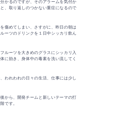
て分かるのですが、そのアラームを気付か
くと、取り返し
のつかない重症になるので
喉を傷めてしまい、さすがに、昨日の朝は
フルーツのドリ
ンクを１日中シッカリ飲ん
・フルーツを大きめのグラスにシッカリ入
身体に効き、身
体中の毒素を洗い流してく
来、われわれの日々の生活、仕事には少し
午後から、開発チームと新しいテーマの打
段階です。