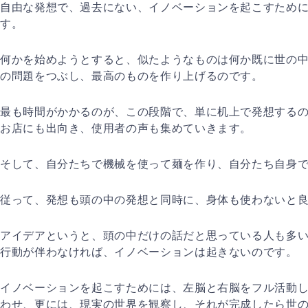
自由な発想で、過去にない、イノベーションを起こすため
す。
何かを始めようとすると、似たようなものは何か既に世の
の問題をつぶし
、最高のものを作り上げるのです。
最も時間がかかるのが、この段階で、単に机上で発想する
お店にも出向き
、使用者の声も集めていきます。
そして、自分たちで機械を使って麺を作り、自分たち自身
従って、発想も頭の中の発想と同時に、身体も使わないと
アイデアというと、頭の中だけの話だと思っている人も多
行動が伴わなけ
れば、イノベーションは起きないのです。
イノベーションを起こすためには、左脳と右脳をフル活動
わせ、更には、
現実の世界を観察し、それが完成したら世