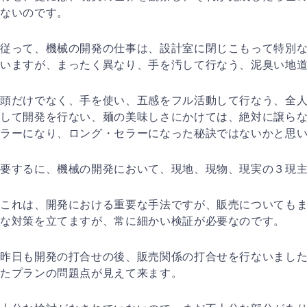
ないのです。
従って、機械の開発の仕事は、設計室に閉じこもって特別
いますが、まっ
たく異なり、手を汚して行なう、泥臭い地
頭だけでなく、手を使い、五感をフル活動して行なう、全
して開発を行な
い、麺の美味しさにかけては、絶対に譲ら
ラーになり、ロング・セラーに
なった秘訣ではないかと思
要するに、機械の開発において、現地、現物、現実の３現
これは、開発における重要な手法ですが、販売についても
な対策を立てま
すが、常に細かい検証が必要なのです。
昨日も開発の打合せの後、販売関係の打合せを行ないまし
たプランの問題
点が見えて来ます。