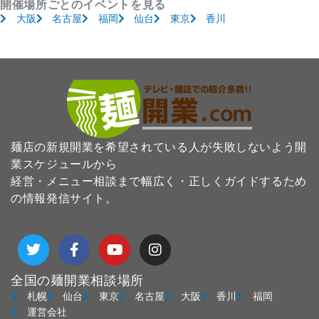
開催場所ごとのイベントを見る
大阪
名古屋
福岡
仙台
東京
香川
麺店の新規開業を希望されている人が失敗しないよう開
業スケジュールから
経営・メニュー相談まで幅広く・正しくガイドするため
の情報発信サイト。
T
F
Y
I
w
a
o
n
i
c
u
s
t
e
t
t
全国の麺開業相談場所
t
b
u
a
札幌
仙台
東京
名古屋
大阪
香川
福岡
e
o
b
g
運営会社