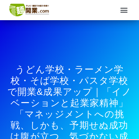
内
メ
容
ニ
を
ュ
ス
ー
キ
ッ
プ
うどん学校・ラーメン学
校・そば学校・パスタ学校
で開業&成果アップ｜「イノ
ベーションと起業家精神」
「マネッジメントへの挑
戦、しかも、予期せぬ成功
は腹が立つ、気づかない成