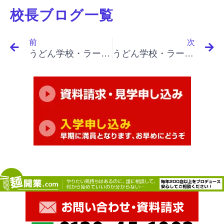
校長ブログ一覧
Prev
N
前
次
うどん学校・ラーメン学校・そば学校・パスタ学校で開業&成果アップ｜「イノベーションと起業家精神」「予期せぬ成功と失敗を利用する、予期せぬ成功、予期せざる成功･失敗にこそ革新への源が」
うどん学校・ラーメン学校・そば学校・パスタ学校で開業&成果アップ｜「イノベーションと起業家精神」「マネッジメントへの挑戦、しかも、予期せぬ成功は腹が立つ、気づかない成功」