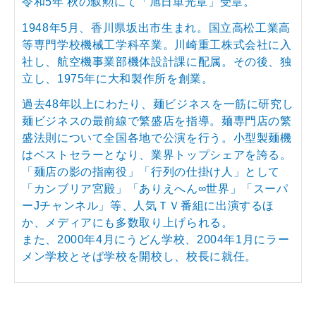
令和5年 秋の叙勲にて「旭日単光章」受章。
1948年5月、香川県坂出市生まれ。国立高松工業高
等専門学校機械工学科卒業。川崎重工株式会社に入
社し、航空機事業部機体設計課に配属。その後、独
立し、1975年に大和製作所を創業。
過去48年以上にわたり、麺ビジネスを一筋に研究し
麺ビジネスの最前線で繁盛店を指導。麺専門店の繁
盛法則について全国各地で公演を行う。小型製麺機
はベストセラーとなり、業界トップシェアを誇る。
「麺店の影の指南役」「行列の仕掛け人」として
「カンブリア宮殿」「ありえへん∞世界」「スーパ
ーJチャンネル」等、人気ＴＶ番組に出演するほ
か、メディアにも多数取り上げられる。
また、2000年4月にうどん学校、2004年1月にラー
メン学校とそば学校を開校し、校長に就任。