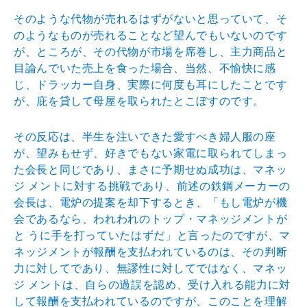
そのような代物が売れるはずがないと思っていて、そ
のようなものが売れることなど望んでもいないのです
が、ところが、その代物が市場を席巻し、主力商品と
目論んでいた売上を食った場合、当然、不愉快に感
じ、ドラッカー自身、実際に何度も耳にしたことです
が、庇を貸して母屋を取られたとこぼすのです。
その反応は、半生を注いできた愛すべき婦人服の座
が、望みもせず、好きでもない家電に取られてしまっ
た会長と同じであり、まさに予期せぬ成功は、マネッ
ジ メントに対する挑戦であり、前述の鉄鋼メーカーの
会長は、電炉の提案を却下するとき、「もし電炉が機
会であるなら、われわれのトップ・マネッジメントが
と うに手を打っていたはずだ」と言ったのですが、マ
ネッジメントが報酬を支払われているのは、その判断
力に対してであり、無謬性に対してではなく、マネッ
ジ メントは、自らの過誤を認め、受け入れる能力に対
して報酬を支払われているのですが、このことを理解