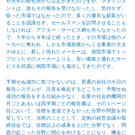
や大学の研究所から注文がきたのですが、マネッジメ
ントは、誰もその報告を受けなかったし、気付かず、
狙った市場ではなかったので、多くの優良な顧客がい
ることを認識せず、セールスマンを訪問させることも
しなければ、アフター・サービス網も作らなかったの
で、５年から８年ほど経ったとき、その市場は他のメ
ーカーに奪われ、しかも市場規模からくる事業の大き
さゆえに、新しく現れたメーカーは、病院市場でトッ
プだったそのメーカーよりも、安い価格と優れたサー
ビスを武器に病院市場にも進出してきたのです。
予期せぬ成功に気づかないのは、普通の会社の今日の
報告システムが、注意を喚起するどころか、予期せぬ
成功の報告をする仕組みがなく、企業や社会的機関の
月ごとあるいは四半期ごとの報告書は、その１ページ
目において、目標を達成できなかった分野や問題を列
挙していて、当然のこととして、定例の経営会議や取
締役会では、目標以上の成果を上げた分野でなく、問
題の起こった分野に関心を向けることになり、機会に