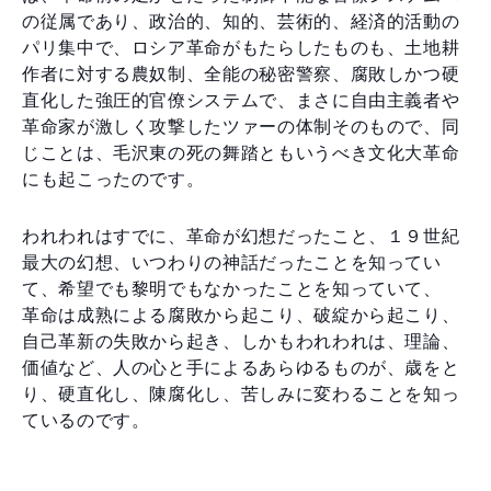
の従属であり、政治的、知的、芸術的、経済的活動の
パリ集中で、ロシア革命がもたらしたものも、土地耕
作者に対する農奴制、全能の秘密警察、腐敗しかつ硬
直化した強圧的官僚システムで、まさに自由主義者や
革命家が激しく攻撃したツァーの体制そのもので、同
じことは、毛沢東の死の舞踏ともいうべき文化大革命
にも起こったのです。
われわれはすでに、革命が幻想だったこと、１９世紀
最大の幻想、いつわりの神話だったことを知ってい
て、希望でも黎明でもなかったことを知っていて、
革命は成熟による腐敗から起こり、破綻から起こり、
自己革新の失敗から起き、しかもわれわれは、理論、
価値など、人の心と手によるあらゆるものが、歳をと
り、硬直化し、陳腐化し、苦しみに変わることを知っ
ているのです。