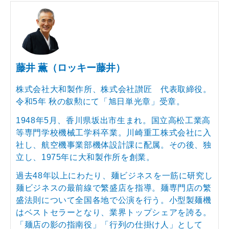
藤井 薫（ロッキー藤井）
株式会社大和製作所、株式会社讃匠 代表取締役。
令和5年 秋の叙勲にて「旭日単光章」受章。
1948年5月、香川県坂出市生まれ。国立高松工業高
等専門学校機械工学科卒業。川崎重工株式会社に入
社し、航空機事業部機体設計課に配属。その後、独
立し、1975年に大和製作所を創業。
過去48年以上にわたり、麺ビジネスを一筋に研究し
麺ビジネスの最前線で繁盛店を指導。麺専門店の繁
盛法則について全国各地で公演を行う。小型製麺機
はベストセラーとなり、業界トップシェアを誇る。
「麺店の影の指南役」「行列の仕掛け人」として