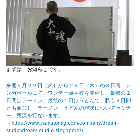
まずは、お知らせです。
来週９月２２日（火）から２４日（木）の３日間、シ
ンガポールにて、ワンデー麺学校を開催し、最初の２
日間はラーメン、最後の１日はうどんで、私も３日間
とも参加し、ラーメン、うどんの現状についてセミナ
ー、実演を行ないます。
（
https://www.yamatomfg.com/company/dream-
studio/dream-studio-singapore/）