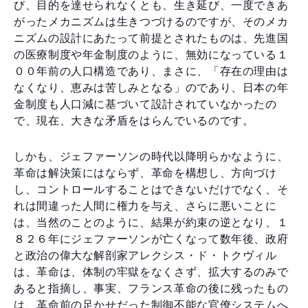
び、目的を達せられなくとも、生き延び、一度できあ
がったメカニズムは生きつづけるのですが、そのメカ
ニズムの設計にあたって前提とされたものは、先進国
の医療制度や年金制度のように、無効になっている１
００年前の人口構造であり、まさに、「存在の理由は
なくなり、恵みは苦しみとなる」のであり、日本の年
金制度も人口減に基づいて設計されていなかったの
で、現在、大きな矛盾をはらんでいるのです。
しかも、ジェファーソンの時代以降明らかなように、
革命は解決策にはならず、革命を構想し、方向づけ
し、コントロールすることはできないだけでなく、そ
れは間違った人間に権力を与え、さらに悪いことに
は、当然のことのように、結果が約束の逆となり、１
８２６年にジェファーソンが亡くなって数年後、政府
と政治の偉大な解剖家アレクシス・ド・トクヴィル
は、革命は、体制の牢獄をなくさず、拡大するのみで
あると指摘し、事実、フランス革命の後に残ったもの
は、革命前の足かせだった制御不能な官僚システムへ