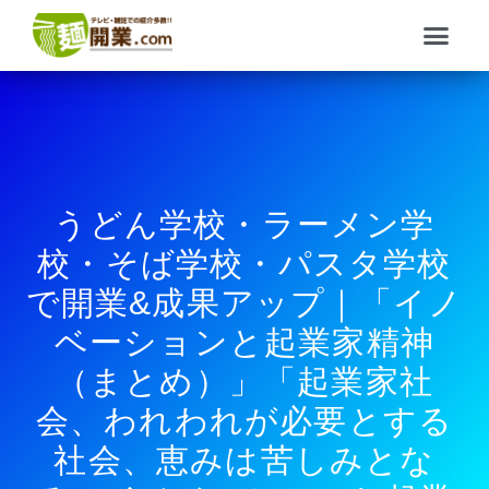
内
メ
容
ニ
を
ュ
ス
ー
キ
ッ
プ
うどん学校・ラーメン学
校・そば学校・パスタ学校
で開業&成果アップ｜「イノ
ベーションと起業家精神
（まとめ）」「起業家社
会、われわれが必要とする
社会、恵みは苦しみとな