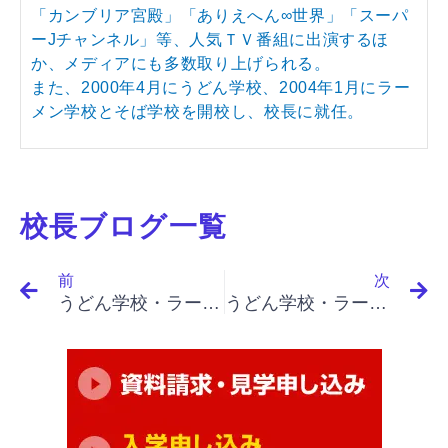
「カンブリア宮殿」「ありえへん∞世界」「スーパ
ーJチャンネル」等、人気ＴＶ番組に出演するほ
か、メディアにも多数取り上げられる。
また、2000年4月にうどん学校、2004年1月にラー
メン学校とそば学校を開校し、校長に就任。
校長ブログ一覧
Prev
N
前
次
うどん学校・ラーメン学校・そば学校・パスタ学校で開業&成果アップ｜「イノベーションと起業家精神（まとめ）」「愚かさの違い、判断としての起業家戦略」
うどん学校・ラーメン学校・そば学校・パスタ学校で開業&成果アップ｜「イノベーションと起業家精神（まとめ）」「機能しないもの、ハイテクだけではない、山腹のない山頂」