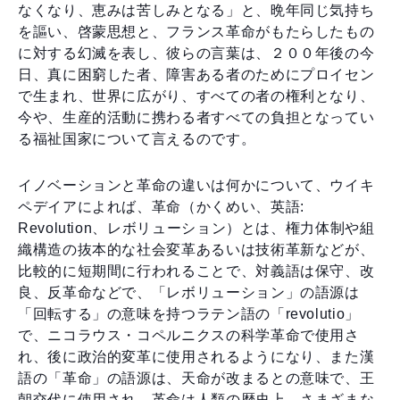
なくなり、恵みは苦しみとなる」と、晩年同じ気持ち
を謳い、啓蒙思想と、フランス革命がもたらしたもの
に対する幻滅を表し、彼らの言葉は、２００年後の今
日、真に困窮した者、障害ある者のためにプロイセン
で生まれ、世界に広がり、すべての者の権利となり、
今や、生産的活動に携わる者すべての負担となってい
る福祉国家について言えるのです。
イノベーションと革命の違いは何かについて、ウイキ
ペデイアによれば、革命（かくめい、英語:
Revolution、レボリューション）とは、権力体制や組
織構造の抜本的な社会変革あるいは技術革新などが、
比較的に短期間に行われることで、対義語は保守、改
良、反革命などで、「レボリューション」の語源は
「回転する」の意味を持つラテン語の「revolutio」
で、ニコラウス・コペルニクスの科学革命で使用さ
れ、後に政治的変革に使用されるようになり、また漢
語の「革命」の語源は、天命が改まるとの意味で、王
朝交代に使用され、革命は人類の歴史上、さまざまな