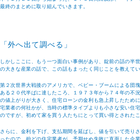
最終のまとめに
取り組んでいきます。
「外へ出て調べる」
しかしここに、もう一つ面白い事例があり、錠前の話の半
の大きな産業の
話で、この話もまったく同じことを教えて
第２次世界大戦後のアメリカで、ベビー・ブームによる団
ある２０代半ば
に達したころ、１９７３年から７４年の不
の値上がりが大きく、住宅ロー
ンの金利も急上昇したため
宅業者の何社かが、当時の標準タイプよりも小
さな安い住
ので
すが、初めて家を買う人たちにとって買い得とされた
さらに、金利を下げ、支払期間を延ばし、値を引いて売り
ったので、殆ど
の住宅業者が、予期せぬ失敗に直面した企