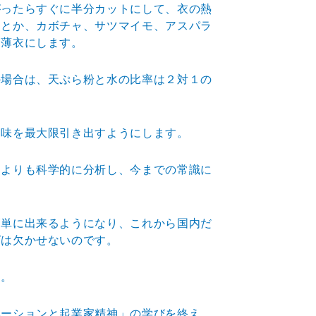
がったらすぐに
半分カットにして、衣の熱
スとか、カボチャ、サツマイモ
、アスパラ
、薄衣にします。
の場合は、天ぷら粉と水の比率は２対１の
ち味を最大限引き出すようにします。
勘よりも科学的に分析し、今までの常識に
簡単に出来るようになり、これから国内だ
グは欠かせない
のです。
す。
ベーションと起業家精神」の学びを終え、