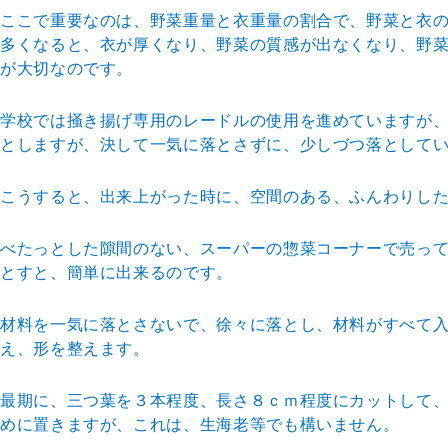
ここで重要なのは、野菜重量と衣重量の割合で、野菜と衣
多くなると、衣
が厚くなり、野菜の質感が出なくなり、野
が大切なのです。
学校では掻き揚げ専用のレードルの使用を進めていますが
としますが、決
して一気に落とさずに、少しづつ落として
こうすると、出来上がった時に、空間のある、ふんわりし
べたっとした隙間のない、スーパーの惣菜コーナーで売っ
とすと、簡単に
出来るのです。
材料を一気に落とさないで、徐々に落とし、材料がすべて
え、形を整えま
す。
最期に、三つ葉を３本程度、長さ８ｃｍ程度にカットして
めに置きますが
、これは、生海老等でも構いません。