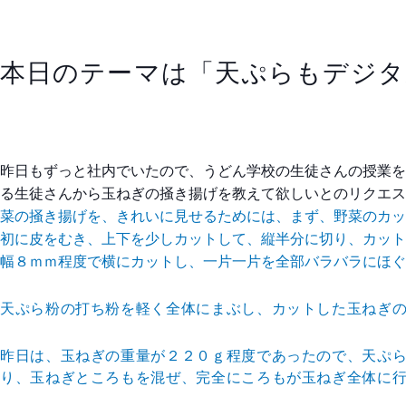
本日のテーマは「天ぷらもデジタ
昨日もずっと社内でいたので、うどん学校の生徒さんの授
業を
る生徒さんか
ら玉ねぎの掻き揚げを教えて欲しいとのリクエス
菜の掻き揚げを、きれいに見せるためには、まず、野菜
のカッ
初に皮をむ
き、上下を少しカットして、縦半分に切り、カット
幅８ｍｍ程度で横にカッ
トし、一片一片を全部バラバラにほぐ
天ぷら粉の打ち粉を軽く全体にまぶし、カットした玉ねぎ
昨日は、玉ねぎの重量が２２０ｇ程度であったので、天ぷ
り、玉ねぎとこ
ろもを混ぜ、完全にころもが玉ねぎ全体に