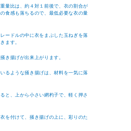
の重量比は、約４対１前後で、衣の割合が
菜の食感も落ち
るので、最低必要な衣の量
、レードルの中に衣をまぶした玉ねぎを落
いきます。
た掻き揚げが出来上がります。
ているような掻き揚げは、材料を一気に落
入ると、上から小さい網杓子で、軽く押さ
、衣を付けて、掻き揚げの上に、彩りのた