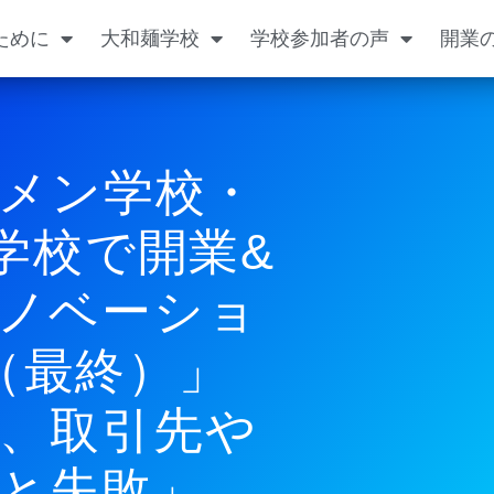
ために
大和麺学校
学校参加者の声
開業
メン学校・
学校で開業&
ノベーショ
（最終）」
、取引先や
と失敗」