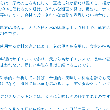
らは、厚めのこ
ろもにして、直接に熱が伝わり難くし、揚
が中に伝わるのを避け、きれい
な断面を見せ、反対に、ナ
等のように、食材の持つきれいな色彩を表現し
たい場合は
厚衣の場合は、天ぷら粉と水の比率は１．５対１で、薄衣
割合です。
使用する食材の違いにより、衣の厚さを変更し、食材の持
料理はサイエンスであり、天ぷらもサイエンスで、長年の
捉われない、新
しい料理を目指し続けることです。
科学的に分析していけば、合理的に美味しい料理を誰でも
けでなく、海外
で日本食を広めるには、デジタルクッキン
デジタルクッキングは、まさに美味しさの科学であるので
本年２月２１日から始まった、１７３日間に及ぶ、「イノ