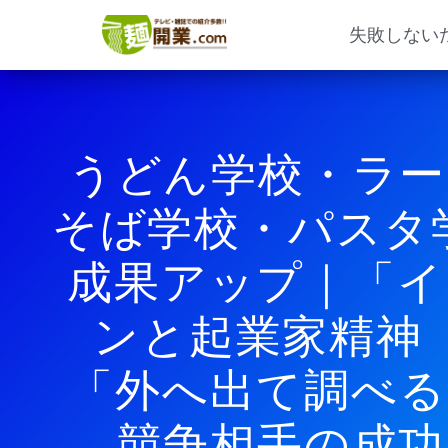
内
容
失敗しない
を
ス
キ
ッ
プ
うどん学校・ラー
そば学校・パスタ
成果アップ｜「イ
ンと起業家精神
「外へ出て調べる
競争相手の成功