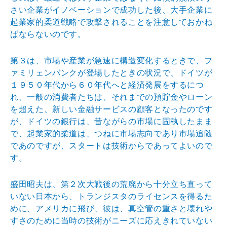
さい企業がイノベーションで成功した後、大手企業に
起業家的柔道戦略で攻撃されることを注意しておかね
ばならないのです。
第３は、市場や産業が急速に構造変化するときで、フ
ァミリェンバンクが登場したときの状況で、ドイツが
１９５０年代から６０年代へと経済発展をするにつ
れ、一般の消費者たちは、それまでの預貯金やローン
を超えた、新しい金融サービスの顧客となったのです
が、ドイツの銀行は、昔ながらの市場に固執したまま
で、起業家的柔道は、つねに市場志向であり市場追随
であのですが、スタートは技術からであってよいので
す。
盛田昭夫は、第２次大戦後の荒廃から十分立ち直って
いない日本から、トランジスタのライセンスを得るた
めに、アメリカに飛び、彼は、真空管の重さと壊れや
すさのために当時の技術がニーズに応えきれていない