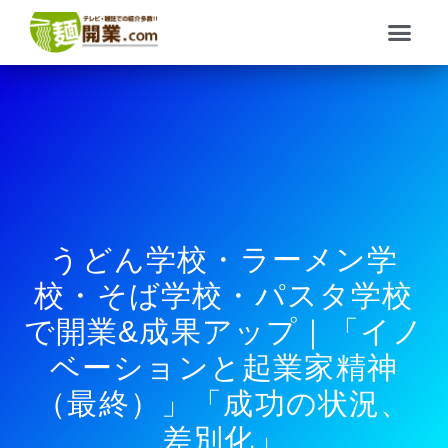
内
メ
容
ニ
を
ュ
ス
ー
キ
ッ
プ
うどん学校・ラーメン学
校・そば学校・パスタ学校
で開業&成果アップ｜「イノ
ベーションと起業家精神
（最終）」「成功の状況、
差別化」