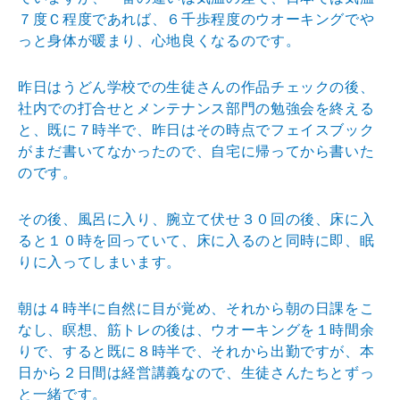
７度Ｃ程度であれば、６千歩程度のウオーキングでや
っと身体が暖まり、心地良くなるのです。
昨日はうどん学校での生徒さんの作品チェックの後、
社内での打合せとメンテナンス部門の勉強会を終える
と、既に７時半で、昨日はその時点でフェイスブック
がまだ書いてなかったので、自宅に帰ってから書いた
のです。
その後、風呂に入り、腕立て伏せ３０回の後、床に入
ると１０時を回っていて、床に入るのと同時に即、眠
りに入ってしまいます。
朝は４時半に自然に目が覚め、それから朝の日課をこ
なし、瞑想、筋トレの後は、ウオーキングを１時間余
りで、すると既に８時半で、それから出勤ですが、本
日から２日間は経営講義なので、生徒さんたちとずっ
と一緒です。