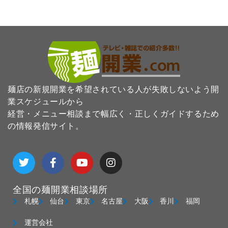
麺店の新規開業を希望されている人が失敗しないよう開
業スケジュールから
経営・メニュー相談まで幅広く・正しくガイドするため
の情報発信サイト。
T
F
Y
I
w
a
o
n
i
c
u
s
t
e
t
t
全国の麺開業相談場所
t
b
u
a
e
o
b
g
札幌
仙台
東京
名古屋
大阪
香川
福岡
r
o
e
r
k
a
運営会社