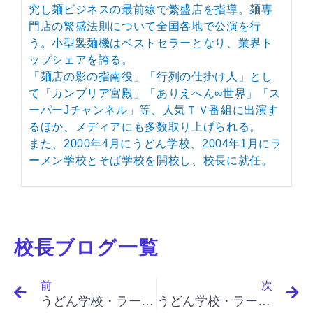
究し麺ビジネスの最前線で繁盛店を指導。麺専
門店の繁盛法則について全国各地で公演を行
う。小型製麺機はベストセラーとなり、業界ト
ップシェアを誇る。
「麺店の影の指南役」「行列の仕掛け人」とし
て「カンブリア宮殿」「ありえへん∞世界」「ス
ーパーJチャンネル」等、人気ＴＶ番組に出演す
るほか、メディアにも多数取り上げられる。
また、2000年4月にうどん学校、2004年1月にラ
ーメン学校とそば学校を開校し、校長に就任。
校長ブログ一覧
Prev
N
前
次
うどん学校・ラーメン学校・そば学校・パスタ学校で開業&成果アップ｜「イノベーションと起業家精神（最終）」「先行者の５つの悪い癖」
うどん学校・ラーメン学校・そば学校・パスタ学校で開業&成果アップ｜「イノベーションと起業家精神（最終）」「ニッチの占拠、関所戦略、関所戦略が成立する条件、限界とリスク」