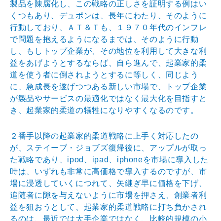
製品を陳腐化し、この戦略の正しさを証明する例はい
くつもあり、デュポンは、長年にわたり、そのように
行動しており、ＡＴ＆Ｔも、１９７０年代のインフレ
で問題を抱えるようになるまでは、そのように行動
し、もしトップ企業が、その地位を利用して大きな利
益をあげようとするならば、自ら進んで、起業家的柔
道を使う者に倒されようとするに等しく、同じよう
に、急成長を遂げつつある新しい市場で、トップ企業
が製品やサービスの最適化ではなく最大化を目指すと
き、起業家的柔道の犠牲になりやすくなるのです。
２番手以降の起業家的柔道戦略に上手く対応したの
が、ステイーブ・ジョブズ復帰後に、アップルが取っ
た戦略であり、ipod、ipad、iphoneを市場に導入した
時は、いずれも非常に高価格で導入するのですが、市
場に浸透していくにつれて、矢継ぎ早に価格を下げ、
追随者に隙を与えないように市場を押さえ、創業者利
益を狙おうとして、起業家的柔道戦略に打ち負かされ
るのは、最近では大手企業ではなく、比較的規模の小