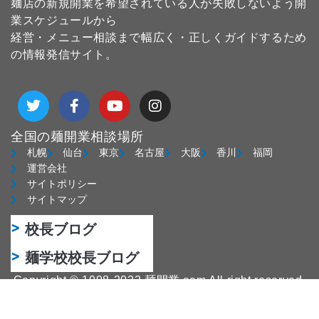
麺店の新規開業を希望されている人が失敗しないよう開
業スケジュールから
経営・メニュー相談まで幅広く・正しくガイドするため
の情報発信サイト。
T
F
Y
I
w
a
o
n
i
c
u
s
t
e
t
t
全国の麺開業相談場所
t
b
u
a
札幌
仙台
東京
名古屋
大阪
香川
福岡
e
o
b
g
運営会社
r
o
e
r
サイトポリシー
k
a
サイトマップ
-
m
f
校長ブログ
麺学校校長ブログ
Copyright © 1998-2022 麺開業.com All right reserved.