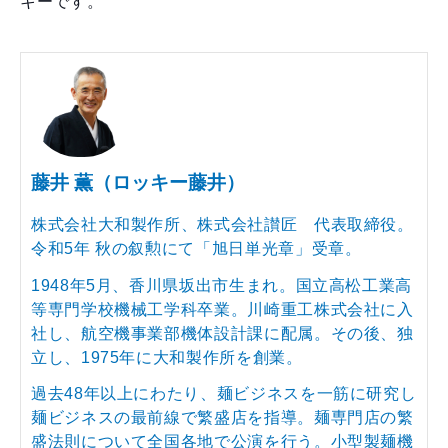
キーです。
藤井 薫（ロッキー藤井）
株式会社大和製作所、株式会社讃匠 代表取締役。
令和5年 秋の叙勲にて「旭日単光章」受章。
1948年5月、香川県坂出市生まれ。国立高松工業高
等専門学校機械工学科卒業。川崎重工株式会社に入
社し、航空機事業部機体設計課に配属。その後、独
立し、1975年に大和製作所を創業。
過去48年以上にわたり、麺ビジネスを一筋に研究し
麺ビジネスの最前線で繁盛店を指導。麺専門店の繁
盛法則について全国各地で公演を行う。小型製麺機