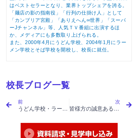
はベストセラーとなり、業界トップシェアを誇る。
「麺店の影の指南役」「行列の仕掛け人」として
「カンブリア宮殿」「ありえへん∞世界」「スーパ
ーJチャンネル」等、人気ＴＶ番組に出演するほ
か、メディアにも多数取り上げられる。
また、2000年4月にうどん学校、2004年1月にラー
メン学校とそば学校を開校し、校長に就任。
校長ブログ一覧
Prev
N
前
次
うどん学校・ラーメン学校・そば学校・パスタ学校で開業&成果アップ｜「イノベーションと起業家精神（最終）」「顧客戦略、ＧＥとマコーミック、価値戦略」
皆様方の誠意ある態度、楽しそうな仕事ぶりに感心しました。