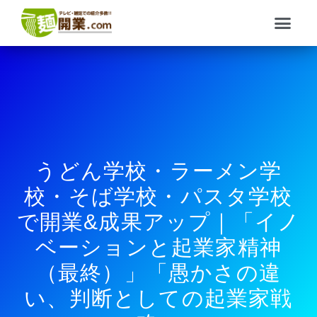
内
メ
容
ニ
を
ュ
ス
ー
キ
ッ
プ
うどん学校・ラーメン学
校・そば学校・パスタ学校
で開業&成果アップ｜「イノ
ベーションと起業家精神
（最終）」「愚かさの違
い、判断としての起業家戦