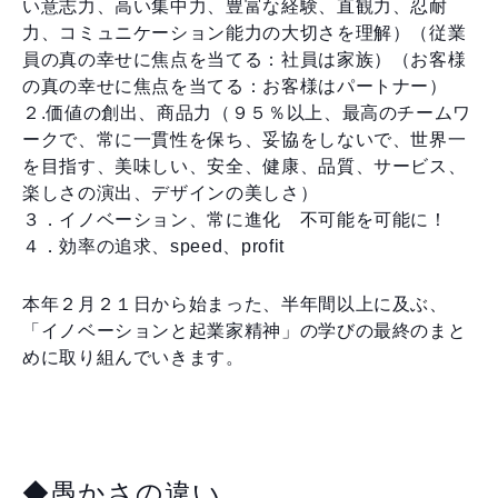
い意志力、高い集中力、豊富な経験、直観力、忍耐
力、コミュニケーション能力の大切さを理解）（従業
員の真の幸せに焦点を当てる：社員は家族）（お客様
の真の幸せに焦点を当てる：お客様はパートナー）
２.価値の創出、商品力（９５％以上、最高のチームワ
ークで、常に一貫性を保ち、妥協をしないで、世界一
を目指す、美味しい、安全、健康、品質、サービス、
楽しさの演出、デザインの美しさ）
３．イノベーション、常に進化 不可能を可能に！
４．効率の追求、speed、profit
本年２月２１日から始まった、半年間以上に及ぶ、
「イノベーションと起業家精神」の学びの最終のまと
めに取り組んでいきます。
◆愚かさの違い