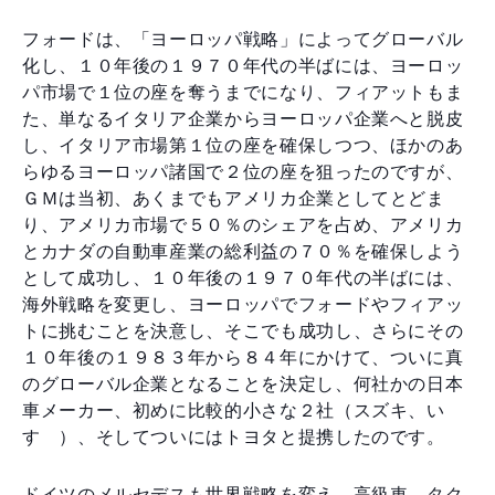
フォードは、「ヨーロッパ戦略」によってグローバル
化し、１０年後の１９７０年代の半ばには、ヨーロッ
パ市場で１位の座を奪うまでになり、フィアットもま
た、単なるイタリア企業からヨーロッパ企業へと脱皮
し、イタリア市場第１位の座を確保しつつ、ほかのあ
らゆるヨーロッパ諸国で２位の座を狙ったのですが、
ＧＭは当初、あくまでもアメリカ企業としてとどま
り、アメリカ市場で５０％のシェアを占め、アメリカ
とカナダの自動車産業の総利益の７０％を確保しよう
として成功し、１０年後の１９７０年代の半ばには、
海外戦略を変更し、ヨーロッパでフォードやフィアッ
トに挑むことを決意し、そこでも成功し、さらにその
１０年後の１９８３年から８４年にかけて、ついに真
のグローバル企業となることを決定し、何社かの日本
車メーカー、初めに比較的小さな２社（スズキ、い
すゞ）、そしてついにはトヨタと提携したのです。
ドイツのメルセデスも世界戦略を変え、高級車、タク