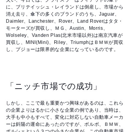
に、ブリテイッシュ・レイランドは倒産し、市場から
消え去り、傘下の多くのブランドのうち、Jaguar、
Daimler、Lanchester、Rover、Land Roverはタタ・
モーターズが買収し、ＭＧ、Austin、Morris、
Wolseley、Vanden Plas(北米市場以外)は南京汽車が
買収し、MINI(Mini)、Riley、TriumphはＢＭＷが買収
し、プジョーは限界的な企業になっているのです。
「ニッチ市場での成功」
しかし、ここで最も重要かつ興味があるのは、これら
の企業よりはるかに小さな企業の例であり、当時は、
大手も中小もすべて、変化に対応しない自動車メーカ
ーは斜陽の運命にあったのですが、ボルボ、ＢＭＷ、
ポルシェという３つの小さな企業が、この自動車市場