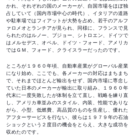
かれ、それぞれの国のメーカーが、自国市場をほぼ独
占していて（国内市場中心の時代）、イタリアの道路
や駐車場ではフィアットが大勢を占め、若干のアルフ
ァロメオとランチアが見られ、同様に、フランスで見
られたのはルノー、プジョー、シトロエン、ドイツで
はメルセデス、オペル、ドイツ・フォード、アメリカ
ではＧＭ、フォード、クライスラーだったのです。
ところが１９６０年頃、自動車産業がグローバル産業
になり始め、ここでも、各メーカーの対応はまちまち
で、それまでほとんど輸出をせず、国内市場に専念し
ていた日本のメーカーが輸出に取り組み、１９６０年
代末に一度失敗したが体制を立て直し、戦略を練り直
し、アメリカ車並みのスタイル、内装、性能でありな
がら、小型、低燃費、高品質のものを生産し、優れた
アフターサービスを行ない、彼らは１９７９年の石油
ショックという２度目の機会をとらえ、大きな成功を
収めたのです。