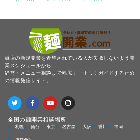
麺店の新規開業を希望されている人が失敗しないよう開
業スケジュールから
経営・メニュー相談まで幅広く・正しくガイドするため
の情報発信サイト。
T
F
Y
I
w
a
o
n
i
c
u
s
t
e
t
t
全国の麺開業相談場所
t
b
u
a
e
o
b
g
札幌
仙台
東京
名古屋
大阪
香川
福岡
r
o
e
r
k
a
運営会社