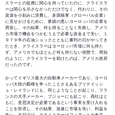
スラーとの提携に関心を持っていたのに、クライスラ
ーは関心を示さなかっただけでなく、代わりに、その
資源を小刻みに浪費し、多国籍軍（グローバル企業）
に見せかけるために、業績の悪いヨーロッパの企業を
買収し、その結果、何も得ることなく失敗し、アメリ
カ市場で機会をつかむうえで必要な資金まで失い、１
９７９年の石油ショックとともに審判の日がやってき
たとき、クライスラーはヨーロッパ市場に何も持た
ず、アメリカでもほとんど何も持たない状態で、周知
のように、クライスラーを助けたのは、アメリカ政府
だったのです。
かってイギリス最大の自動車メーカーであり、ヨーロ
ッパ大陸の覇権を争ったことさえあるブリテイッシ
ュ・レイランドにも、同じようなことが起こり、フラ
ンスの大手メーカー、プジョーにも起こり、両社はと
もに、意思決定が必要であるという事実を受け入れる
ことを拒否し、その結果、急速に市場を失い、利益を
失い、今日では、クライスラーはフィアットの傘下