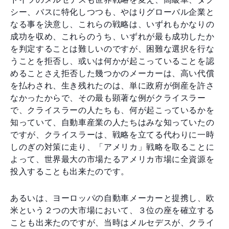
シー、バスに特化しつつも、やはりグローバル企業と
なる事を決意し、これらの戦略は、いずれもかなりの
成功を収め、これらのうち、いずれが最も成功したか
を判定することは難しいのですが、困難な選択を行な
うことを拒否し、或いは何かが起こっていることを認
めることさえ拒否した幾つかのメーカーは、高い代償
を払わされ、生き残れたのは、単に政府が倒産を許さ
なかったからで、その最も顕著な例がクライスラー
で、クライスラーの人たちも、何が起こっているかを
知っていて、自動車産業の人たちはみな知っていたの
ですが、クライスラーは、戦略を立てる代わりに一時
しのぎの対策に走り、「アメリカ」戦略を取ることに
よって、世界最大の市場たるアメリカ市場に全資源を
投入することも出来たのです。
あるいは、ヨーロッパの自動車メーカーと提携し、欧
米という２つの大市場において、３位の座を確立する
ことも出来たのですが、当時はメルセデスが、クライ