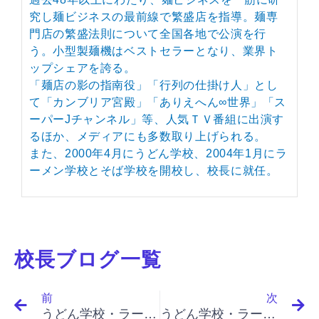
究し麺ビジネスの最前線で繁盛店を指導。麺専
門店の繁盛法則について全国各地で公演を行
う。小型製麺機はベストセラーとなり、業界ト
ップシェアを誇る。
「麺店の影の指南役」「行列の仕掛け人」とし
て「カンブリア宮殿」「ありえへん∞世界」「ス
ーパーJチャンネル」等、人気ＴＶ番組に出演す
るほか、メディアにも多数取り上げられる。
また、2000年4月にうどん学校、2004年1月にラ
ーメン学校とそば学校を開校し、校長に就任。
校長ブログ一覧
Prev
N
前
次
うどん学校・ラーメン学校・そば学校・パスタ学校で開業&成果アップ｜ 「イノベーションと起業家精神（最終）」「産業構造の変化を知る（第４の機会）、産業の不安定性、産業構造は不変か、自動車産業の構造変化の第１の波」
うどん学校・ラーメン学校・そば学校・パスタ学校で開業&成果アップ｜「イノベーションと起業家精神（最終）」「イノベーションの機会、外部の者にとってのチャンス」