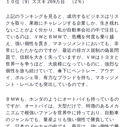
１０位（9）スズキ 269万台 （2％）
上記のランキングを見ると、成功するビジネスはリス
クを取り、果敢にチャレンジする企業しか、生き残れ
ないことがよく分かり、私が自動車会社の中で注目し
ているのは、ＶＷとＢＭＷで、危機を何度も乗り越
え、強い個性を貫き、マネッジメントにおいても、非
常にしたたかなのですが、最近の排ガス規制の偽装問
題で、信頼を大きく失っていますが、ＶＷはトヨタと
世界一を争うほど、大規模になっているのに、強烈な
個性を放ち続けていて、傘下にベントレー、アウデ
イ、ポルシェ等、有力なブランドを持ち、マネッジメ
ント・レベルでも突出しているのです。
ＢＭＷも、ホンダのようにオートバイも持っているの
ですが、オートバイは、大型だけで、特徴のあるメカ
ニズムで根強いファンを世界中に持っており、自動車
のジャンルでも、量産よりも強い個性で勝負してい
て、日本のメーカーの中でも、最近は、強い個性で勝