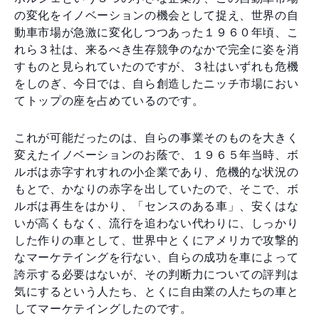
の変化をイノベーションの機会として捉え、世界の自
動車市場が急激に変化しつつあった１９６０年頃、こ
れら３社は、来るべき生存競争のなかで完全に姿を消
すものと見られていたのですが、３社はいずれも危機
をしのぎ、今日では、自ら創造したニッチ市場におい
てトップの座を占めているのです。
これが可能だったのは、自らの事業そのものを大きく
変えたイノベーションのお蔭で、１９６５年当時、ボ
ルボは赤字すれすれの小企業であり、危機的な状況の
もとで、かなりの赤字を出していたので、そこで、ボ
ルボは再生をはかり、「センスのある車」、安くはな
いが高くもなく、流行を追わない代わりに、しっかり
した作りの車として、世界中とくにアメリカで攻撃的
なマーケテイングを行ない、自らの成功を車によって
誇示する必要はないが、その判断力についての評判は
気にするという人たち、とくに自由業の人たちの車と
してマーケテイングしたのです。