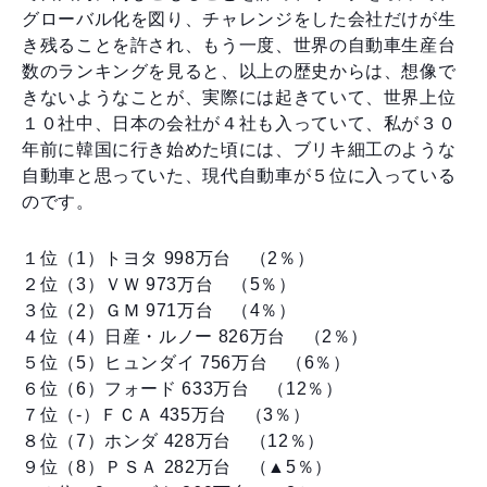
グローバル化を図り、チャレンジをした会社だけが生
き残ることを許され、もう一度、世界の自動車生産台
数のランキングを見ると、以上の歴史からは、想像で
きないようなことが、実際には起きていて、世界上位
１０社中、日本の会社が４社も入っていて、私が３０
年前に韓国に行き始めた頃には、ブリキ細工のような
自動車と思っていた、現代自動車が５位に入っている
のです。
１位（1）トヨタ 998万台 （2％）
２位（3）ＶＷ 973万台 （5％）
３位（2）ＧＭ 971万台 （4％）
４位（4）日産・ルノー 826万台 （2％）
５位（5）ヒュンダイ 756万台 （6％）
６位（6）フォード 633万台 （12％）
７位（-）ＦＣＡ 435万台 （3％）
８位（7）ホンダ 428万台 （12％）
９位（8）ＰＳＡ 282万台 （▲5％）