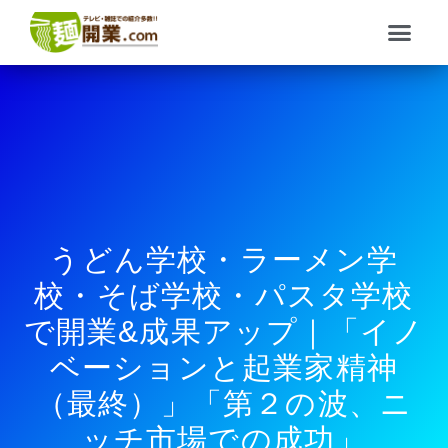
内
メ
容
ニ
を
ュ
ス
ー
キ
ッ
プ
うどん学校・ラーメン学
校・そば学校・パスタ学校
で開業&成果アップ｜「イノ
ベーションと起業家精神
（最終）」「第２の波、ニ
ッチ市場での成功」