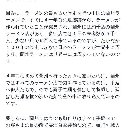
因みに、ラーメンの最も古い歴史を持つ中国の蘭州ラ
ーメンで、すでに４千年前の遺跡跡から、ラーメンが
作られていたことが発見され、蘭州には約千店の蘭州
ラーメン店があり、多い店では１日の来客数が５千
人、少ない店で５百人も来ているのですが、たかだか
１００年の歴史しかない日本のラーメンが世界中に広
まり、蘭州ラーメンは世界中には広まっていないので
す。
４年前に初めて蘭州へ行ったときに驚いたのは、蘭州
ではすべてのラーメン店で麺を作っているのは、手延
べ職人たちで、今でも両手で麺を伸ばして製麺し、延
ばした麺を横の沸いた茹で釜の中に放り込んでいるの
です。
要するに、蘭州では今でも麺作りはすべて手延べで、
お客さまの目の前で実演自家製麺なので、麺打ち職人