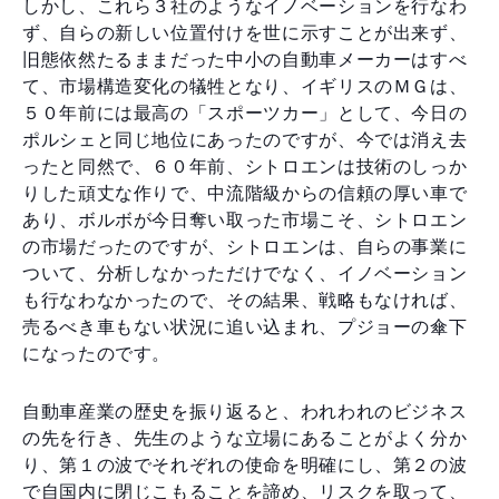
しかし、これら３社のようなイノベーションを行なわ
ず、自らの新しい位置付けを世に示すことが出来ず、
旧態依然たるままだった中小の自動車メーカーはすべ
て、市場構造変化の犠牲となり、イギリスのＭＧは、
５０年前には最高の「スポーツカー」として、今日の
ポルシェと同じ地位にあったのですが、今では消え去
ったと同然で、６０年前、シトロエンは技術のしっか
りした頑丈な作りで、中流階級からの信頼の厚い車で
あり、ボルボが今日奪い取った市場こそ、シトロエン
の市場だったのですが、シトロエンは、自らの事業に
ついて、分析しなかっただけでなく、イノベーション
も行なわなかったので、その結果、戦略もなければ、
売るべき車もない状況に追い込まれ、プジョーの傘下
になったのです。
自動車産業の歴史を振り返ると、われわれのビジネス
の先を行き、先生のような立場にあることがよく分か
り、第１の波でそれぞれの使命を明確にし、第２の波
で自国内に閉じこもることを諦め、リスクを取って、