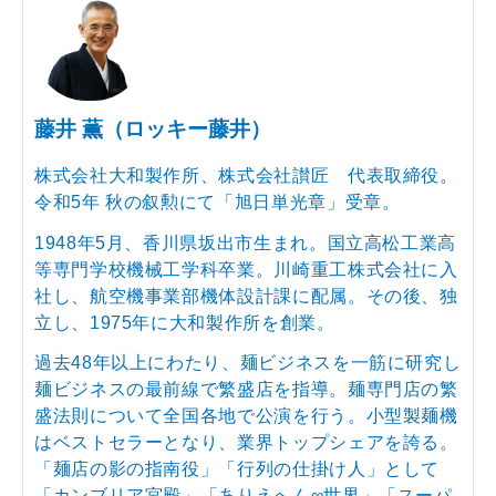
藤井 薫（ロッキー藤井）
株式会社大和製作所、株式会社讃匠 代表取締役。
令和5年 秋の叙勲にて「旭日単光章」受章。
1948年5月、香川県坂出市生まれ。国立高松工業高
等専門学校機械工学科卒業。川崎重工株式会社に入
社し、航空機事業部機体設計課に配属。その後、独
立し、1975年に大和製作所を創業。
過去48年以上にわたり、麺ビジネスを一筋に研究し
麺ビジネスの最前線で繁盛店を指導。麺専門店の繁
盛法則について全国各地で公演を行う。小型製麺機
はベストセラーとなり、業界トップシェアを誇る。
「麺店の影の指南役」「行列の仕掛け人」として
「カンブリア宮殿」「ありえへん∞世界」「スーパ