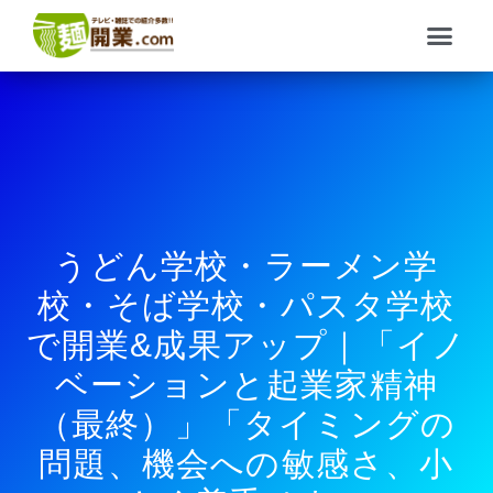
内
メ
容
ニ
を
ュ
ス
ー
キ
ッ
プ
うどん学校・ラーメン学
校・そば学校・パスタ学校
で開業&成果アップ｜「イノ
ベーションと起業家精神
（最終）」「タイミングの
問題、機会への敏感さ、小