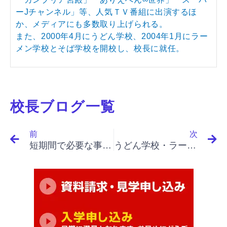
ーJチャンネル」等、人気ＴＶ番組に出演するほ
か、メディアにも多数取り上げられる。
また、2000年4月にうどん学校、2004年1月にラー
メン学校とそば学校を開校し、校長に就任。
校長ブログ一覧
Prev
N
前
次
短期間で必要な事をしっかり学べる学校だと思いました。
うどん学校・ラーメン学校・そば学校・パスタ学校で開業&成果アップ｜「イノベーションと起業家精神（最終）」「知識が出揃ったとき、知識によるイノベーションの条件、分析の必要性」