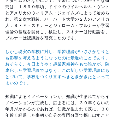
ドタイムのさなかにいて、学習についての科学的な研
究は、１８９０年頃、ドイツのヴイルヘルム・ヴント
とアメリカのウィリアム・ジェイムズによって始めら
れ、第２次大戦後、ハーバード大学の２人のアメリカ
人．Ｂ・Ｆ・スキナーとジェローム・ブルナーが学習
理論の基礎を開発し、検証し、スキナーは行動論を、
ブルナーは認識論を研究したのです。
しかし現実の学校に対し、学習理論がいささかなりと
も影響を与えるようになったのは最近のことであり、
おそらく、今日ようやく起業家精神をもつ誰かが、陳
腐化した学習理論ではなく、この新しい学習理論にも
とづいて、学校をつくり直すべきときがきたといって
よいのです。
知識によるイノベーションが、知識が生まれてからイ
ノベーションが完成し、広まるには、３０年くらいの
年月がかかるのであれば、知識が生まれて既に、３０
年近く経過した事柄が自分の専門分野で探し出すこと