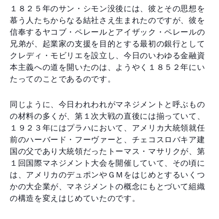
１８２５年のサン・シモン没後には、彼とその思想を
慕う人たちからなる結社さえ生まれたのですが、彼を
信奉するヤコブ・ペレールとアイザック・ペレールの
兄弟が、起業家の支援を目的とする最初の銀行として
クレディ・モビリエを設立し、今日のいわゆる金融資
本主義への道を開いたのは、ようやく１８５２年にい
たってのことであるのです。
同じように、今日われわれがマネジメントと呼ぶもの
の材料の多くが、第１次大戦の直後には揃っていて、
１９２３年にはプラハにおいて、アメリカ大統領就任
前のハーバード・フーヴァーと、チェコスロバキア建
国の父であり大統領だったトーマス・マサリクが、第
１回国際マネジメント大会を開催していて、その頃に
は、アメリカのデュポンやＧＭをはじめとするいくつ
かの大企業が、マネジメントの概念にもとづいて組織
の構造を変えはじめていたのです。