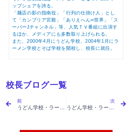
ップシェアを誇る。
「麺店の影の指南役」「行列の仕掛け人」とし
て「カンブリア宮殿」「ありえへん∞世界」「ス
ーパーJチャンネル」等、人気ＴＶ番組に出演す
るほか、メディアにも多数取り上げられる。
また、2000年4月にうどん学校、2004年1月にラ
ーメン学校とそば学校を開校し、校長に就任。
校長ブログ一覧
Prev
N
前
次
うどん学校・ラーメン学校・そば学校・パスタ学校で開業&成果アップ｜ 「イノベーションと起業家精神（最終）」「なすべきでないこと、イノベーションを成功させるための３つの条件」
うどん学校・ラーメン学校・そば学校・パスタ学校で開業&成果アップ｜「イノベーションと起業家精神（最終）」「既存企業における起業家精神、起業家たること、大企業によるイノベーション、障害は既存の事業」