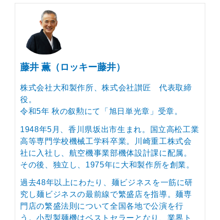
藤井 薫（ロッキー藤井）
株式会社大和製作所、株式会社讃匠 代表取締
役。
令和5年 秋の叙勲にて「旭日単光章」受章。
1948年5月、香川県坂出市生まれ。国立高松工業
高等専門学校機械工学科卒業。川崎重工株式会
社に入社し、航空機事業部機体設計課に配属。
その後、独立し、1975年に大和製作所を創業。
過去48年以上にわたり、麺ビジネスを一筋に研
究し麺ビジネスの最前線で繁盛店を指導。麺専
門店の繁盛法則について全国各地で公演を行
う。小型製麺機はベストセラーとなり、業界ト