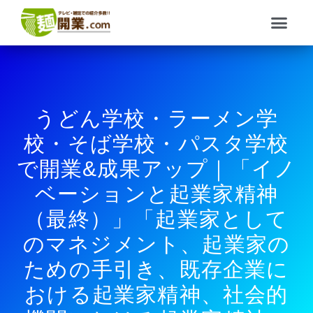
内
メ
容
ニ
を
ュ
ス
ー
キ
ッ
プ
うどん学校・ラーメン学
校・そば学校・パスタ学校
で開業&成果アップ｜「イノ
ベーションと起業家精神
（最終）」「起業家として
のマネジメント、起業家の
ための手引き、既存企業に
おける起業家精神、社会的