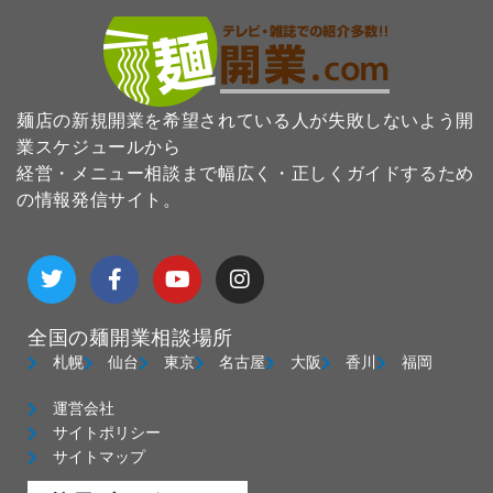
麺店の新規開業を希望されている人が失敗しないよう開
業スケジュールから
経営・メニュー相談まで幅広く・正しくガイドするため
の情報発信サイト。
T
F
Y
I
w
a
o
n
i
c
u
s
t
e
t
t
全国の麺開業相談場所
t
b
u
a
e
o
b
g
札幌
仙台
東京
名古屋
大阪
香川
福岡
r
o
e
r
k
a
運営会社
-
m
サイトポリシー
f
サイトマップ