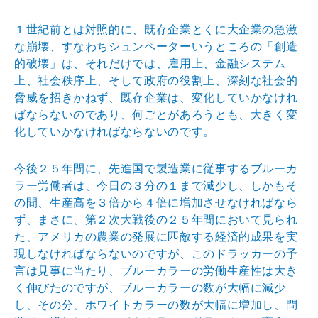
１世紀前とは対照的に、既存企業とくに大企業の急激
な崩壊、すなわちシュンペーターいうところの「創造
的破壊」は、それだけでは、雇用上、金融システム
上、社会秩序上、そして政府の役割上、深刻な社会的
脅威を招きかねず、既存企業は、変化していかなけれ
ばならないのであり、何ごとがあろうとも、大きく変
化していかなければならないのです。
今後２５年間に、先進国で製造業に従事するブルーカ
ラー労働者は、今日の３分の１まで減少し、しかもそ
の間、生産高を３倍から４倍に増加させなければなら
ず、まさに、第２次大戦後の２５年間において見られ
た、アメリカの農業の発展に匹敵する経済的成果を実
現しなければならないのですが、このドラッカーの予
言は見事に当たり、ブルーカラーの労働生産性は大き
く伸びたのですが、ブルーカラーの数が大幅に減少
し、その分、ホワイトカラーの数が大幅に増加し、問