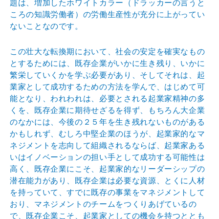
題は、増加したホワイトカラー（ドラッカーの言うと
ころの知識労働者）の労働生産性が充分に上がってい
ないことなのです。
この壮大な転換期において、社会の安定を確実なもの
とするためには、既存企業がいかに生き残り、いかに
繁栄していくかを学ぶ必要があり、そしてそれは、起
業家として成功するための方法を学んで、はじめて可
能となり、われわれは、必要とされる起業家精神の多
くを、既存企業に期待せざるを得ず、もちろん大企業
のなかには、今後の２５年を生き残れないものがある
かもしれず、むしろ中堅企業のほうが、起業家的なマ
ネジメントを志向して組織されるならば、起業家ある
いはイノベーションの担い手として成功する可能性は
高く、既存企業にこそ、起業家的なリーダーシップの
潜在能力があり、既存企業は必要な資源、とくに人材
を持っていて、すでに既存の事業をマネジメントして
おり、マネジメントのチームをつくりあげているの
で、既存企業こそ、起業家としての機会を持つととも