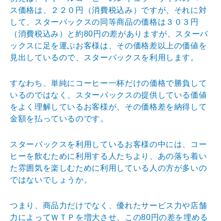
ス価
格は、２２０円（消費税込み）ですが、それに対
して、ス
ターバックスの同等商品の価格は３０３円
（消費税込み）
と約80円の差がありますが、スターバ
ックスに足を運ぶ
お客様は、その価格差以上の価値を
見出しているので、ス
ターバックスを利用します。
すなわち、単純にコーヒー一杯だけの価格で勝負して
いる
のではなく、スターバックスの提供している価値
をよく理
解しているお客様が、その価格差を納得して
金額を払って
いるのです。
スターバックスを利用しているお客様の中には、コー
ヒー
を飲むために利用する人たちより、あの落ち着い
た雰囲気
を楽しむために利用している人の方が多いの
ではないでし
ょうか。
つまり、商品力だけでなく、優れたサービス力や店舗
力に
よってＷＴＰを増大させ、この80円の差を埋める