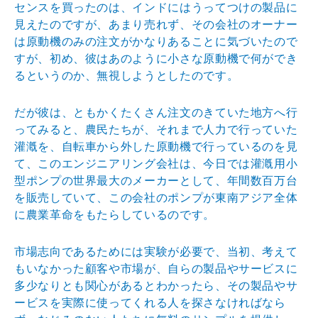
センスを
買ったのは、インドにはうってつけの製品に
見えたのです
が、あまり売れず、その会社のオーナー
は原動機のみの注
文がかなりあることに気づいたので
すが、初め、彼はあの
ように小さな原動機で何ができ
るというのか、無視しよう
としたのです。
だが彼は、ともかくたくさん注文のきていた地方へ行
って
みると、農民たちが、それまで人力で行っていた
灌漑を、
自転車から外した原動機で行っているのを見
て、このエン
ジニアリング会社は、今日では灌漑用小
型ポンプの世界最
大のメーカーとして、年間数百万台
を販売していて、この
会社のポンプが東南アジア全体
に農業革命をもたらしてい
るのです。
市場志向であるためには実験が必要で、当初、考えて
もい
なかった顧客や市場が、自らの製品やサービスに
多少なり
とも関心があるとわかったら、その製品やサ
ービスを実際
に使ってくれる人を探さなければなら