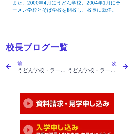
また、2000年4月にうどん学校、2004年1月にラ
ーメン学校とそば学校を開校し、校長に就任。
校長ブログ一覧
Prev
N
前
次
うどん学校・ラーメン学校・そば学校・パスタ学校で開業&成果アップ｜「イノベーションと起業家精神（最終）」「ベンチャー・ビジネスのマネジメント、市場志向の必要、予期せぬことを当然とする」
うどん学校・ラーメン学校・そば学校・パスタ学校で開業&成果アップ｜「イノベーションと起業家精神（最終）」「資金構造を超えた成長、フランチャイズ成功の原則、死活問題、突然の不能」