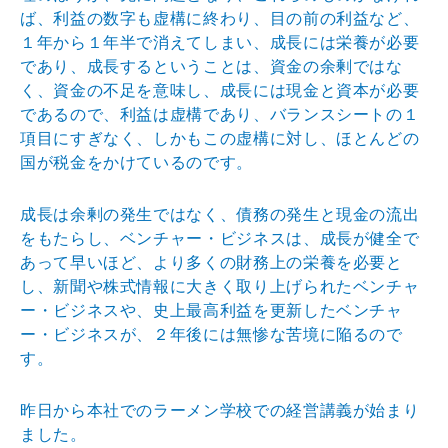
ば、利益の数
字も虚構に終わり、目の前の利益など、
１年から１年半で
消えてしまい、成長には栄養が必要
であり、成長するとい
うことは、資金の余剰ではな
く、資金の不足を意味し、成
長には現金と資本が必要
であるので、利益は虚構であり、
バランスシートの１
項目にすぎなく、しかもこの虚構に対
し、ほとんどの
国が税金をかけているのです。
成長は余剰の発生ではなく、債務の発生と現金の流出
をも
たらし、ベンチャー・ビジネスは、成長が健全で
あって早
いほど、より多くの財務上の栄養を必要と
し、新聞や株式
情報に大きく取り上げられたベンチャ
ー・ビジネスや、史
上最高利益を更新したベンチャ
ー・ビジネスが、２年後に
は無惨な苦境に陥るので
す。
昨日から本社でのラーメン学校での経営講義が始まり
まし
た。