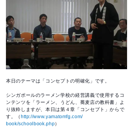
本日のテーマは「コンセプトの明確化」です。
シンガポールのラーメン学校の経営講義で使用するコ
ンテ
ンツを「ラーメン、うどん、蕎麦店の教科書」よ
り抜粋し
ますが、本日は第４章「コンセプト」からで
す。（
http://www.yamatomfg.com/
book/schoolbook.php
）