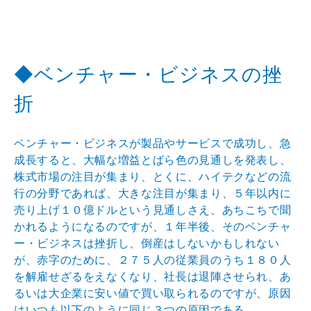
◆ベンチャー・ビジネスの挫
折
ベンチャー・ビジネスが製品やサービスで成功し、急
成長
すると、大幅な増益とばら色の見通しを発表し、
株式市場
の注目が集まり、とくに、ハイテクなどの流
行の分野であ
れば、大きな注目が集まり、５年以内に
売り上げ１０億ド
ルという見通しさえ、あちこちで聞
かれるようになるので
すが、１年半後、そのベンチャ
ー・ビジネスは挫折し、倒
産はしないかもしれない
が、赤字のために、２７５人の従
業員のうち１８０人
を解雇せざるをえなくなり、社長は退
陣させられ、あ
るいは大企業に安い値で買い取られるので
すが、原因
はいつも以下のように同じ３つの原因である。