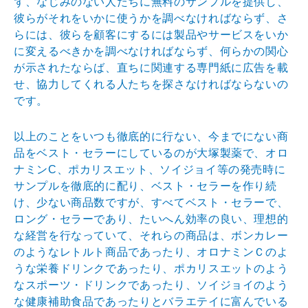
ず、なじみのない人
たちに無料のサンプルを提供し、
彼らがそれをいかに使う
かを調べなければならず、さ
らには、彼らを顧客にするに
は製品やサービスをいか
に変えるべきかを調べなければな
らず、何らかの関心
が示されたならば、直ちに関連する専
門紙に広告を載
せ、協力してくれる人たちを探さなければ
ならないの
です。
以上のことをいつも徹底的に行ない、今までにない商
品を
ベスト・セラーにしているのが大塚製薬で、オロ
ナミンC
、ポカリスエット、ソイジョイ等の発売時に
サンプルを徹
底的に配り、ベスト・セラーを作り続
け、少ない商品数で
すが、すべてベスト・セラーで、
ロング・セラーであり、
たいへん効率の良い、理想的
な経営を行なっていて、それ
らの商品は、ボンカレー
のようなレトルト商品であったり
、オロナミンＣのよ
うな栄養ドリンクであったり、ポカリ
スエットのよう
なスポーツ・ドリンクであったり、ソイジ
ョイのよう
な健康補助食品であったりとバラエテイに富ん
でいる