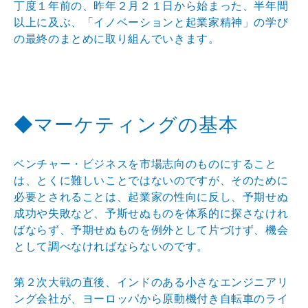
丁度１年前の、昨年２月２１日から始まった、半年間
以上
に及ぶ、「イノベーションと起業家精神」の学び
の最終の
まとめに取り組んでいきます。
◆マーケティングの基本
ベンチャー・ビジネスを市場志向のものにすること
は、と
くに難しいことではないのですが、そのために
必要とされ
ることは、起業家の性向に反し、予期せぬ
成功や失敗など
、予斯せぬものを体系的に探さなけれ
ばならず、予期せぬ
ものを例外として片づけず、機会
として調べなければなら
ないのです。
第２次大戦の直後、インドのある小さなエンジニアリ
ング
会社が、ヨーロッパから原動機付き自転車のライ