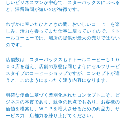
しいビジネス
マンが中心で、スターバックスに比べる
と、滞留時間が短
いのが特徴です。
わずかに空いたひとときの間、おいしいコーヒーを楽
しみ
、活力を養ってまた仕事に戻っていくので、ドト
ールコー
ヒーでは、場所の提供が最大の売りではない
のです。
店舗数は、スターバックスもドトールコーヒーも１０
００
店を越え、店舗の形態は同じようにセルフサービ
スタイプ
のコーヒーショップですが、コンセプトが違
うと、このよ
うにまったく違う内容になります。
明確な使命に基づく差別化されたコンセプトこそ、ビ
ジネ
スの本質であり、競争の原点でもあり、お客様の
価値を模
索し、ＷＴＰを増大させるための商品力、サ
ービス力、店
舗力を練り上げてください。