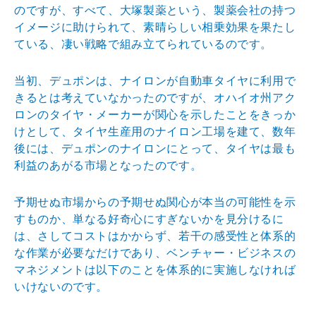
のですが、すべて、大塚製薬という、製薬会社の持
つ
イメージに助けられて、素晴らしい相乗効果を果たし
て
いる、凄い戦略で組み立てられているのです。
当初、デュポンは、ナイロンが自動車タイヤに利用で
きる
とは考えていなかったのですが、オハイオ州アク
ロンのタ
イヤ・メーカーが関心を示したことをきっか
けとして、タ
イヤ生産用のナイロン工場を建て、数年
後には、デュポン
のナイロンにとって、タイヤは最も
利益のあがる市場とな
ったのです。
予期せぬ市場からの予期せぬ関心が本当の可能性を示
すも
のか、単なる好奇心にすぎないかを見分けるに
は、さして
コストはかからず、若干の感受性と体系的
な作業が必要な
だけであり、ベンチャー・ビジネスの
マネジメントは以下
のことを体系的に実施しなければ
いけないのです。