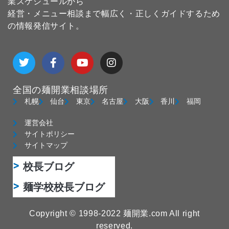
業スケジュールから
経営・メニュー相談まで幅広く・正しくガイドするため
の情報発信サイト。
T
F
Y
I
w
a
o
n
i
c
u
s
t
e
t
t
全国の麺開業相談場所
t
b
u
a
e
o
b
g
札幌
仙台
東京
名古屋
大阪
香川
福岡
r
o
e
r
k
a
運営会社
-
m
サイトポリシー
f
サイトマップ
校長ブログ
麺学校校長ブログ
Copyright © 1998-2022 麺開業.com All right
reserved.