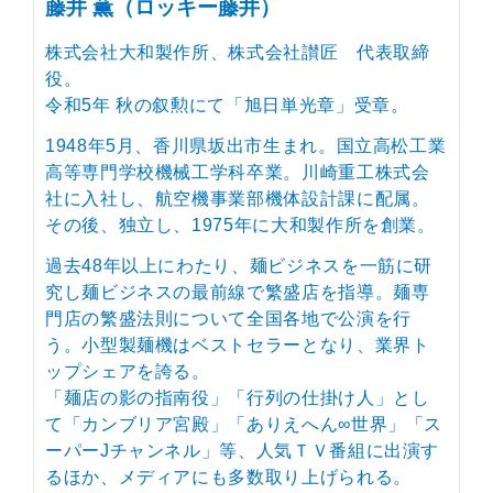
藤井 薫（ロッキー藤井）
株式会社大和製作所、株式会社讃匠 代表取締
役。
令和5年 秋の叙勲にて「旭日単光章」受章。
1948年5月、香川県坂出市生まれ。国立高松工業
高等専門学校機械工学科卒業。川崎重工株式会
社に入社し、航空機事業部機体設計課に配属。
その後、独立し、1975年に大和製作所を創業。
過去48年以上にわたり、麺ビジネスを一筋に研
究し麺ビジネスの最前線で繁盛店を指導。麺専
門店の繁盛法則について全国各地で公演を行
う。小型製麺機はベストセラーとなり、業界ト
ップシェアを誇る。
「麺店の影の指南役」「行列の仕掛け人」とし
て「カンブリア宮殿」「ありえへん∞世界」「ス
ーパーJチャンネル」等、人気ＴＶ番組に出演す
るほか、メディアにも多数取り上げられる。