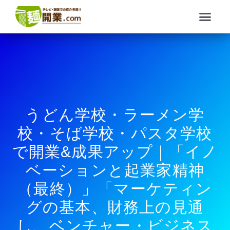
内
メ
容
ニ
を
ュ
ス
ー
キ
ッ
プ
うどん学校・ラーメン学
校・そば学校・パスタ学校
で開業&成果アップ｜「イノ
ベーションと起業家精神
（最終）」「マーケティン
グの基本、財務上の見通
し、ベンチャー・ビジネス