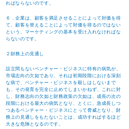
れば
ならないのです。
６．企業は、顧客を満足させることによって対価を得
て、
顧客を替えることによって対価を得るのではない
という、
マーケティングの基本を受け入れなければな
らないのです
。
２財務上の見通し
設立間もないベンチャー・ビジネスに特有の病気が、
市場
志向の欠如であり、それは初期段階における深刻
な病で、
ベンチャー・ビジネスを殺しはしないまで
も、その発育を
完全に止めてしまいかねず、これに対
し、財務志向の欠如
と財務政策の欠如は、成長の次の
段階における最大の病気
となり、とくに、急成長しつ
つあるベンチャー・ビジネス
にとって脅威となり、財
務上の見通しをもたないことは、
成功すればするほど
大きな危険となるのです。