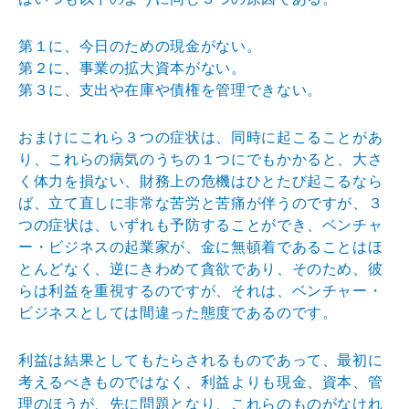
第１に、今日のための現金がない。
第２に、事業の拡大資本がない。
第３に、支出や在庫や債権を管理できない。
おまけにこれら３つの症状は、同時に起こることがあ
り、
これらの病気のうちの１つにでもかかると、大さ
く体力を
損ない、財務上の危機はひとたび起こるなら
ば、立て直し
に非常な苦労と苦痛が伴うのですが、３
つの症状は、いず
れも予防することができ、ベンチャ
ー・ビジネスの起業家
が、金に無頓着であることはほ
とんどなく、逆にきわめて
貪欲であり、そのため、彼
らは利益を重視するのですが、
それは、ベンチャー・
ビジネスとしては間違った態度であ
るのです。
利益は結果としてもたらされるものであって、最初に
考え
るべきものではなく、利益よりも現金、資本、管
理のほう
が、先に問題となり、これらのものがなけれ