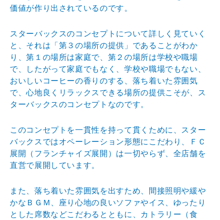
価値が
作り出されているのです。
スターバックスのコンセプトについて詳しく見ていく
と、
それは「第３の場所の提供」であることがわか
り、第１の
場所は家庭で、第２の場所は学校や職場
で、したがって家
庭でもなく、学校や職場でもない、
おいしいコーヒーの香
りのする、落ち着いた雰囲気
で、心地良くリラックスでき
る場所の提供こそが、ス
ターバックスのコンセプトなので
す。
このコンセプトを一貫性を持って貫くために、スター
バッ
クスではオペーレーション形態にこだわり、ＦＣ
展開（フ
ランチャイズ展開）は一切やらず、全店舗を
直営で展開し
ています。
また、落ち着いた雰囲気を出すため、間接照明や緩や
かな
ＢＧＭ、座り心地の良いソファやイス、ゆったり
とした席
数などこだわるとともに、カトラリー（食