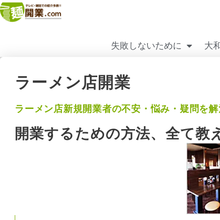
内
容
を
ス
失敗しないために
大
キ
ッ
プ
ラーメン店開業
ラーメン店新規開業者の不安・悩み・疑問を解
開業するための方法、全て教