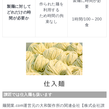
製麺に時間が必
作られた麺を
製麺に対して
要
利用する
どれだけの時
ため時間の拘
間が必要か
1時間/100～200
束なし
食
讃匠では仕入麺も扱います
麺開業.com運営元の大和製作所の関連会社【株式会社讃