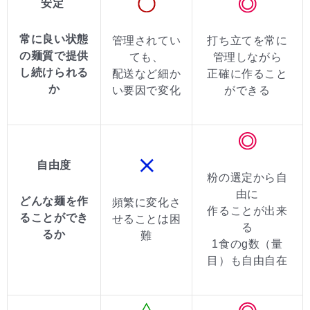
安定
常に良い状態
管理されてい
打ち立てを常に
の麺質で提供
ても、
管理しながら
し続けられる
配送など細か
正確に作ること
か
い要因で変化
ができる
自由度
粉の選定から自
由に
どんな麺を作
頻繁に変化さ
作ることが出来
ることができ
せることは困
る
るか
難
1食のg数（量
目）も自由自在