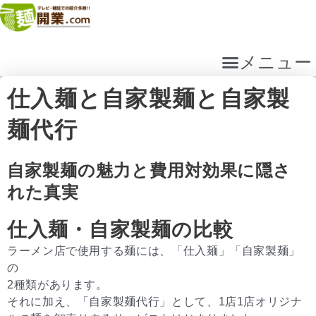
内
容
を
ス
メニュー
キ
ッ
仕入麺と自家製麺と自家製
プ
麺代行
自家製麺の魅力と費用対効果に隠さ
れた真実
仕入麺・自家製麺の比較
ラーメン店で使用する麺には、「仕入麺」「自家製麺」
の
2種類があります。
それに加え、「自家製麺代行」として、1店1店オリジナ