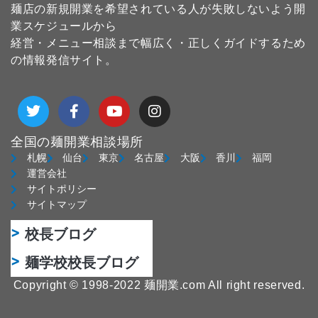
麺店の新規開業を希望されている人が失敗しないよう開
業スケジュールから
経営・メニュー相談まで幅広く・正しくガイドするため
の情報発信サイト。
T
F
Y
I
w
a
o
n
i
c
u
s
t
e
t
t
全国の麺開業相談場所
t
b
u
a
札幌
仙台
東京
名古屋
大阪
香川
福岡
e
o
b
g
運営会社
r
o
e
r
サイトポリシー
k
a
サイトマップ
-
m
f
校長ブログ
麺学校校長ブログ
Copyright © 1998-2022 麺開業.com All right reserved.