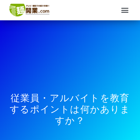
内
メ
容
ニ
を
ュ
ス
ー
キ
ッ
プ
従業員・アルバイトを教育
するポイントは何かありま
すか？