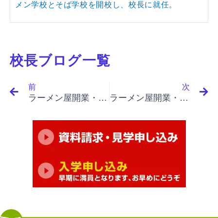
メン学校とそば学校を開校し、校長に就任。
校長ブログ一覧
Prev
N
前
次
ラーメン屋開業・うどん屋開業・そば屋開業で繁盛店を目指す｜名言集 １７－４６ ピーター・ドラッカー解説（知的労働の生産性を左右するもの）
ラーメン屋開業・うどん屋開業・そば屋開業で繁盛店を目指す｜名言集 １７－４８ ピーター・ドラッカー解説（未来を予測するな）