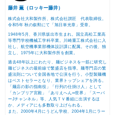
藤井 薫（ロッキー藤井）
株式会社大和製作所、株式会社讃匠 代表取締役。
令和5年 秋の叙勲にて「旭日単光章」受章。
1948年5月、香川県坂出市生まれ。国立高松工業高
等専門学校機械工学科卒業。川崎重工株式会社に入
社し、航空機事業部機体設計課に配属。その後、独
立し、1975年に大和製作所を創業。
過去48年以上にわたり、麺ビジネスを一筋に研究し
麺ビジネスの最前線で繁盛店を指導。麺専門店の繁
盛法則について全国各地で公演を行う。小型製麺機
はベストセラーとなり、業界トップシェアを誇る。
「麺店の影の指南役」「行列の仕掛け人」として
「カンブリア宮殿」「ありえへん∞世界」「スーパ
ーJチャンネル」等、人気ＴＶ番組に出演するほ
か、メディアにも多数取り上げられる。
また、2000年4月にうどん学校、2004年1月にラー