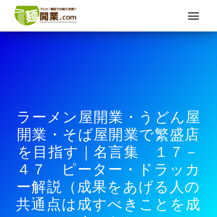
内
メ
容
ニ
を
ュ
ス
ー
キ
ッ
プ
ラーメン屋開業・うどん屋
開業・そば屋開業で繁盛店
を目指す｜名言集 １７－
４７ ピーター・ドラッカ
ー解説（成果をあげる人の
共通点は成すべきことを成