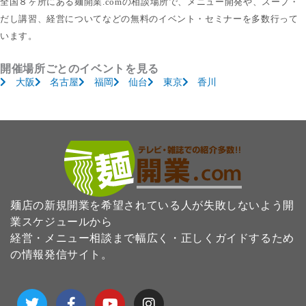
全国８ヶ所にある麺開業.comの相談場所で、メニュー開発や、スープ・
だし講習、経営についてなどの無料のイベント・セミナーを多数行って
います。
開催場所ごとのイベントを見る
大阪
名古屋
福岡
仙台
東京
香川
麺店の新規開業を希望されている人が失敗しないよう開
業スケジュールから
経営・メニュー相談まで幅広く・正しくガイドするため
の情報発信サイト。
T
F
Y
I
w
a
o
n