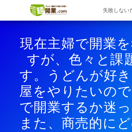
内
容
失敗しない
を
ス
キ
ッ
現在主婦で開業を
プ
すが、色々と課
す。うどんが好き
屋をやりたいので
で開業するか迷っ
また、商売的にど