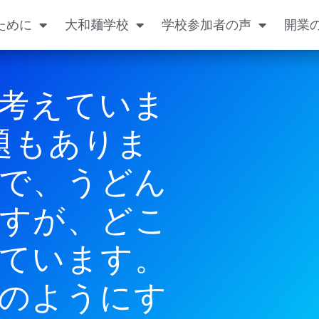
ために
大和麺学校
学校参加者の声
開業
考えていま
題もありま
で、うどん
すが、どこ
ています。
のようにす